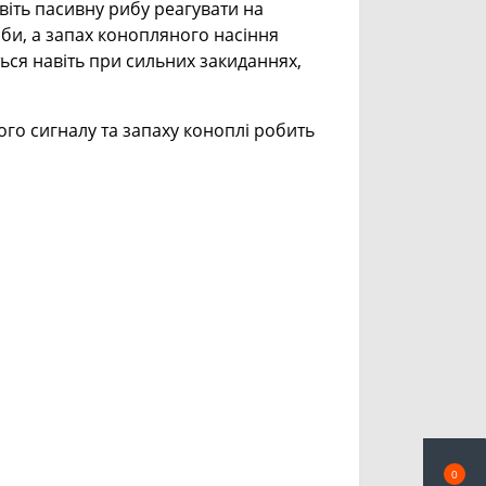
іть пасивну рибу реагувати на
би, а запах конопляного насіння
ться навіть при сильних закиданнях,
ого сигналу та запаху коноплі робить
0