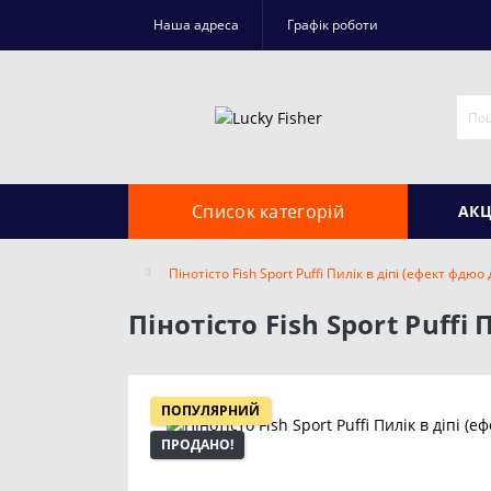
Наша адреса
Графік роботи
Список категорій
АКЦ
Пінотісто Fish Sport Puffi Пилік в діпі (ефект фдю
Пінотісто Fish Sport Puff
ПОПУЛЯРНИЙ
ПРОДАНО!