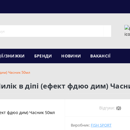
ІЇ/ЗНИЖКИ
БРЕНДИ
НОВИНИ
ВАКАНСІЇ
о дим) Часник 50мл
i Пилік в діпі (ефект фдюо дим) Час
Відгуки:
(0)
Виробник:
FISH SPORT