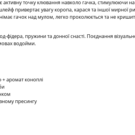
є активну точку клювання навколо гачка, стимулюючи нав
ейф привертає увагу коропа, карася та іншої мирної ри
іднімає гачок над мулом, легко проколюється та не криши
од-фідера, пружини та донної снасті. Поєднання візуальн
мовах водойми.
 + аромат коноплі
би
ачком
вному пресингу