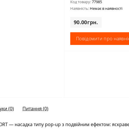
Код товару:
77985
Наявність:
Немає в наявності
90.00грн.
Повідомити про наявні
уки (0)
Питання
(0)
SPORT — насадка типу pop-up з подвійним ефектом: яскра