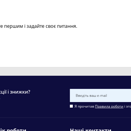
е першим і задайте своє питання.
ції і знижки?
у
Я прочитав
Правила роботи
і зг
ік роботи
Наші контакти