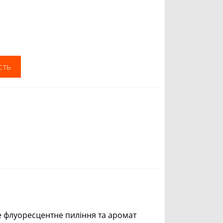
сть
ве флуоресцентне пиління та аромат