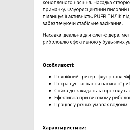
конопляного насіння. Насадка створю
приманку. Флуоресцентний пиловий шл
підвищує її активність. PUFFI ПИЛІК п
забезпечуючи стабільне засікання.
Насадка ідеальна для флет-фідера, мет
риболовлю ефективною у будь-яких у
Особливості:
Подвійний тригер: флуоро-шлейф
Покращує засікання пасивної ри
Стійка до закидань та проколу г
Ефективна при високому риболо
Працює у різних умовах водойм
Характиристики: