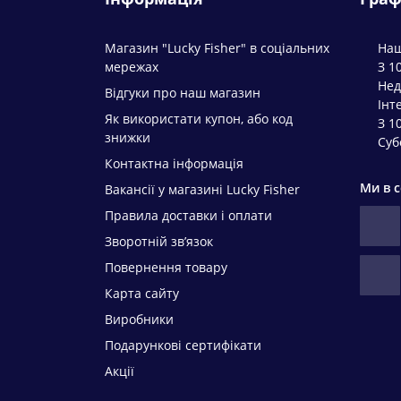
Магазин "Lucky Fisher" в соціальних
Наш
мережах
З 1
Нед
Відгуки про наш магазин
Інт
Як використати купон, або код
З 1
знижки
Суб
Контактна інформація
Ми в 
Вакансії у магазині Lucky Fisher
Правила доставки і оплати
Зворотній зв’язок
Повернення товару
Карта сайту
Виробники
Подарункові сертифікати
Акції