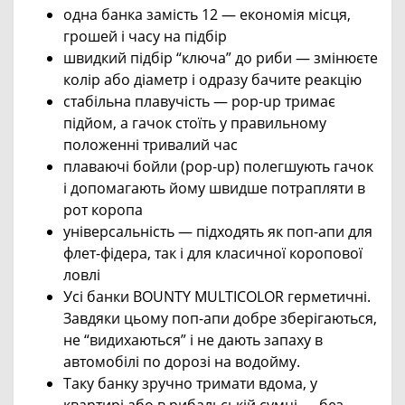
одна банка замість 12 — економія місця,
грошей і часу на підбір
швидкий підбір “ключа” до риби — змінюєте
колір або діаметр і одразу бачите реакцію
стабільна плавучість — pop-up тримає
підйом, а гачок стоїть у правильному
положенні тривалий час
плаваючі бойли (pop-up) полегшують гачок
і допомагають йому швидше потрапляти в
рот коропа
універсальність — підходять як поп-апи для
флет-фідера, так і для класичної коропової
ловлі
Усі банки BOUNTY MULTICOLOR герметичні.
Завдяки цьому поп-апи добре зберігаються,
не “видихаються” і не дають запаху в
автомобілі по дорозі на водойму.
Таку банку зручно тримати вдома, у
квартирі або в рибальській сумці — без