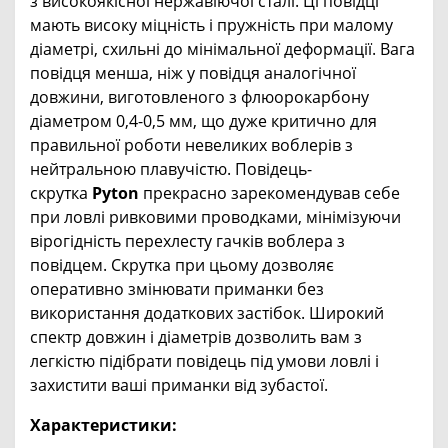
з високоякісної нержавіючої сталі. Ці повідці
мають високу міцність і пружність при малому
діаметрі, схильні до мінімальної деформації. Вага
повідця менша, ніж у повідця аналогічної
довжини, виготовленого з флюорокарбону
діаметром 0,4-0,5 мм, що дуже критично для
правильної роботи невеликих воблерів з
нейтральною плавучістю. Повідець-
скрутка
Pyton
прекрасно зарекомендував себе
при ловлі ривковими проводками, мінімізуючи
вірогідність перехлесту гачків воблера з
повідцем. Скрутка при цьому дозволяє
оперативно змінювати приманки без
використання додаткових застібок. Широкий
спектр довжин і діаметрів дозволить вам з
легкістю підібрати повідець під умови ловлі і
захистити ваші приманки від зубастої.
Характеристики: