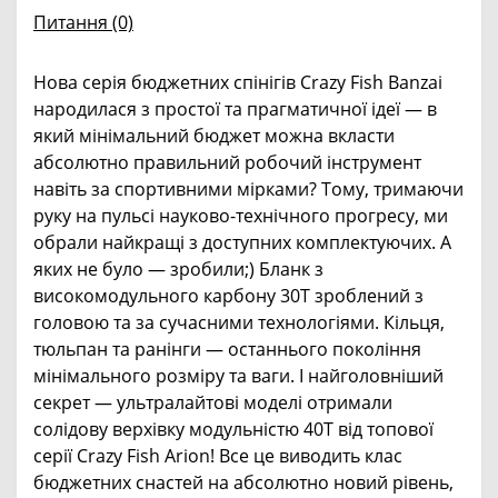
Питання
(0)
Нова серія бюджетних спінігів Crazy Fish Banzai
народилася з простої та прагматичної ідеї — в
який мінімальний бюджет можна вкласти
абсолютно правильний робочий інструмент
навіть за спортивними мірками? Тому, тримаючи
руку на пульсі науково-технічного прогресу, ми
обрали найкращі з доступних комплектуючих. А
яких не було — зробили;) Бланк з
високомодульного карбону 30Т зроблений з
головою та за сучасними технологіями. Кільця,
тюльпан та ранінги — останнього покоління
мінімального розміру та ваги. І найголовніший
секрет — ультралайтові моделі отримали
солідову верхівку модульністю 40Т від топової
серії Crazy Fish Arion! Все це виводить клас
бюджетних снастей на абсолютно новий рівень,