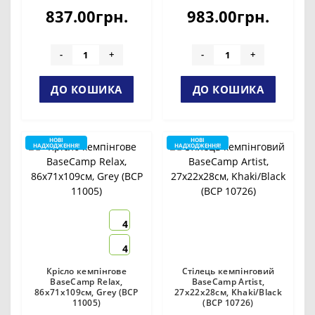
837.00грн.
983.00грн.
-
+
-
+
ДО КОШИКА
ДО КОШИКА
НОВІ
НОВІ
НАДХОДЖЕННЯ!
НАДХОДЖЕННЯ!
4
4
Крісло кемпінгове
Стілець кемпінговий
BaseCamp Relax,
BaseCamp Artist,
86х71х109см, Grey (BCP
27х22х28см, Khaki/Black
11005)
(BCP 10726)