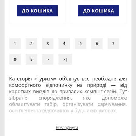
ДО КОШИКА
ДО КОШИКА
1
2
3
4
5
6
7
8
9
>
>|
Категорія «Туризм» об’єднує все необхідне для
комфортного відпочинку на природі — від
коротких виїздів до тривалих кемпінг-сесій. Тут
зібране спорядження, яке допоможе
облаштувати табір, організувати харчування,
освітлення та відпочинок у будь-яких умовах.
У розділі представлені намети, спальні мішки,
Розгорнути
матраци та килимки, туристичні меблі, газове
обладнання, ліхтарі й лампи, термосумки, посуд,