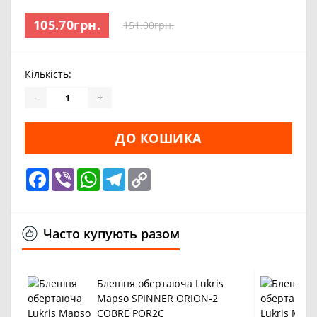
105.70грн.
151.00грн.
Кількість:
-
+
ДО КОШИКА
Facebook
Viber
WhatsApp
Telegram
Copy
Link
Часто купують разом
Блешня обертаюча Lukris
Mapso SPINNER ORION-2
COBRE POR2C