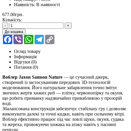
Наявність:
В наявності
677.00грн.
Кількість:
-
+
До кошика
Facebook
Viber
WhatsApp
Telegram
Copy
Link
Огляд товару
Інформація
Відгуки (0)
Питання
(0)
Воблер Jaxon Samson Nature
— це сучасний джерк,
створений із застосуванням передових 3D-технологій
моделювання. Його натуральне забарвлення точно імітує
звичних жертв хижих риб — плітку, червонопірку та окуня,
що робить приманку надзвичайно привабливою у прозорій
воді.
Збалансована конструкція забезпечує стабільну гру і дозволяє
виконувати далекі та точні кидки, навіть при сильному вітрі.
Воблер ефективно працює під час ловлі щуки, окуня, судака
та жереха, провокуючи хижака на атаку навіть у пасивні
періоди.