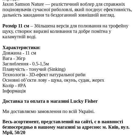
Jaxon Samson Nature — реалістичний воблер для справжніх
поціновувачів сучасної риболовлі, який поєднує ефективність,
дальність закидання та бездоганний зовнішній вигляд.
Розмір 11 см
– Збільшена версія для полювання на трофейну
щуку, створює виразні коливання та добре помітна у
каламутній воді.
Характеристики:
Довжина - 11 см
Вага - 36гр
Заглиблення - 0.5-1,5м
Плавучість - тонучий (Sinking)
Технологія - 3D-ефект натуральної риби
Основні об’єкти лову - щука, окунь, судак, жерех
Колір - #PA
Інформація
Доставка та оплата в магазині Lucky Fisher
Ми доставляємо замовлення по всій Україні.
Весь асортимент, представлений на сайті, є в наявності
безпосередньо в нашому магазині за адресою:
м. Київ, вул.
Мрії, 50/20