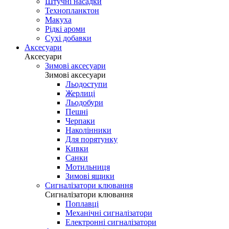
Штучні насадки
Технопланктон
Макуха
Рідкі ароми
Сухі добавки
Аксесуари
Аксесуари
Зимові аксесуари
Зимові аксесуари
Льодоступи
Жерлиці
Льодобури
Пешні
Черпаки
Наколінники
Для порятунку
Кивки
Санки
Мотильниця
Зимові ящики
Сигналізатори клювання
Сигналізатори клювання
Поплавці
Механічні сигналізатори
Електронні сигналізатори