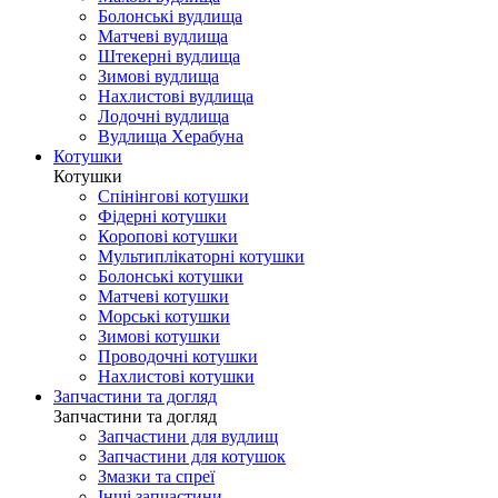
Болонські вудлища
Матчеві вудлища
Штекерні вудлища
Зимові вудлища
Нахлистові вудлища
Лодочні вудлища
Вудлища Херабуна
Котушки
Котушки
Спінінгові котушки
Фідерні котушки
Коропові котушки
Мультиплікаторні котушки
Болонські котушки
Матчеві котушки
Морські котушки
Зимові котушки
Проводочні котушки
Нахлистові котушки
Запчастини та догляд
Запчастини та догляд
Запчастини для вудлищ
Запчастини для котушок
Змазки та спреї
Інші запчастини