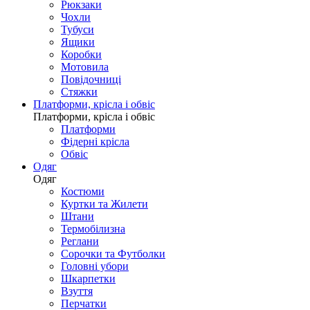
Рюкзаки
Чохли
Тубуси
Ящики
Коробки
Мотовила
Повідочниці
Стяжки
Платформи, крісла і обвіс
Платформи, крісла і обвіс
Платформи
Фідерні крісла
Обвіс
Одяг
Одяг
Костюми
Куртки та Жилети
Штани
Термобілизна
Реглани
Сорочки та Футболки
Головні убори
Шкарпетки
Взуття
Перчатки