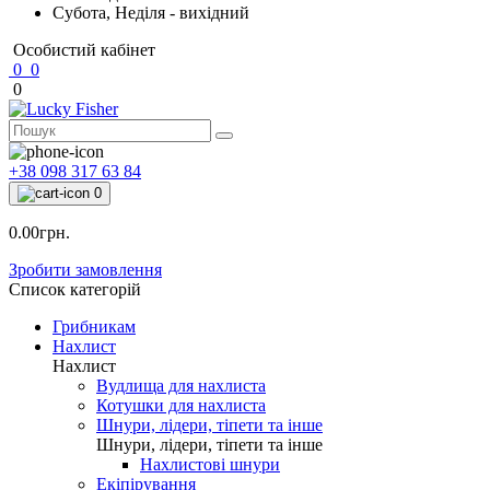
Субота, Неділя - вихідний
Особистий кабінет
0
0
0
+38 098 317 63 84
0
0.00грн.
Зробити замовлення
Список категорій
Грибникам
Нахлист
Нахлист
Вудлища для нахлиста
Котушки для нахлиста
Шнури, лідери, тіпети та інше
Шнури, лідери, тіпети та інше
Нахлистові шнури
Екіпірування