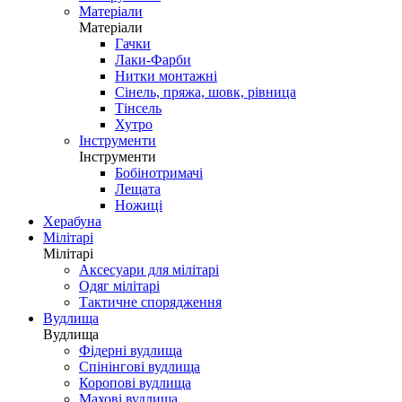
Матеріали
Матеріали
Гачки
Лаки-Фарби
Нитки монтажні
Сінель, пряжа, шовк, рівница
Тінсель
Хутро
Інструменти
Інструменти
Бобінотримачі
Лещата
Ножиці
Херабуна
Мілітарі
Мілітарі
Аксесуари для мілітарі
Одяг мілітарі
Тактичне спорядження
Вудлища
Вудлища
Фідерні вудлища
Спінінгові вудлища
Коропові вудлища
Махові вудлища