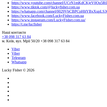
https://www.youtube.com/channel/UCrN1mKdCKjeV0Ou5R
https://www.tiktok.com/@luckyfisher.com.ua
https://whatsapp.com/channel/0029VbCBPCpHltYBxXupLS
https://www.facebook.com/LuckyFisher.com.ua
https://www.instagram.com/LuckyFisher.com.ua/
https://t.me/lucfisher
Наші контакти
+38 098 317 63 84
м. Київ, вул. Мрії 50/20 +38 098 317 63 84
Viber
Viber
Telegram
Whatsapp
Lucky Fisher © 2026