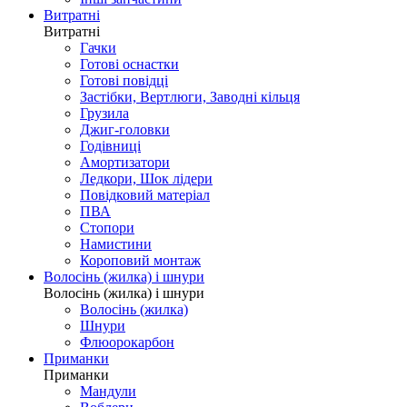
Витратні
Витратні
Гачки
Готові оснастки
Готові повідці
Застібки, Вертлюги, Заводні кільця
Грузила
Джиг-головки
Годівниці
Амортизатори
Ледкори, Шок лідери
Повідковий матеріал
ПВА
Стопори
Намистини
Короповий монтаж
Волосінь (жилка) і шнури
Волосінь (жилка) і шнури
Волосінь (жилка)
Шнури
Флюорокарбон
Приманки
Приманки
Мандули