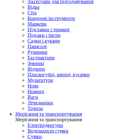
Аксесуари для підгодовування
Відра
Сіта
Коропові інструменти
Маркери
Підставки і тримачі
Підсаки і багри
Садки і кукани
Парасолі
Рушники
Екстрактори
Зевникі
Відчепи
Плоскогубці, щипці, кусачки
Мультитули
Ножі
Ножиці
Ваги
Лічильники
Точила
Зберігання та транспортування
Зберігання та транспортування
Електродвигуни
Водозахисні сумки
Сумки