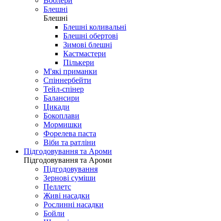
Воблери
Блешні
Блешні
Блешні коливальні
Блешні обертові
Зимові блешні
Кастмастери
Пількери
М'які приманки
Спіннербейти
Тейл-спінер
Балансири
Цикади
Бокоплави
Мормишки
Форелева паста
Віби та ратліни
Підгодовування та Ароми
Підгодовування та Ароми
Підгодовування
Зернові суміши
Пеллетс
Живі насадки
Рослинні насадки
Бойли