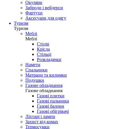
Окуляри
Заброди і вейдерси
Фартухи
Аксесуари для одягу
Туризм
Туризм
Меблі
Меблі
Столи
Крісла
Стільці
Розкладачки
Намети
Спальники
Матраци та килимки
Подушки
Газове обладнання
Газове обладнання
Газові плитки
Газові пальники
Газові балони
Газові обігрівачі
Ліхтарі і лампи
Захист від комах
Термосумки