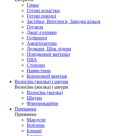
Гачки
Готові оснастки
Готові повідці
Застібки, Вертлюги, Заводні кільця
Грузила
Джиг-головки
Годівниці
Амортизатори
Ледкори, Шок лідери
Повідковий матеріал
ПВА
Стопори
Намистини
Короповий монтаж
Волосінь (жилка) і шнури
Волосінь (жилка) і шнури
Волосінь (жилка)
Шнури
Флюорокарбон
Приманки
Приманки
Мандули
Воблери
Блешні