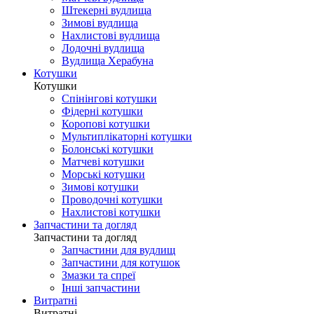
Штекерні вудлища
Зимові вудлища
Нахлистові вудлища
Лодочні вудлища
Вудлища Херабуна
Котушки
Котушки
Спінінгові котушки
Фідерні котушки
Коропові котушки
Мультиплікаторні котушки
Болонські котушки
Матчеві котушки
Морські котушки
Зимові котушки
Проводочні котушки
Нахлистові котушки
Запчастини та догляд
Запчастини та догляд
Запчастини для вудлищ
Запчастини для котушок
Змазки та спреї
Інші запчастини
Витратні
Витратні