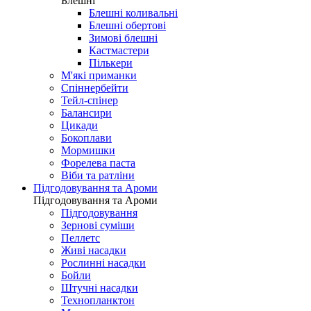
Блешні
Блешні коливальні
Блешні обертові
Зимові блешні
Кастмастери
Пількери
М'які приманки
Спіннербейти
Тейл-спінер
Балансири
Цикади
Бокоплави
Мормишки
Форелева паста
Віби та ратліни
Підгодовування та Ароми
Підгодовування та Ароми
Підгодовування
Зернові суміши
Пеллетс
Живі насадки
Рослинні насадки
Бойли
Штучні насадки
Технопланктон