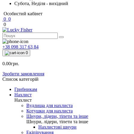
Субота, Неділя - вихідний
Особистий кабінет
0
0
0
+38 098 317 63 84
0
0.00грн.
Зробити замовлення
Список категорій
Грибникам
Нахлист
Нахлист
Вудлища для нахлиста
Котушки для нахлиста
Шнури, лідери, тіпети та інше
Шнури, лідери, тіпети та інше
Нахлистові шнури
Екіпірування