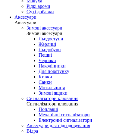
Макуха
Рідкі ароми
Сухі добавки
Аксесуари
Аксесуари
Зимові аксесуари
Зимові аксесуари
Льодоступи
Жерлиці
Льодобури
Пешні
Черпаки
Наколінники
Для порятунку
Кивки
Санки
Мотильниця
Зимові ящики
Сигналізатори клювання
Сигналізатори клювання
Поплавці
Механічні сигналізатори
Електронні сигналізатори
Аксесуари для підгодовування
Відра