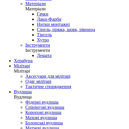
Матеріали
Матеріали
Гачки
Лаки-Фарби
Нитки монтажні
Сінель, пряжа, шовк, рівница
Тінсель
Хутро
Інструменти
Інструменти
Лещата
Херабуна
Мілітарі
Мілітарі
Аксесуари для мілітарі
Одяг мілітарі
Тактичне спорядження
Вудлища
Вудлища
Фідерні вудлища
Спінінгові вудлища
Коропові вудлища
Махові вудлища
Болонські вудлища
Матчеві вудлища