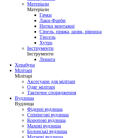
Матеріали
Матеріали
Гачки
Лаки-Фарби
Нитки монтажні
Сінель, пряжа, шовк, рівница
Тінсель
Хутро
Інструменти
Інструменти
Лещата
Херабуна
Мілітарі
Мілітарі
Аксесуари для мілітарі
Одяг мілітарі
Тактичне спорядження
Вудлища
Вудлища
Фідерні вудлища
Спінінгові вудлища
Коропові вудлища
Махові вудлища
Болонські вудлища
Матчеві вудлища