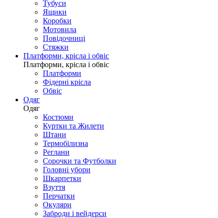
Тубуси
Ящики
Коробки
Мотовила
Повідочниці
Стяжки
Платформи, крісла і обвіс
Платформи, крісла і обвіс
Платформи
Фідерні крісла
Обвіс
Одяг
Одяг
Костюми
Куртки та Жилети
Штани
Термобілизна
Реглани
Сорочки та Футболки
Головні убори
Шкарпетки
Взуття
Перчатки
Окуляри
Заброди і вейдерси