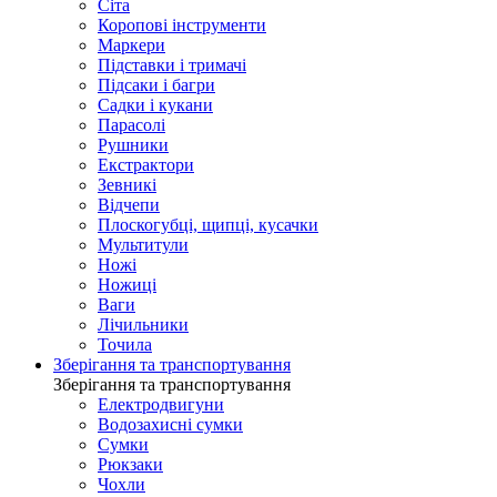
Сіта
Коропові інструменти
Маркери
Підставки і тримачі
Підсаки і багри
Садки і кукани
Парасолі
Рушники
Екстрактори
Зевникі
Відчепи
Плоскогубці, щипці, кусачки
Мультитули
Ножі
Ножиці
Ваги
Лічильники
Точила
Зберігання та транспортування
Зберігання та транспортування
Електродвигуни
Водозахисні сумки
Сумки
Рюкзаки
Чохли