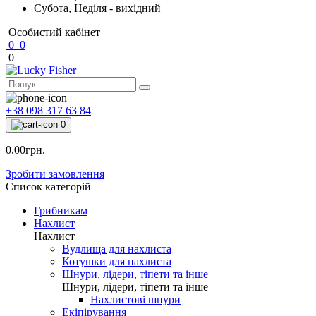
Субота, Неділя - вихідний
Особистий кабінет
0
0
0
+38 098 317 63 84
0
0.00грн.
Зробити замовлення
Список категорій
Грибникам
Нахлист
Нахлист
Вудлища для нахлиста
Котушки для нахлиста
Шнури, лідери, тіпети та інше
Шнури, лідери, тіпети та інше
Нахлистові шнури
Екіпірування