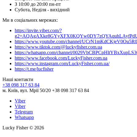
З 10:00 до 20:00 пн-пт
Субота, Неділя - вихідний
Ми в соціальних мережах:
https://invite.viber.com/?
g2=AQAgAXke8GYyXFX0KQYw0DY7zQYAquhLAyfPdU3
https://www.youtube.com/channel/UCrN1mKdCKjeV0Ou5R
https://www.tiktok.com/@luckyfisher.com.ua
https://whatsapp.com/channel/0029VbCBPCpHltYBxXupLS
https://www.facebook.com/LuckyFisher.com.ua
https://www.instagram.com/LuckyFisher.com.ua/
https://t.me/lucfisher
Наші контакти
+38 098 317 63 84
м. Київ, вул. Мрії 50/20 +38 098 317 63 84
Viber
Viber
Telegram
Whatsapp
Lucky Fisher © 2026