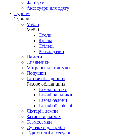
Фартухи
Аксесуари для одягу
Туризм
Туризм
Меблі
Меблі
Столи
Крісла
Стільці
Розкладачки
Намети
Спальники
Матраци та килимки
Подушки
Газове обладнання
Газове обладнання
Газові плитки
Газові пальники
Газові балони
Газові обігрівачі
Ліхтарі і лампи
Захист від комах
Термосумки
Сушарки для риби
Туристичні аксесуари