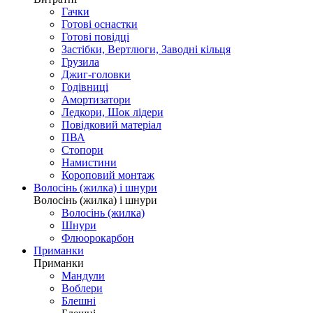
Гачки
Готові оснастки
Готові повідці
Застібки, Вертлюги, Заводні кільця
Грузила
Джиг-головки
Годівниці
Амортизатори
Ледкори, Шок лідери
Повідковий матеріал
ПВА
Стопори
Намистини
Короповий монтаж
Волосінь (жилка) і шнури
Волосінь (жилка) і шнури
Волосінь (жилка)
Шнури
Флюорокарбон
Приманки
Приманки
Мандули
Воблери
Блешні