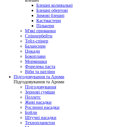
Блешні
Блешні коливальні
Блешні обертові
Зимові блешні
Кастмастери
Пількери
М'які приманки
Спіннербейти
Тейл-спінер
Балансири
Цикади
Бокоплави
Мормишки
Форелева паста
Віби та ратліни
Підгодовування та Ароми
Підгодовування та Ароми
Підгодовування
Зернові суміши
Пеллетс
Живі насадки
Рослинні насадки
Бойли
Штучні насадки
Технопланктон