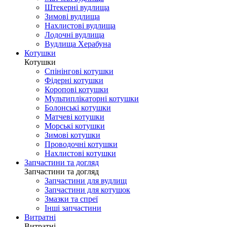
Штекерні вудлища
Зимові вудлища
Нахлистові вудлища
Лодочні вудлища
Вудлища Херабуна
Котушки
Котушки
Спінінгові котушки
Фідерні котушки
Коропові котушки
Мультиплікаторні котушки
Болонські котушки
Матчеві котушки
Морські котушки
Зимові котушки
Проводочні котушки
Нахлистові котушки
Запчастини та догляд
Запчастини та догляд
Запчастини для вудлищ
Запчастини для котушок
Змазки та спреї
Інші запчастини
Витратні
Витратні