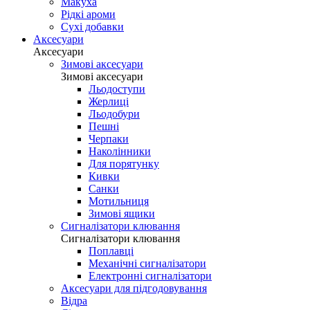
Макуха
Рідкі ароми
Сухі добавки
Аксесуари
Аксесуари
Зимові аксесуари
Зимові аксесуари
Льодоступи
Жерлиці
Льодобури
Пешні
Черпаки
Наколінники
Для порятунку
Кивки
Санки
Мотильниця
Зимові ящики
Сигналізатори клювання
Сигналізатори клювання
Поплавці
Механічні сигналізатори
Електронні сигналізатори
Аксесуари для підгодовування
Відра