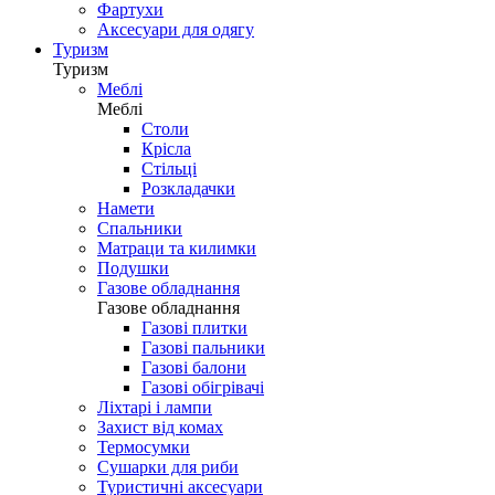
Фартухи
Аксесуари для одягу
Туризм
Туризм
Меблі
Меблі
Столи
Крісла
Стільці
Розкладачки
Намети
Спальники
Матраци та килимки
Подушки
Газове обладнання
Газове обладнання
Газові плитки
Газові пальники
Газові балони
Газові обігрівачі
Ліхтарі і лампи
Захист від комах
Термосумки
Сушарки для риби
Туристичні аксесуари