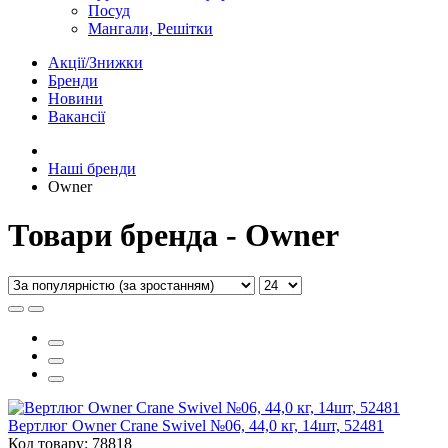
Посуд
Мангали, Решітки
Акції/Знижки
Бренди
Новини
Вакансії
Наші бренди
Owner
Товари бренда - Owner
Вертлюг Owner Crane Swivel №06, 44,0 кг, 14шт, 52481
Код товару: 78818