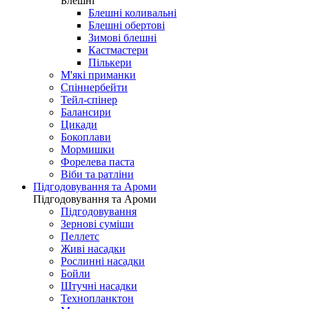
Блешні
Блешні коливальні
Блешні обертові
Зимові блешні
Кастмастери
Пількери
М'які приманки
Спіннербейти
Тейл-спінер
Балансири
Цикади
Бокоплави
Мормишки
Форелева паста
Віби та ратліни
Підгодовування та Ароми
Підгодовування та Ароми
Підгодовування
Зернові суміши
Пеллетс
Живі насадки
Рослинні насадки
Бойли
Штучні насадки
Технопланктон