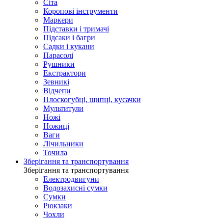
Сіта
Коропові інструменти
Маркери
Підставки і тримачі
Підсаки і багри
Садки і кукани
Парасолі
Рушники
Екстрактори
Зевникі
Відчепи
Плоскогубці, щипці, кусачки
Мультитули
Ножі
Ножиці
Ваги
Лічильники
Точила
Зберігання та транспортування
Зберігання та транспортування
Електродвигуни
Водозахисні сумки
Сумки
Рюкзаки
Чохли