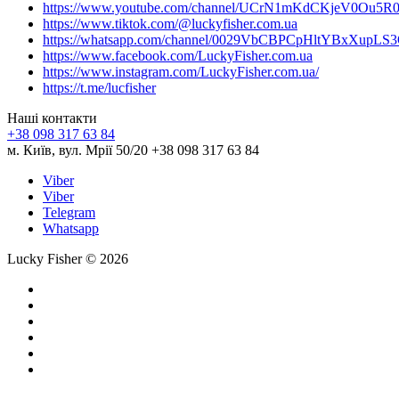
https://www.youtube.com/channel/UCrN1mKdCKjeV0Ou5R
https://www.tiktok.com/@luckyfisher.com.ua
https://whatsapp.com/channel/0029VbCBPCpHltYBxXupLS
https://www.facebook.com/LuckyFisher.com.ua
https://www.instagram.com/LuckyFisher.com.ua/
https://t.me/lucfisher
Наші контакти
+38 098 317 63 84
м. Київ, вул. Мрії 50/20 +38 098 317 63 84
Viber
Viber
Telegram
Whatsapp
Lucky Fisher © 2026