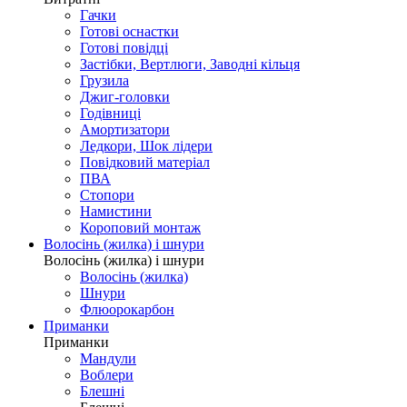
Гачки
Готові оснастки
Готові повідці
Застібки, Вертлюги, Заводні кільця
Грузила
Джиг-головки
Годівниці
Амортизатори
Ледкори, Шок лідери
Повідковий матеріал
ПВА
Стопори
Намистини
Короповий монтаж
Волосінь (жилка) і шнури
Волосінь (жилка) і шнури
Волосінь (жилка)
Шнури
Флюорокарбон
Приманки
Приманки
Мандули
Воблери
Блешні