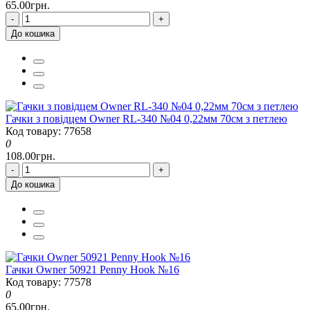
65.00грн.
-
+
До кошика
Гачки з повідцем Owner RL-340 №04 0,22мм 70см з петлею
Код товару: 77658
0
108.00грн.
-
+
До кошика
Гачки Owner 50921 Penny Hook №16
Код товару: 77578
0
65.00грн.