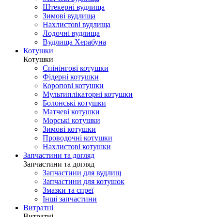
Штекерні вудлища
Зимові вудлища
Нахлистові вудлища
Лодочні вудлища
Вудлища Херабуна
Котушки
Котушки
Спінінгові котушки
Фідерні котушки
Коропові котушки
Мультиплікаторні котушки
Болонські котушки
Матчеві котушки
Морські котушки
Зимові котушки
Проводочні котушки
Нахлистові котушки
Запчастини та догляд
Запчастини та догляд
Запчастини для вудлищ
Запчастини для котушок
Змазки та спреї
Інші запчастини
Витратні
Витратні