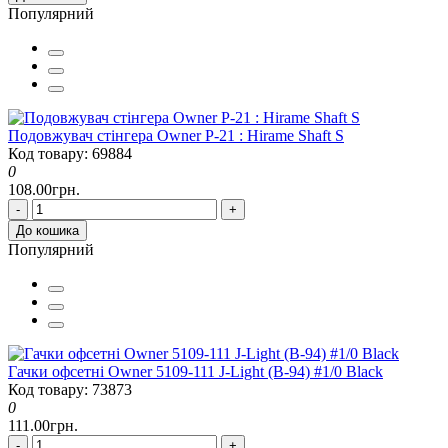
Популярний
Подовжувач стінгера Owner P-21 : Hirame Shaft S
Код товару: 69884
0
108.00грн.
-
+
До кошика
Популярний
Гачки офсетні Owner 5109-111 J-Light (B-94) #1/0 Black
Код товару: 73873
0
111.00грн.
-
+