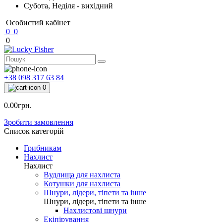
Субота, Неділя - вихідний
Особистий кабінет
0
0
0
+38 098 317 63 84
0
0.00грн.
Зробити замовлення
Список категорій
Грибникам
Нахлист
Нахлист
Вудлища для нахлиста
Котушки для нахлиста
Шнури, лідери, тіпети та інше
Шнури, лідери, тіпети та інше
Нахлистові шнури
Екіпірування