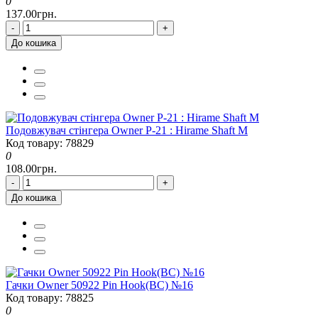
0
137.00грн.
-
+
До кошика
Подовжувач стінгера Owner P-21 : Hirame Shaft M
Код товару: 78829
0
108.00грн.
-
+
До кошика
Гачки Owner 50922 Pin Hook(BC) №16
Код товару: 78825
0