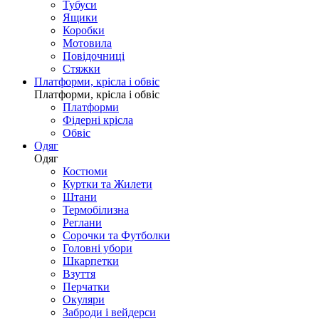
Тубуси
Ящики
Коробки
Мотовила
Повідочниці
Стяжки
Платформи, крісла і обвіс
Платформи, крісла і обвіс
Платформи
Фідерні крісла
Обвіс
Одяг
Одяг
Костюми
Куртки та Жилети
Штани
Термобілизна
Реглани
Сорочки та Футболки
Головні убори
Шкарпетки
Взуття
Перчатки
Окуляри
Заброди і вейдерси