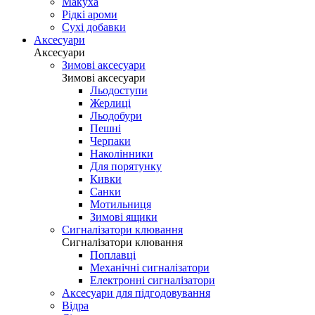
Макуха
Рідкі ароми
Сухі добавки
Аксесуари
Аксесуари
Зимові аксесуари
Зимові аксесуари
Льодоступи
Жерлиці
Льодобури
Пешні
Черпаки
Наколінники
Для порятунку
Кивки
Санки
Мотильниця
Зимові ящики
Сигналізатори клювання
Сигналізатори клювання
Поплавці
Механічні сигналізатори
Електронні сигналізатори
Аксесуари для підгодовування
Відра