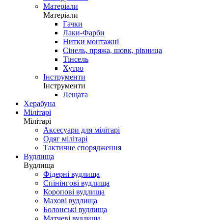
Матеріали
Матеріали
Гачки
Лаки-Фарби
Нитки монтажні
Сінель, пряжа, шовк, рівница
Тінсель
Хутро
Інструменти
Інструменти
Лещата
Херабуна
Мілітарі
Мілітарі
Аксесуари для мілітарі
Одяг мілітарі
Тактичне спорядження
Вудлища
Вудлища
Фідерні вудлища
Спінінгові вудлища
Коропові вудлища
Махові вудлища
Болонські вудлища
Матчеві вудлища