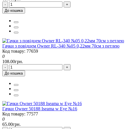
-
+
До кошика
Гачки з повідцем Owner RL-340 №05 0,22мм 70см з петлею
Код товару: 77659
0
108.00грн.
-
+
До кошика
Гачки Owner 50188 Iseama w Eye №16
Код товару: 77577
0
65.00грн.