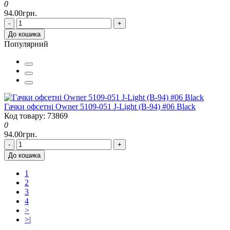
0
94.00грн.
-
+
До кошика
Популярний
Гачки офсетні Owner 5109-051 J-Light (B-94) #06 Black
Код товару: 73869
0
94.00грн.
-
+
До кошика
1
2
3
4
>
>|