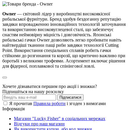
Owner
— світовий лідер у виробництві високоякісної
рибальської фурнітури. Бренд здобув бездоганну репутацію
завдяки впровадженню інноваційних технологій заточування
та використанню високовуглецевої сталі, що забезпечує
снастям неймовірну міцність і довговічність. Японські
рибальські гачки Owner дозволяють легко пробивати навіть
найтвердіші тканини пащі риби завдяки технології Cutting
Point. Використання спеціальних сплавів робить гачки
стійкими до розгинання та корозії, що критично важливо при
боротьбі з великими трофеями. Асортимент включає рішення
для фідерної, поплавкової та спінінгової ловлі.
Хочете дізнаватися першим про акції і знижки?
Підпишіться на нашу розсилку
Підписатися
Я прочитав
Правила роботи
і згоден з вимогами
Інформація
Магазин "Lucky Fisher" в соціальних мережах
Відгуки про наш магазин
Як використати купон, або код знижки