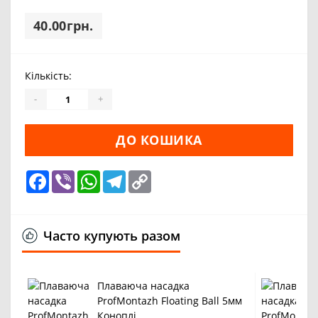
40.00грн.
Кількість:
-
+
ДО КОШИКА
Facebook
Viber
WhatsApp
Telegram
Copy
Link
Часто купують разом
Плаваюча насадка
ProfMontazh Floating Ball 5мм
Коноплі