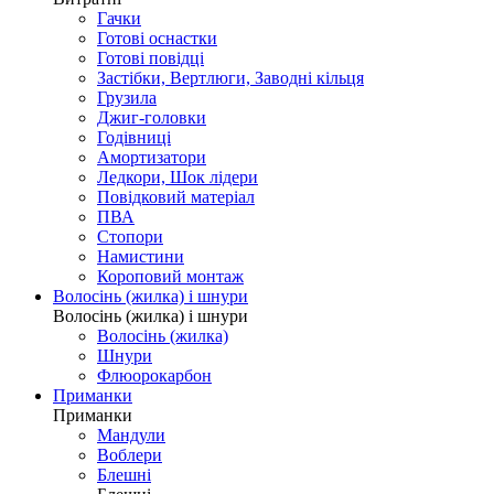
Гачки
Готові оснастки
Готові повідці
Застібки, Вертлюги, Заводні кільця
Грузила
Джиг-головки
Годівниці
Амортизатори
Ледкори, Шок лідери
Повідковий матеріал
ПВА
Стопори
Намистини
Короповий монтаж
Волосінь (жилка) і шнури
Волосінь (жилка) і шнури
Волосінь (жилка)
Шнури
Флюорокарбон
Приманки
Приманки
Мандули
Воблери
Блешні