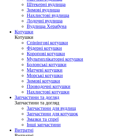
Штекерні вудлища
Зимові вудлища
Нахлистові вудлища
Лодочні вудлища
Вудлища Херабуна
Котушки
Котушки
Спінінгові котушки
Фідерні котушки
Коропові котушки
Мультиплікаторні котушки
Болонські котушки
Матчеві котушки
Морські котушки
Зимові котушки
Проводочні котушки
Нахлистові котушки
Запчастини та догляд
Запчастини та догляд
Запчастини для вудлищ
Запчастини для котушок
Змазки та спреї
Інші запчастини
Витратні
Витратні