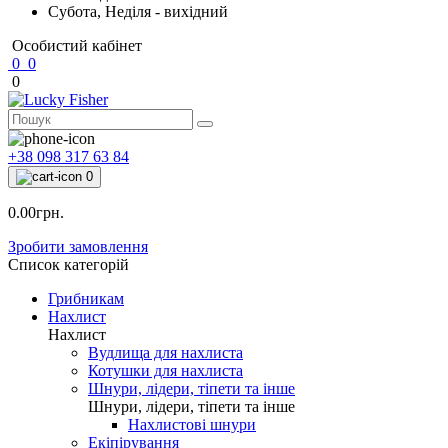
Субота, Неділя - вихідний
Особистий кабінет
0
0
0
+38 098 317 63 84
0
0.00грн.
Зробити замовлення
Список категорій
Грибникам
Нахлист
Нахлист
Вудлища для нахлиста
Котушки для нахлиста
Шнури, лідери, тіпети та інше
Шнури, лідери, тіпети та інше
Нахлистові шнури
Екіпірування