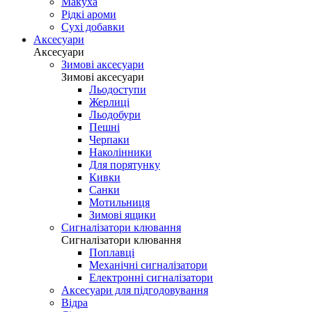
Макуха
Рідкі ароми
Сухі добавки
Аксесуари
Аксесуари
Зимові аксесуари
Зимові аксесуари
Льодоступи
Жерлиці
Льодобури
Пешні
Черпаки
Наколінники
Для порятунку
Кивки
Санки
Мотильниця
Зимові ящики
Сигналізатори клювання
Сигналізатори клювання
Поплавці
Механічні сигналізатори
Електронні сигналізатори
Аксесуари для підгодовування
Відра