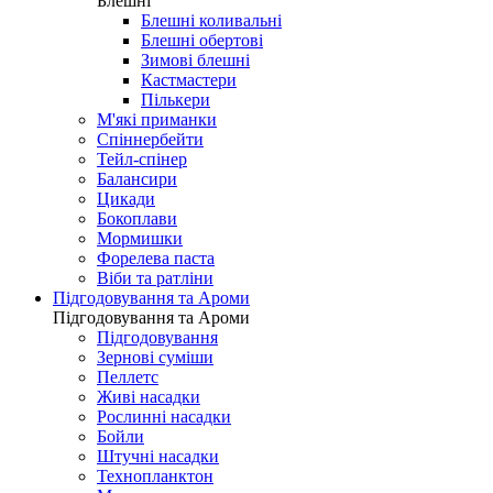
Блешні
Блешні коливальні
Блешні обертові
Зимові блешні
Кастмастери
Пількери
М'які приманки
Спіннербейти
Тейл-спінер
Балансири
Цикади
Бокоплави
Мормишки
Форелева паста
Віби та ратліни
Підгодовування та Ароми
Підгодовування та Ароми
Підгодовування
Зернові суміши
Пеллетс
Живі насадки
Рослинні насадки
Бойли
Штучні насадки
Технопланктон