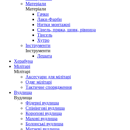
Матеріали
Матеріали
Гачки
Лаки-Фарби
Нитки монтажні
Сінель, пряжа, шовк, рівница
Тінсель
Хутро
Інструменти
Інструменти
Лещата
Херабуна
Мілітарі
Мілітарі
Аксесуари для мілітарі
Одяг мілітарі
Тактичне спорядження
Вудлища
Вудлища
Фідерні вудлища
Спінінгові вудлища
Коропові вудлища
Махові вудлища
Болонські вудлища
Матчеві вудлища