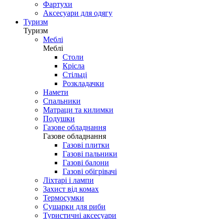
Фартухи
Аксесуари для одягу
Туризм
Туризм
Меблі
Меблі
Столи
Крісла
Стільці
Розкладачки
Намети
Спальники
Матраци та килимки
Подушки
Газове обладнання
Газове обладнання
Газові плитки
Газові пальники
Газові балони
Газові обігрівачі
Ліхтарі і лампи
Захист від комах
Термосумки
Сушарки для риби
Туристичні аксесуари