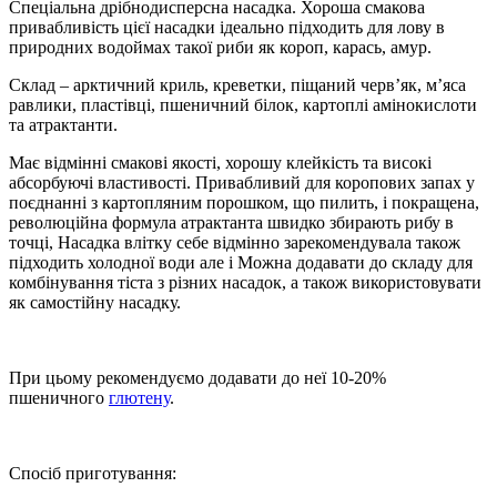
Спеціальна дрібнодисперсна насадка. Хороша смакова
привабливість цієї насадки ідеально підходить для лову в
природних водоймах такої риби як короп, карась, амур.
Склад – арктичний криль, креветки, піщаний черв’як, м’яса
равлики, пластівці, пшеничний білок, картоплі амінокислоти
та атрактанти.
Має відмінні смакові якості, хорошу клейкість та високі
абсорбуючі властивості. Привабливий для коропових запах у
поєднанні з картопляним порошком, що пилить, і покращена,
революційна формула атрактанта швидко збирають рибу в
точці, Насадка влітку себе відмінно зарекомендувала також
підходить холодної води але і Можна додавати до складу для
комбінування тіста з різних насадок, а також використовувати
як самостійну насадку.
При цьому рекомендуємо додавати до неї 10-20%
пшеничного
глютену
.
Спосіб приготування: