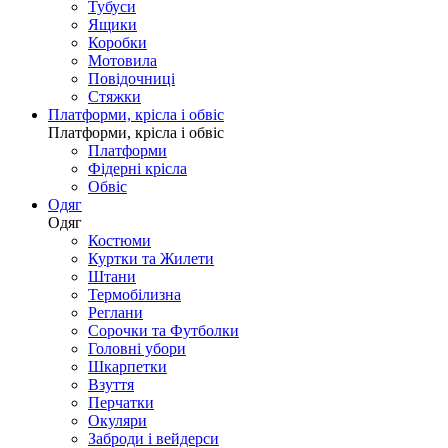
Тубуси
Ящики
Коробки
Мотовила
Повідочниці
Стяжки
Платформи, крісла і обвіс
Платформи, крісла і обвіс
Платформи
Фідерні крісла
Обвіс
Одяг
Одяг
Костюми
Куртки та Жилети
Штани
Термобілизна
Реглани
Сорочки та Футболки
Головні убори
Шкарпетки
Взуття
Перчатки
Окуляри
Заброди і вейдерси