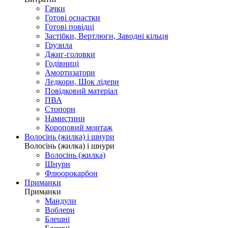
Гачки
Готові оснастки
Готові повідці
Застібки, Вертлюги, Заводні кільця
Грузила
Джиг-головки
Годівниці
Амортизатори
Ледкори, Шок лідери
Повідковий матеріал
ПВА
Стопори
Намистини
Короповий монтаж
Волосінь (жилка) і шнури
Волосінь (жилка) і шнури
Волосінь (жилка)
Шнури
Флюорокарбон
Приманки
Приманки
Мандули
Воблери
Блешні