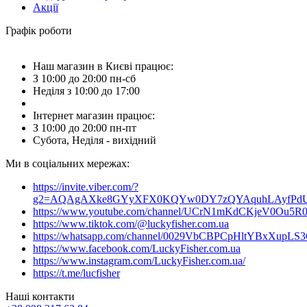
Акції
Графік роботи
Наш магазин в Києві працює:
З 10:00 до 20:00 пн-сб
Неділя з 10:00 до 17:00
Інтернет магазин працює:
З 10:00 до 20:00 пн-пт
Субота, Неділя - вихідний
Ми в соціальних мережах:
https://invite.viber.com/?
g2=AQAgAXke8GYyXFX0KQYw0DY7zQYAquhLAyfPdU3
https://www.youtube.com/channel/UCrN1mKdCKjeV0Ou5R
https://www.tiktok.com/@luckyfisher.com.ua
https://whatsapp.com/channel/0029VbCBPCpHltYBxXupLS
https://www.facebook.com/LuckyFisher.com.ua
https://www.instagram.com/LuckyFisher.com.ua/
https://t.me/lucfisher
Наші контакти