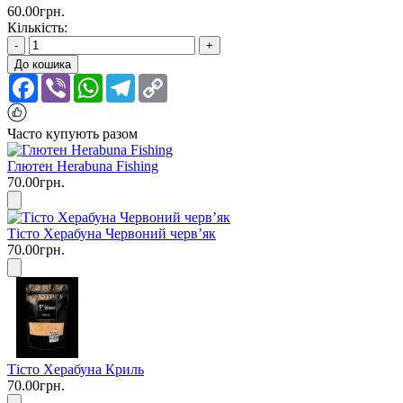
60.00грн.
Кількість:
-
+
До кошика
Facebook
Viber
WhatsApp
Telegram
Copy
Link
Часто купують разом
Глютен Herabuna Fishing
70.00грн.
Тісто Херабуна Червоний червʼяк
70.00грн.
Тісто Херабуна Криль
70.00грн.