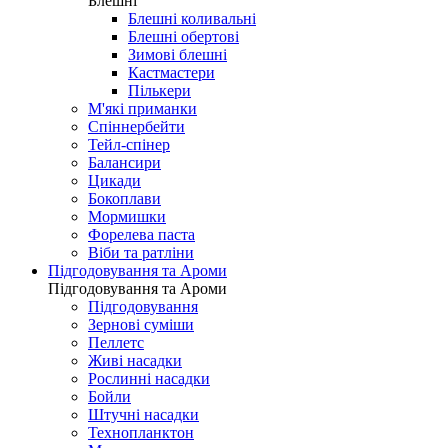
Блешні
Блешні коливальні
Блешні обертові
Зимові блешні
Кастмастери
Пількери
М'які приманки
Спіннербейти
Тейл-спінер
Балансири
Цикади
Бокоплави
Мормишки
Форелева паста
Віби та ратліни
Підгодовування та Ароми
Підгодовування та Ароми
Підгодовування
Зернові суміши
Пеллетс
Живі насадки
Рослинні насадки
Бойли
Штучні насадки
Технопланктон