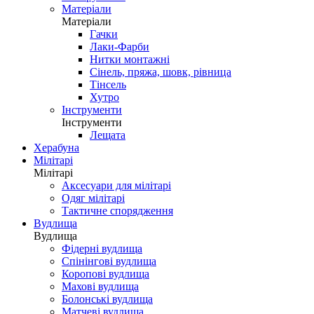
Матеріали
Матеріали
Гачки
Лаки-Фарби
Нитки монтажні
Сінель, пряжа, шовк, рівница
Тінсель
Хутро
Інструменти
Інструменти
Лещата
Херабуна
Мілітарі
Мілітарі
Аксесуари для мілітарі
Одяг мілітарі
Тактичне спорядження
Вудлища
Вудлища
Фідерні вудлища
Спінінгові вудлища
Коропові вудлища
Махові вудлища
Болонські вудлища
Матчеві вудлища