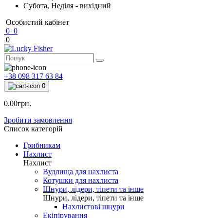
Субота, Неділя - вихідний
Особистий кабінет
0
0
0
+38 098 317 63 84
0
0.00грн.
Зробити замовлення
Список категорій
Грибникам
Нахлист
Нахлист
Вудлища для нахлиста
Котушки для нахлиста
Шнури, лідери, тіпети та інше
Шнури, лідери, тіпети та інше
Нахлистові шнури
Екіпірування