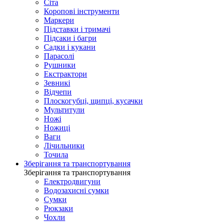
Сіта
Коропові інструменти
Маркери
Підставки і тримачі
Підсаки і багри
Садки і кукани
Парасолі
Рушники
Екстрактори
Зевникі
Відчепи
Плоскогубці, щипці, кусачки
Мультитули
Ножі
Ножиці
Ваги
Лічильники
Точила
Зберігання та транспортування
Зберігання та транспортування
Електродвигуни
Водозахисні сумки
Сумки
Рюкзаки
Чохли