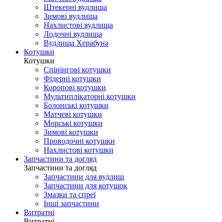
Штекерні вудлища
Зимові вудлища
Нахлистові вудлища
Лодочні вудлища
Вудлища Херабуна
Котушки
Котушки
Спінінгові котушки
Фідерні котушки
Коропові котушки
Мультиплікаторні котушки
Болонські котушки
Матчеві котушки
Морські котушки
Зимові котушки
Проводочні котушки
Нахлистові котушки
Запчастини та догляд
Запчастини та догляд
Запчастини для вудлищ
Запчастини для котушок
Змазки та спреї
Інші запчастини
Витратні
Витратні