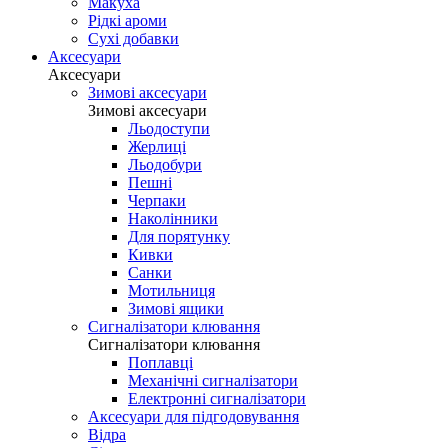
Макуха
Рідкі ароми
Сухі добавки
Аксесуари
Аксесуари
Зимові аксесуари
Зимові аксесуари
Льодоступи
Жерлиці
Льодобури
Пешні
Черпаки
Наколінники
Для порятунку
Кивки
Санки
Мотильниця
Зимові ящики
Сигналізатори клювання
Сигналізатори клювання
Поплавці
Механічні сигналізатори
Електронні сигналізатори
Аксесуари для підгодовування
Відра