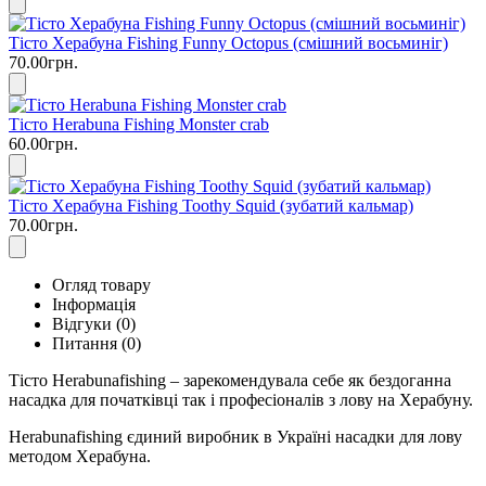
Тісто Херабуна Fishing Funny Octopus (смішний восьминіг)
70.00грн.
Тісто Herabuna Fishing Monster crab
60.00грн.
Тісто Херабуна Fishing Toothy Squid (зубатий кальмар)
70.00грн.
Огляд товару
Інформація
Відгуки (0)
Питання
(0)
Тісто Herabunafishing – зарекомендувала себе як бездоганна
насадка для початківці так і професіоналів з лову на Херабуну.
Herabunafishing єдиний виробник в Україні насадки для лову
методом Херабуна.