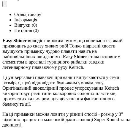
Огляд товару
Інформація
Відгуки (0)
Питання
(0)
Easy Shiner
володіє широким рухом, що коливається, який
призводить до сказу хижих риб! Тонко підрізані хвости
змушують приманку чудово плавати навіть на
найповільніших швидкостях.
Easy Shiner
стала основним
елементом в арсеналі турнірного рибалки завдяки
легендарному плаваючому руху Keitech.
Ці універсальні плаваючі приманки випускаються у семи
розмірах, щоб відповідати будь-яким умовам лову.
Оригінальний двоколірний процес упорскування Keitech
використовує різні типи кольорових солоних пластиків,
просочених кальмаром, для досягнення фантастичного
балансу та дії.
На ці приманки можна ловити у різний спосіб - розмір y 3"
відмінно працює на маленькій джиг-головці Super Round та на
дропшоті.