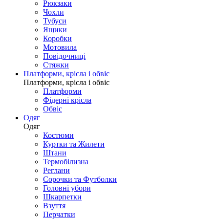
Рюкзаки
Чохли
Тубуси
Ящики
Коробки
Мотовила
Повідочниці
Стяжки
Платформи, крісла і обвіс
Платформи, крісла і обвіс
Платформи
Фідерні крісла
Обвіс
Одяг
Одяг
Костюми
Куртки та Жилети
Штани
Термобілизна
Реглани
Сорочки та Футболки
Головні убори
Шкарпетки
Взуття
Перчатки