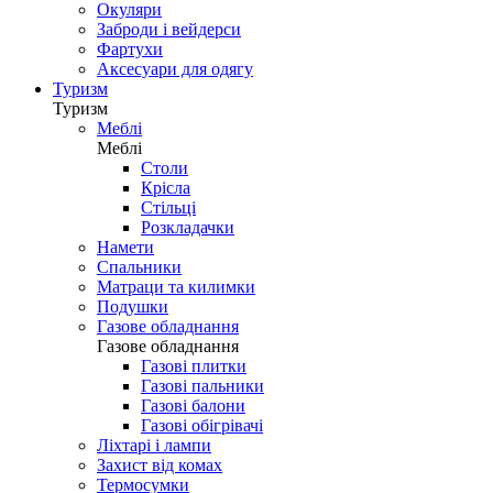
Окуляри
Заброди і вейдерси
Фартухи
Аксесуари для одягу
Туризм
Туризм
Меблі
Меблі
Столи
Крісла
Стільці
Розкладачки
Намети
Спальники
Матраци та килимки
Подушки
Газове обладнання
Газове обладнання
Газові плитки
Газові пальники
Газові балони
Газові обігрівачі
Ліхтарі і лампи
Захист від комах
Термосумки