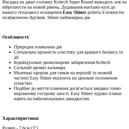
Насадка на джиг-головку Keitech Super Round виводить лов на
віброхвости на новий рівень. Додавання вантажу-кулі до
вашого техаського оснащення
Easy Shiner
робить її повністю
позбавленою бур'янів. Shiner неймовірна дія.
Особливості:
Природна плавальна дія
Спеціальна щільність пластику для кращого балансу та
дії
Індивідуальне двокольорове забарвлення Keitech
Сильний аромат кальмару
Маленькі прорізи для гачків на верхній та нижній
частині Easy Shiner вказують на ідеальне положення
оснастки.
Подібне до життя плавання досягається завдяки тонко
вирізаному гострому хвості. Easy Shiner чудово плаває
навіть на найповільніших швидкостях.
Характиристики:
Розмір - 7.6см (3")