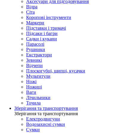
Аксесуари для підгодовування
Відра
Сіта
Коропові інструменти
Маркери
Підставки і тримачі
Підсаки і багри
Садки і кукани
Парасолі
Рушники
Екстрактори
Зевникі
Відчепи
Плоскогубці, щипці, кусачки
Мультитули
Ножі
Ножиці
Ваги
Лічильники
Точила
Зберігання та транспортування
Зберігання та транспортування
Електродвигуни
Водозахисні сумки
Сумки