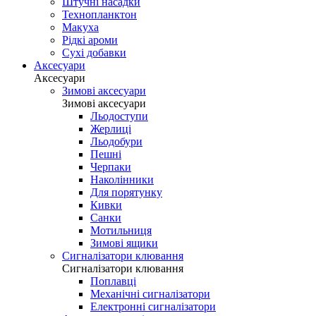
Штучні насадки
Технопланктон
Макуха
Рідкі ароми
Сухі добавки
Аксесуари
Аксесуари
Зимові аксесуари
Зимові аксесуари
Льодоступи
Жерлиці
Льодобури
Пешні
Черпаки
Наколінники
Для порятунку
Кивки
Санки
Мотильниця
Зимові ящики
Сигналізатори клювання
Сигналізатори клювання
Поплавці
Механічні сигналізатори
Електронні сигналізатори