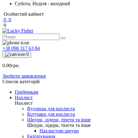
Субота, Неділя - вихідний
Особистий кабінет
0
0
0
+38 098 317 63 84
0
0.00грн.
Зробити замовлення
Список категорій
Грибникам
Нахлист
Нахлист
Вудлища для нахлиста
Котушки для нахлиста
Шнури, лідери, тіпети та інше
Шнури, лідери, тіпети та інше
Нахлистові шнури
Екіпірування