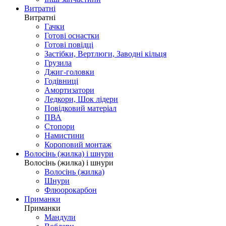
Витратні
Витратні
Гачки
Готові оснастки
Готові повідці
Застібки, Вертлюги, Заводні кільця
Грузила
Джиг-головки
Годівниці
Амортизатори
Ледкори, Шок лідери
Повідковий матеріал
ПВА
Стопори
Намистини
Короповий монтаж
Волосінь (жилка) і шнури
Волосінь (жилка) і шнури
Волосінь (жилка)
Шнури
Флюорокарбон
Приманки
Приманки
Мандули