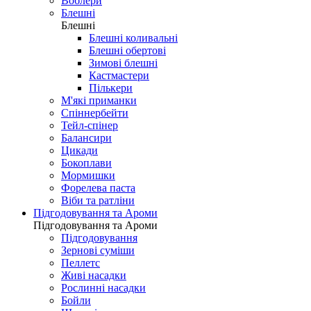
Воблери
Блешні
Блешні
Блешні коливальні
Блешні обертові
Зимові блешні
Кастмастери
Пількери
М'які приманки
Спіннербейти
Тейл-спінер
Балансири
Цикади
Бокоплави
Мормишки
Форелева паста
Віби та ратліни
Підгодовування та Ароми
Підгодовування та Ароми
Підгодовування
Зернові суміши
Пеллетс
Живі насадки
Рослинні насадки
Бойли