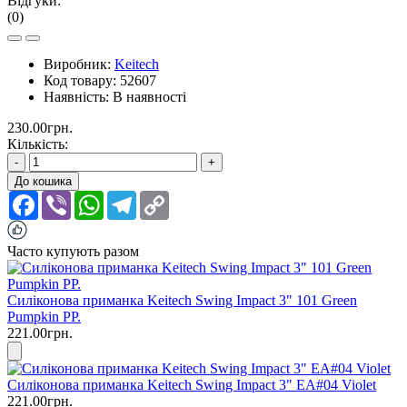
Відгуки:
(0)
Виробник:
Keitech
Код товару:
52607
Наявність:
В наявності
230.00грн.
Кількість:
-
+
До кошика
Facebook
Viber
WhatsApp
Telegram
Copy
Link
Часто купують разом
Силіконова приманка Keitech Swing Impact 3" 101 Green
Pumpkin PP.
221.00грн.
Силіконова приманка Keitech Swing Impact 3" EA#04 Violet
221.00грн.