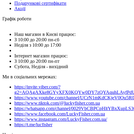
Подарункові сертифікати
Акції
Графік роботи
Наш магазин в Києві працює:
З 10:00 до 20:00 пн-сб
Неділя з 10:00 до 17:00
Інтернет магазин працює:
З 10:00 до 20:00 пн-пт
Субота, Неділя - вихідний
Ми в соціальних мережах:
https://invite.viber.com/?
g2=AQAgAXke8GYyXFX0KQYw0DY7zQYAquhLAyfPdU3
https://www.youtube.com/channel/UCrN1mKdCKjeV0Ou5R
https://www.tiktok.com/@luckyfisher.com.ua
https://whatsapp.com/channel/0029VbCBPCpHltYBxXupLS
https://www.facebook.com/LuckyFisher.com.ua
https://www.instagram.com/LuckyFisher.com.ua/
https://t.me/lucfisher