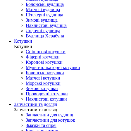
Болонські вудлища
Матчеві вудлища
Штекерні вудлища
Зимові вудлища
Нахлистові вудлища
Лодочні вудлища
Вудлища Херабуна
Котушки
Котушки
Спінінгові котушки
Фідерні котушки
Коропові котушки
Мультиплікаторні котушки
Болонські котушки
Матчеві котушки
Морські котушки
Зимові котушки
Проводочні котушки
Нахлистові котушки
Запчастини та догляд
Запчастини та догляд
Запчастини для вудлищ
Запчастини для котушок
Змазки та спреї
Інші запчастини