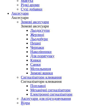
Макуха
Рідкі ароми
Сухі добавки
Аксесуари
Аксесуари
Зимові аксесуари
Зимові аксесуари
Льодоступи
Жерлиці
Льодобури
Пешні
Черпаки
Наколінники
Для порятунку
Кивки
Санки
Мотильниця
Зимові ящики
Сигналізатори клювання
Сигналізатори клювання
Поплавці
Механічні сигналізатори
Електронні сигналізатори
Аксесуари для підгодовування
Відра