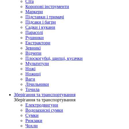
Сіта
Коропові інструменти
Маркери
Підставки і тримачі
Підсаки і багри
Садки і кукани
Парасолі
Рушники
Екстрактори
Зевникі
Відчепи
Плоскогубці, щипці, кусачки
Мультитули
Ножі
Ножиці
Ваги
Лічильники
Точила
Зберігання та транспортування
Зберігання та транспортування
Електродвигуни
Водозахисні сумки
Сумки
Рюкзаки
Чохли