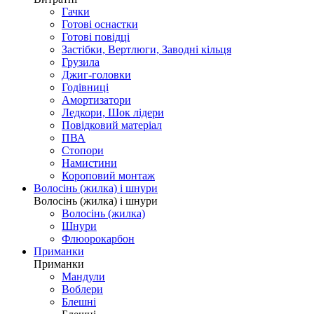
Гачки
Готові оснастки
Готові повідці
Застібки, Вертлюги, Заводні кільця
Грузила
Джиг-головки
Годівниці
Амортизатори
Ледкори, Шок лідери
Повідковий матеріал
ПВА
Стопори
Намистини
Короповий монтаж
Волосінь (жилка) і шнури
Волосінь (жилка) і шнури
Волосінь (жилка)
Шнури
Флюорокарбон
Приманки
Приманки
Мандули
Воблери
Блешні