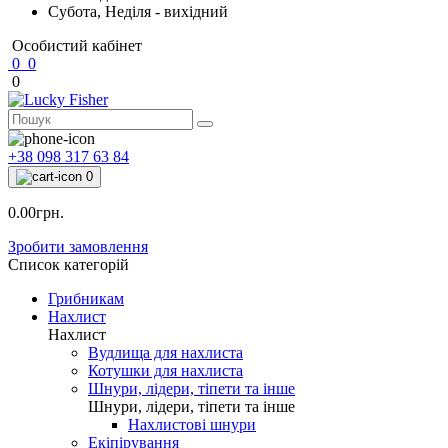
Субота, Неділя - вихідний
Особистий кабінет
0
0
0
+38 098 317 63 84
0
0.00грн.
Зробити замовлення
Список категорій
Грибникам
Нахлист
Нахлист
Вудлища для нахлиста
Котушки для нахлиста
Шнури, лідери, тіпети та інше
Шнури, лідери, тіпети та інше
Нахлистові шнури
Екіпірування