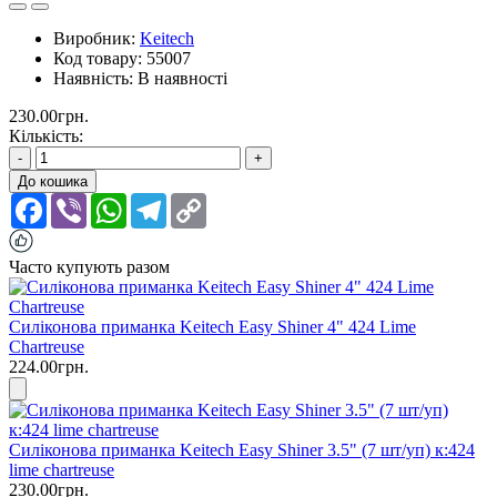
Виробник:
Keitech
Код товару:
55007
Наявність:
В наявності
230.00грн.
Кількість:
-
+
До кошика
Facebook
Viber
WhatsApp
Telegram
Copy
Link
Часто купують разом
Силіконова приманка Keitech Easy Shiner 4" 424 Lime
Chartreuse
224.00грн.
Силіконова приманка Keitech Easy Shiner 3.5" (7 шт/уп) к:424
lime chartreuse
230.00грн.