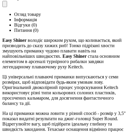
Огляд товару
Інформація
Відгуки (0)
Питання
(0)
Easy Shiner
володіє широким рухом, що коливається, який
призводить до сказу хижих риб! Тонко підрізані хвости
змушують приманку чудово плавати навіть на
найповільніших швидкостях.
Easy Shiner
стала основним
елементом в арсеналі турнірного рибалки завдяки
легендарному плаваючому руху Keitech.
Ці універсальні плаваючі приманки випускаються у семи
розмірах, щоб відповідати будь-яким умовам лову.
Оригінальний двоколірний процес упорскування Keitech
використовує різні типи кольорових солоних пластиків,
просочених кальмаром, для досягнення фантастичного
балансу та дії.
На ці приманки можна ловити у різний спосіб - розмір у 3,5"
показал видатні результати на джиг-головці Super Round.
Відрегулюйте вагу, щоб підібрати ідеальну глибину та
швидкість закидання. Техаське оснащення відмінно працює