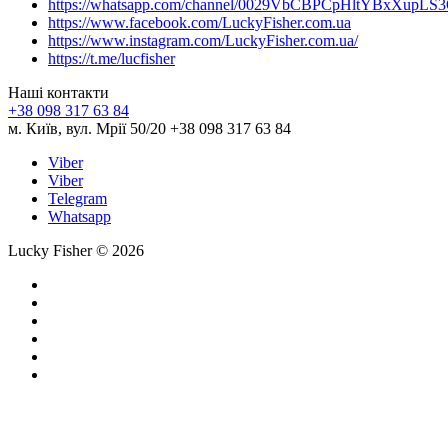
https://whatsapp.com/channel/0029VbCBPCpHltYBxXupLS
https://www.facebook.com/LuckyFisher.com.ua
https://www.instagram.com/LuckyFisher.com.ua/
https://t.me/lucfisher
Наші контакти
+38 098 317 63 84
м. Київ, вул. Мрії 50/20 +38 098 317 63 84
Viber
Viber
Telegram
Whatsapp
Lucky Fisher © 2026