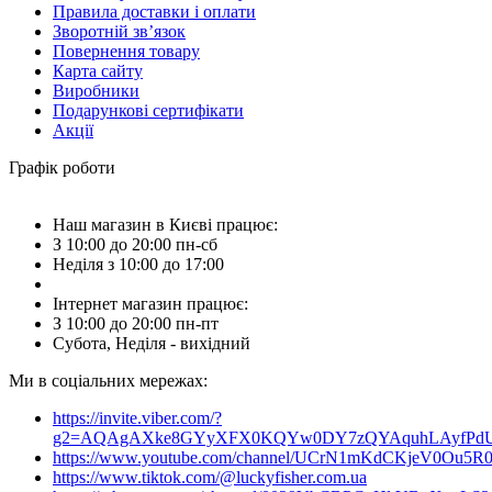
Правила доставки і оплати
Зворотній зв’язок
Повернення товару
Карта сайту
Виробники
Подарункові сертифікати
Акції
Графік роботи
Наш магазин в Києві працює:
З 10:00 до 20:00 пн-сб
Неділя з 10:00 до 17:00
Інтернет магазин працює:
З 10:00 до 20:00 пн-пт
Субота, Неділя - вихідний
Ми в соціальних мережах:
https://invite.viber.com/?
g2=AQAgAXke8GYyXFX0KQYw0DY7zQYAquhLAyfPdU3
https://www.youtube.com/channel/UCrN1mKdCKjeV0Ou5R
https://www.tiktok.com/@luckyfisher.com.ua