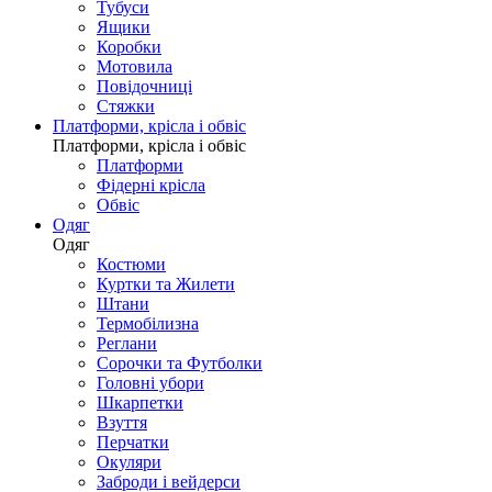
Тубуси
Ящики
Коробки
Мотовила
Повідочниці
Стяжки
Платформи, крісла і обвіс
Платформи, крісла і обвіс
Платформи
Фідерні крісла
Обвіс
Одяг
Одяг
Костюми
Куртки та Жилети
Штани
Термобілизна
Реглани
Сорочки та Футболки
Головні убори
Шкарпетки
Взуття
Перчатки
Окуляри
Заброди і вейдерси