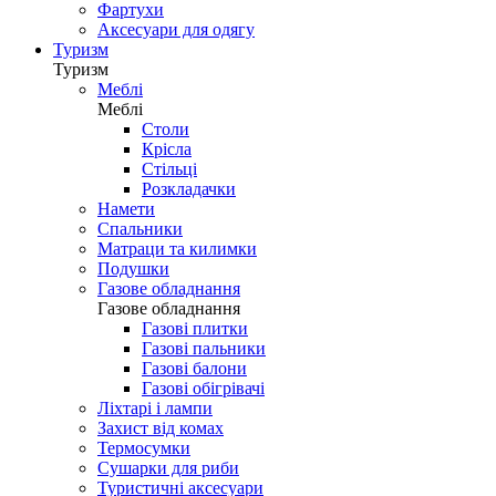
Фартухи
Аксесуари для одягу
Туризм
Туризм
Меблі
Меблі
Столи
Крісла
Стільці
Розкладачки
Намети
Спальники
Матраци та килимки
Подушки
Газове обладнання
Газове обладнання
Газові плитки
Газові пальники
Газові балони
Газові обігрівачі
Ліхтарі і лампи
Захист від комах
Термосумки
Сушарки для риби
Туристичні аксесуари