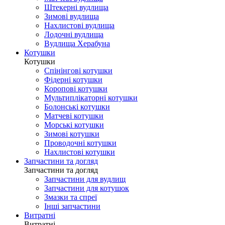
Штекерні вудлища
Зимові вудлища
Нахлистові вудлища
Лодочні вудлища
Вудлища Херабуна
Котушки
Котушки
Спінінгові котушки
Фідерні котушки
Коропові котушки
Мультиплікаторні котушки
Болонські котушки
Матчеві котушки
Морські котушки
Зимові котушки
Проводочні котушки
Нахлистові котушки
Запчастини та догляд
Запчастини та догляд
Запчастини для вудлищ
Запчастини для котушок
Змазки та спреї
Інші запчастини
Витратні
Витратні