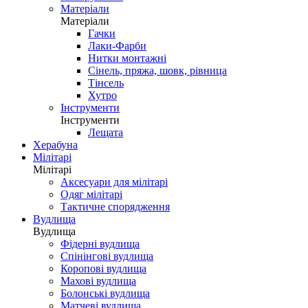
Матеріали
Матеріали
Гачки
Лаки-Фарби
Нитки монтажні
Сінель, пряжа, шовк, рівница
Тінсель
Хутро
Інструменти
Інструменти
Лещата
Херабуна
Мілітарі
Мілітарі
Аксесуари для мілітарі
Одяг мілітарі
Тактичне спорядження
Вудлища
Вудлища
Фідерні вудлища
Спінінгові вудлища
Коропові вудлища
Махові вудлища
Болонські вудлища
Матчеві вудлища