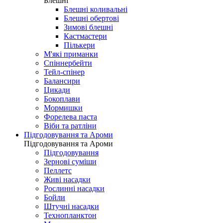
Блешні
Блешні коливальні
Блешні обертові
Зимові блешні
Кастмастери
Пількери
М'які приманки
Спіннербейти
Тейл-спінер
Балансири
Цикади
Бокоплави
Мормишки
Форелева паста
Віби та ратліни
Підгодовування та Ароми
Підгодовування та Ароми
Підгодовування
Зернові суміши
Пеллетс
Живі насадки
Рослинні насадки
Бойли
Штучні насадки
Технопланктон