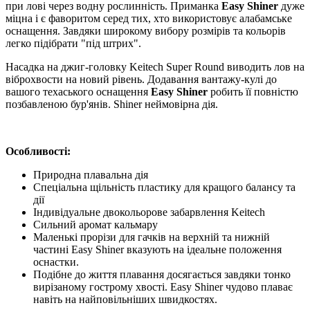
при лові через водну рослинність. Приманка
Easy Shiner
дуже
міцна і є фаворитом серед тих, хто використовує алабамське
оснащення. Завдяки широкому вибору розмірів та кольорів
легко підібрати "під штрих".
Насадка на джиг-головку Keitech Super Round виводить лов на
віброхвости на новий рівень. Додавання вантажу-кулі до
вашого техаського оснащення
Easy Shiner
робить її повністю
позбавленою бур'янів. Shiner неймовірна дія.
Особливості:
Природна плавальна дія
Спеціальна щільність пластику для кращого балансу та
дії
Індивідуальне двокольорове забарвлення Keitech
Сильний аромат кальмару
Маленькі прорізи для гачків на верхній та нижній
частині Easy Shiner вказують на ідеальне положення
оснастки.
Подібне до життя плавання досягається завдяки тонко
вирізаному гострому хвості. Easy Shiner чудово плаває
навіть на найповільніших швидкостях.