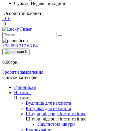
Субота, Неділя - вихідний
Особистий кабінет
0
0
0
+38 098 317 63 84
0
0.00грн.
Зробити замовлення
Список категорій
Грибникам
Нахлист
Нахлист
Вудлища для нахлиста
Котушки для нахлиста
Шнури, лідери, тіпети та інше
Шнури, лідери, тіпети та інше
Нахлистові шнури
Екіпірування