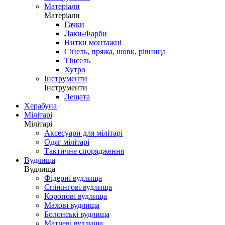
Матеріали
Матеріали
Гачки
Лаки-Фарби
Нитки монтажні
Сінель, пряжа, шовк, рівница
Тінсель
Хутро
Інструменти
Інструменти
Лещата
Херабуна
Мілітарі
Мілітарі
Аксесуари для мілітарі
Одяг мілітарі
Тактичне спорядження
Вудлища
Вудлища
Фідерні вудлища
Спінінгові вудлища
Коропові вудлища
Махові вудлища
Болонські вудлища
Матчеві вудлища