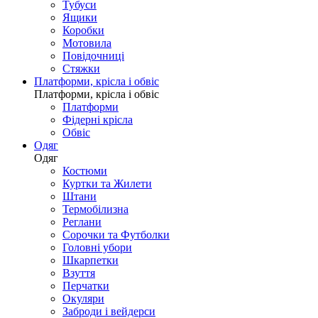
Тубуси
Ящики
Коробки
Мотовила
Повідочниці
Стяжки
Платформи, крісла і обвіс
Платформи, крісла і обвіс
Платформи
Фідерні крісла
Обвіс
Одяг
Одяг
Костюми
Куртки та Жилети
Штани
Термобілизна
Реглани
Сорочки та Футболки
Головні убори
Шкарпетки
Взуття
Перчатки
Окуляри
Заброди і вейдерси