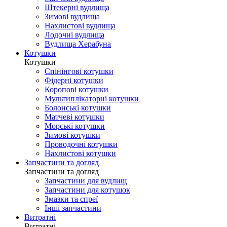
Штекерні вудлища
Зимові вудлища
Нахлистові вудлища
Лодочні вудлища
Вудлища Херабуна
Котушки
Котушки
Спінінгові котушки
Фідерні котушки
Коропові котушки
Мультиплікаторні котушки
Болонські котушки
Матчеві котушки
Морські котушки
Зимові котушки
Проводочні котушки
Нахлистові котушки
Запчастини та догляд
Запчастини та догляд
Запчастини для вудлищ
Запчастини для котушок
Змазки та спреї
Інші запчастини
Витратні
Витратні