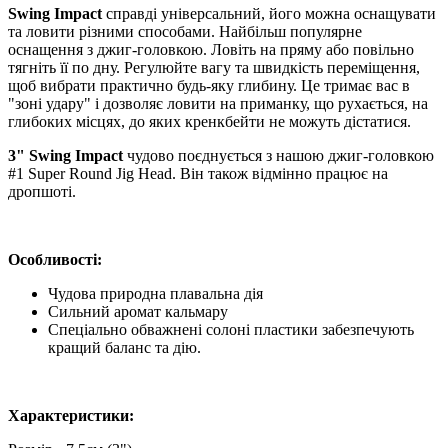
Swing Impact
справді універсальний, його можна оснащувати
та ловити різними способами. Найбільш популярне
оснащення з джиг-головкою. Ловіть на пряму або повільно
тягніть її по дну. Регулюйте вагу та швидкість переміщення,
щоб вибрати практично будь-яку глибину. Це тримає вас в
"зоні удару" і дозволяє ловити на приманку, що рухається, на
глибоких місцях, до яких кренкбейти не можуть дістатися.
3" Swing Impact
чудово поєднується з нашою джиг-головкою
#1 Super Round Jig Head. Він також відмінно працює на
дропшоті.
Особливості:
Чудова природна плавальна дія
Сильний аромат кальмару
Спеціально обважнені солоні пластики забезпечують
кращий баланс та дію.
Характеристики: