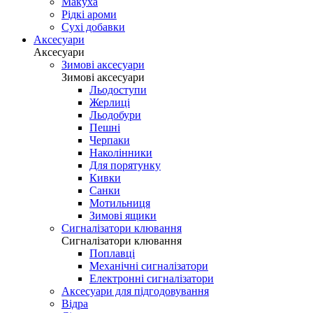
Макуха
Рідкі ароми
Сухі добавки
Аксесуари
Аксесуари
Зимові аксесуари
Зимові аксесуари
Льодоступи
Жерлиці
Льодобури
Пешні
Черпаки
Наколінники
Для порятунку
Кивки
Санки
Мотильниця
Зимові ящики
Сигналізатори клювання
Сигналізатори клювання
Поплавці
Механічні сигналізатори
Електронні сигналізатори
Аксесуари для підгодовування
Відра