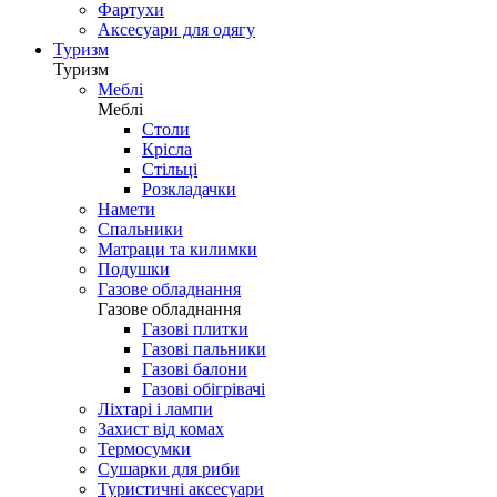
Фартухи
Аксесуари для одягу
Туризм
Туризм
Меблі
Меблі
Столи
Крісла
Стільці
Розкладачки
Намети
Спальники
Матраци та килимки
Подушки
Газове обладнання
Газове обладнання
Газові плитки
Газові пальники
Газові балони
Газові обігрівачі
Ліхтарі і лампи
Захист від комах
Термосумки
Сушарки для риби
Туристичні аксесуари