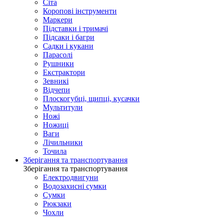
Сіта
Коропові інструменти
Маркери
Підставки і тримачі
Підсаки і багри
Садки і кукани
Парасолі
Рушники
Екстрактори
Зевникі
Відчепи
Плоскогубці, щипці, кусачки
Мультитули
Ножі
Ножиці
Ваги
Лічильники
Точила
Зберігання та транспортування
Зберігання та транспортування
Електродвигуни
Водозахисні сумки
Сумки
Рюкзаки
Чохли