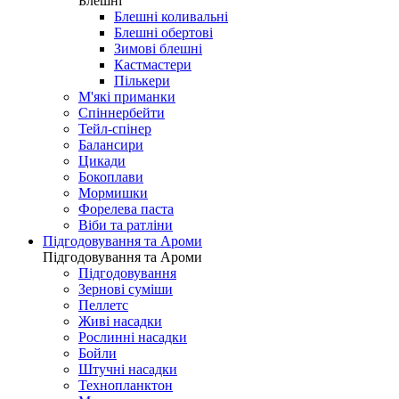
Блешні
Блешні коливальні
Блешні обертові
Зимові блешні
Кастмастери
Пількери
М'які приманки
Спіннербейти
Тейл-спінер
Балансири
Цикади
Бокоплави
Мормишки
Форелева паста
Віби та ратліни
Підгодовування та Ароми
Підгодовування та Ароми
Підгодовування
Зернові суміши
Пеллетс
Живі насадки
Рослинні насадки
Бойли
Штучні насадки
Технопланктон