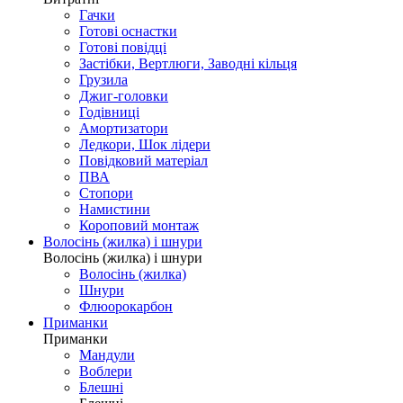
Гачки
Готові оснастки
Готові повідці
Застібки, Вертлюги, Заводні кільця
Грузила
Джиг-головки
Годівниці
Амортизатори
Ледкори, Шок лідери
Повідковий матеріал
ПВА
Стопори
Намистини
Короповий монтаж
Волосінь (жилка) і шнури
Волосінь (жилка) і шнури
Волосінь (жилка)
Шнури
Флюорокарбон
Приманки
Приманки
Мандули
Воблери
Блешні