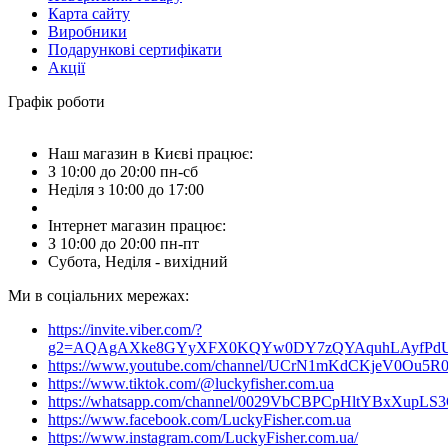
Карта сайту
Виробники
Подарункові сертифікати
Акції
Графік роботи
Наш магазин в Києві працює:
З 10:00 до 20:00 пн-сб
Неділя з 10:00 до 17:00
Інтернет магазин працює:
З 10:00 до 20:00 пн-пт
Субота, Неділя - вихідний
Ми в соціальних мережах:
https://invite.viber.com/?
g2=AQAgAXke8GYyXFX0KQYw0DY7zQYAquhLAyfPdU3
https://www.youtube.com/channel/UCrN1mKdCKjeV0Ou5R
https://www.tiktok.com/@luckyfisher.com.ua
https://whatsapp.com/channel/0029VbCBPCpHltYBxXupLS
https://www.facebook.com/LuckyFisher.com.ua
https://www.instagram.com/LuckyFisher.com.ua/