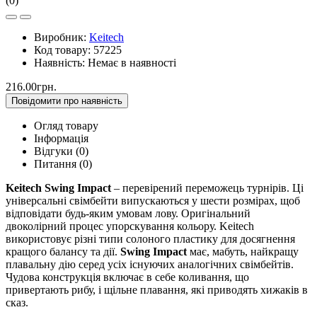
(0)
Виробник:
Keitech
Код товару:
57225
Наявність:
Немає в наявності
216.00грн.
Повідомити про наявність
Огляд товару
Інформація
Відгуки (0)
Питання
(0)
Keitech Swing Impact
– перевірений переможець турнірів. Ці
універсальні свімбейти випускаються у шести розмірах, щоб
відповідати будь-яким умовам лову. Оригінальний
двоколірний процес упорскування кольору. Keitech
використовує різні типи солоного пластику для досягнення
кращого балансу та дії.
Swing Impact
має, мабуть, найкращу
плавальну дію серед усіх існуючих аналогічних свімбейтів.
Чудова конструкція включає в себе коливання, що
привертають рибу, і щільне плавання, які приводять хижаків в
сказ.