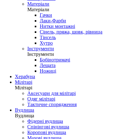
Матеріали
Матеріали
Гачки
Лаки-Фарби
Нитки монтажні
Сінель, пряжа, шовк, рівница
Тінсель
Хутро
Інструменти
Інструменти
Бобінотримачі
Лещата
Ножиці
Херабуна
Мілітарі
Мілітарі
Аксесуари для мілітарі
Одяг мілітарі
Тактичне спорядження
Вудлища
Вудлища
Фідерні вудлища
Спінінгові вудлища
Коропові вудлища
Махові вудлища