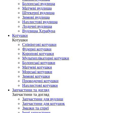
Болонські вудлища
Матчеві вудлища
Штекерні вудлища
Зимові вудлища
Нахлистові вудлища
Лодочні вудлища
Вудлища Херабуна
Котушки
Котушки
Спінінгові котушки
Фідерні котушки
Коропові котушки
Мультиплікаторні котушки
Болонські котушки
Матчеві котушки
Морські котушки
Зимові котушки
Проводочні котушки
Нахлистові котушки
Запчастини та догляд
Запчастини та догляд
Запчастини для вудлищ
Запчастини для котушок
Змазки та спреї
Інші запчастини