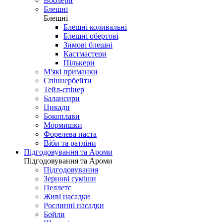
Воблери
Блешні
Блешні
Блешні коливальні
Блешні обертові
Зимові блешні
Кастмастери
Пількери
М'які приманки
Спіннербейти
Тейл-спінер
Балансири
Цикади
Бокоплави
Мормишки
Форелева паста
Віби та ратліни
Підгодовування та Ароми
Підгодовування та Ароми
Підгодовування
Зернові суміши
Пеллетс
Живі насадки
Рослинні насадки
Бойли