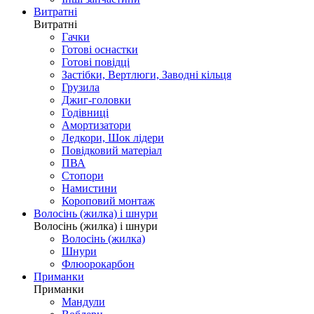
Витратні
Витратні
Гачки
Готові оснастки
Готові повідці
Застібки, Вертлюги, Заводні кільця
Грузила
Джиг-головки
Годівниці
Амортизатори
Ледкори, Шок лідери
Повідковий матеріал
ПВА
Стопори
Намистини
Короповий монтаж
Волосінь (жилка) і шнури
Волосінь (жилка) і шнури
Волосінь (жилка)
Шнури
Флюорокарбон
Приманки
Приманки
Мандули