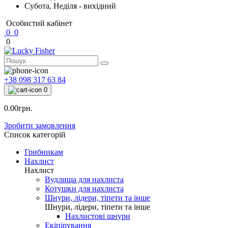
Субота, Неділя - вихідний
Особистий кабінет
0
0
0
+38 098 317 63 84
0
0.00грн.
Зробити замовлення
Список категорій
Грибникам
Нахлист
Нахлист
Вудлища для нахлиста
Котушки для нахлиста
Шнури, лідери, тіпети та інше
Шнури, лідери, тіпети та інше
Нахлистові шнури
Екіпірування