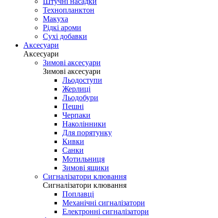
Штучні насадки
Технопланктон
Макуха
Рідкі ароми
Сухі добавки
Аксесуари
Аксесуари
Зимові аксесуари
Зимові аксесуари
Льодоступи
Жерлиці
Льодобури
Пешні
Черпаки
Наколінники
Для порятунку
Кивки
Санки
Мотильниця
Зимові ящики
Сигналізатори клювання
Сигналізатори клювання
Поплавці
Механічні сигналізатори
Електронні сигналізатори