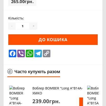
265.00грн.
Кількість:
-
+
ДО КОШИКА
Facebook
Viber
WhatsApp
Telegram
Copy
Link
Часто купують разом
Воблер BOMBER "Long A"B14A-
XMKO
239.00грн.