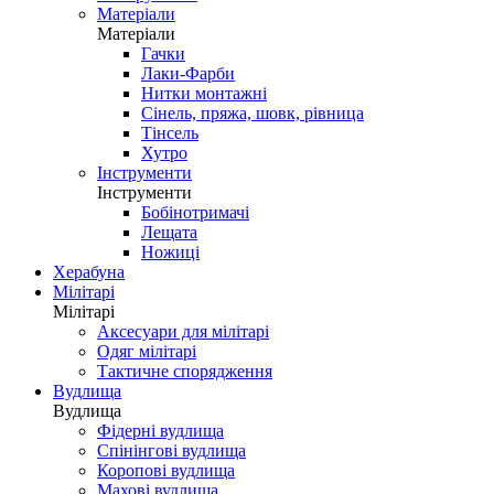
Матеріали
Матеріали
Гачки
Лаки-Фарби
Нитки монтажні
Сінель, пряжа, шовк, рівница
Тінсель
Хутро
Інструменти
Інструменти
Бобінотримачі
Лещата
Ножиці
Херабуна
Мілітарі
Мілітарі
Аксесуари для мілітарі
Одяг мілітарі
Тактичне спорядження
Вудлища
Вудлища
Фідерні вудлища
Спінінгові вудлища
Коропові вудлища
Махові вудлища