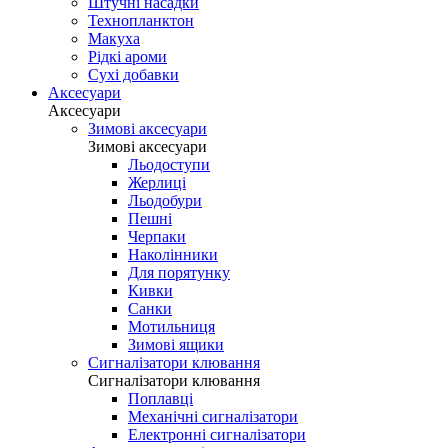
Штучні насадки
Технопланктон
Макуха
Рідкі ароми
Сухі добавки
Аксесуари
Аксесуари
Зимові аксесуари
Зимові аксесуари
Льодоступи
Жерлиці
Льодобури
Пешні
Черпаки
Наколінники
Для порятунку
Кивки
Санки
Мотильниця
Зимові ящики
Сигналізатори клювання
Сигналізатори клювання
Поплавці
Механічні сигналізатори
Електронні сигналізатори