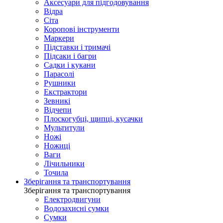
Аксесуари для підгодовування
Відра
Сіта
Коропові інструменти
Маркери
Підставки і тримачі
Підсаки і багри
Садки і кукани
Парасолі
Рушники
Екстрактори
Зевникі
Відчепи
Плоскогубці, щипці, кусачки
Мультитули
Ножі
Ножиці
Ваги
Лічильники
Точила
Зберігання та транспортування
Зберігання та транспортування
Електродвигуни
Водозахисні сумки
Сумки