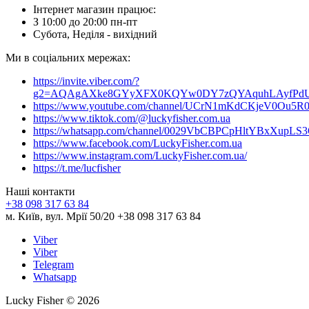
Інтернет магазин працює:
З 10:00 до 20:00 пн-пт
Субота, Неділя - вихідний
Ми в соціальних мережах:
https://invite.viber.com/?
g2=AQAgAXke8GYyXFX0KQYw0DY7zQYAquhLAyfPdU3
https://www.youtube.com/channel/UCrN1mKdCKjeV0Ou5R
https://www.tiktok.com/@luckyfisher.com.ua
https://whatsapp.com/channel/0029VbCBPCpHltYBxXupLS
https://www.facebook.com/LuckyFisher.com.ua
https://www.instagram.com/LuckyFisher.com.ua/
https://t.me/lucfisher
Наші контакти
+38 098 317 63 84
м. Київ, вул. Мрії 50/20 +38 098 317 63 84
Viber
Viber
Telegram
Whatsapp
Lucky Fisher © 2026