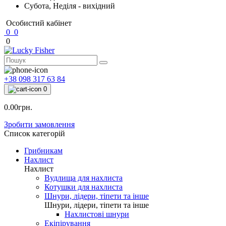
Субота, Неділя - вихідний
Особистий кабінет
0
0
0
+38 098 317 63 84
0
0.00грн.
Зробити замовлення
Список категорій
Грибникам
Нахлист
Нахлист
Вудлища для нахлиста
Котушки для нахлиста
Шнури, лідери, тіпети та інше
Шнури, лідери, тіпети та інше
Нахлистові шнури
Екіпірування