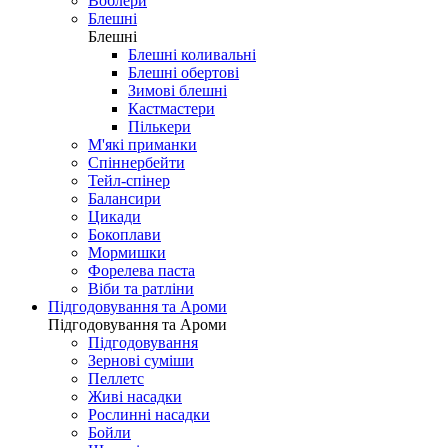
Воблери
Блешні
Блешні
Блешні коливальні
Блешні обертові
Зимові блешні
Кастмастери
Пількери
М'які приманки
Спіннербейти
Тейл-спінер
Балансири
Цикади
Бокоплави
Мормишки
Форелева паста
Віби та ратліни
Підгодовування та Ароми
Підгодовування та Ароми
Підгодовування
Зернові суміши
Пеллетс
Живі насадки
Рослинні насадки
Бойли