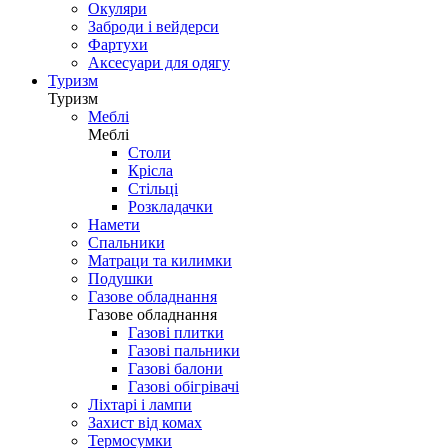
Окуляри
Заброди і вейдерси
Фартухи
Аксесуари для одягу
Туризм
Туризм
Меблі
Меблі
Столи
Крісла
Стільці
Розкладачки
Намети
Спальники
Матраци та килимки
Подушки
Газове обладнання
Газове обладнання
Газові плитки
Газові пальники
Газові балони
Газові обігрівачі
Ліхтарі і лампи
Захист від комах
Термосумки