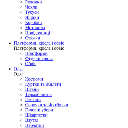
Рюкзаки
Чохли
Тубуси
Ящики
Коробки
Мотовила
Повідочниці
Стяжки
Платформи, крісла і обвіс
Платформи, крісла і обвіс
Платформи
Фідерні крісла
Обвіс
Одяг
Одяг
Костюми
Куртки та Жилети
Штани
Термобілизна
Реглани
Сорочки та Футболки
Головні убори
Шкарпетки
Взуття
Перчатки