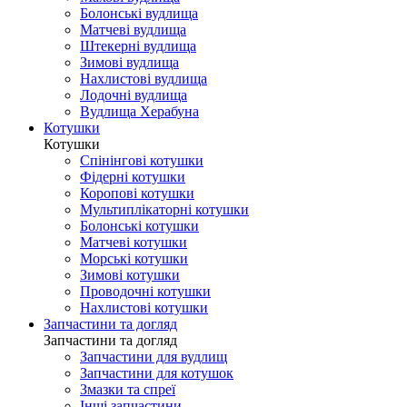
Болонські вудлища
Матчеві вудлища
Штекерні вудлища
Зимові вудлища
Нахлистові вудлища
Лодочні вудлища
Вудлища Херабуна
Котушки
Котушки
Спінінгові котушки
Фідерні котушки
Коропові котушки
Мультиплікаторні котушки
Болонські котушки
Матчеві котушки
Морські котушки
Зимові котушки
Проводочні котушки
Нахлистові котушки
Запчастини та догляд
Запчастини та догляд
Запчастини для вудлищ
Запчастини для котушок
Змазки та спреї
Інші запчастини