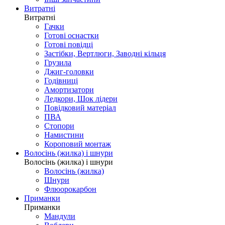
Витратні
Витратні
Гачки
Готові оснастки
Готові повідці
Застібки, Вертлюги, Заводні кільця
Грузила
Джиг-головки
Годівниці
Амортизатори
Ледкори, Шок лідери
Повідковий матеріал
ПВА
Стопори
Намистини
Короповий монтаж
Волосінь (жилка) і шнури
Волосінь (жилка) і шнури
Волосінь (жилка)
Шнури
Флюорокарбон
Приманки
Приманки
Мандули