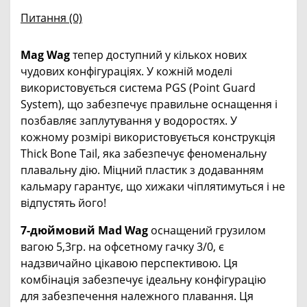
Питання
(0)
Mag Wag
тепер доступний у кількох нових
чудових конфігураціях. У кожній моделі
використовується система PGS (Point Guard
System), що забезпечує правильне оснащення і
позбавляє заплутування у водоростях. У
кожному розмірі використовується конструкція
Thick Bone Tail, яка забезпечує феноменальну
плавальну дію. Міцний пластик з додаванням
кальмару гарантує, що хижаки чіплятимуться і не
відпустять його!
7-дюймовий Mad Wag
оснащений грузилом
вагою 5,3гр. на офсетному гачку 3/0, є
надзвичайно цікавою перспективою. Ця
комбінація забезпечує ідеальну конфігурацію
для забезпечення належного плавання. Ця