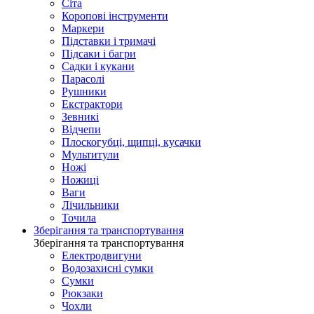
Сіта
Коропові інструменти
Маркери
Підставки і тримачі
Підсаки і багри
Садки і кукани
Парасолі
Рушники
Екстрактори
Зевникі
Відчепи
Плоскогубці, щипці, кусачки
Мультитули
Ножі
Ножиці
Ваги
Лічильники
Точила
Зберігання та транспортування
Зберігання та транспортування
Електродвигуни
Водозахисні сумки
Сумки
Рюкзаки
Чохли