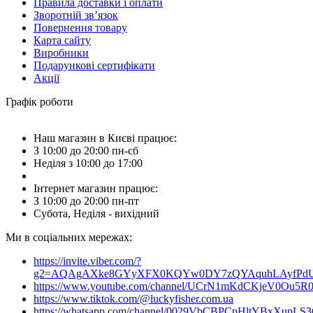
Правила доставки і оплати
Зворотній зв’язок
Повернення товару
Карта сайту
Виробники
Подарункові сертифікати
Акції
Графік роботи
Наш магазин в Києві працює:
З 10:00 до 20:00 пн-сб
Неділя з 10:00 до 17:00
Інтернет магазин працює:
З 10:00 до 20:00 пн-пт
Субота, Неділя - вихідний
Ми в соціальних мережах:
https://invite.viber.com/?
g2=AQAgAXke8GYyXFX0KQYw0DY7zQYAquhLAyfPdU3
https://www.youtube.com/channel/UCrN1mKdCKjeV0Ou5R
https://www.tiktok.com/@luckyfisher.com.ua
https://whatsapp.com/channel/0029VbCBPCpHltYBxXupLS