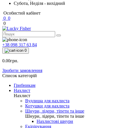
Субота, Неділя - вихідний
Особистий кабінет
0
0
0
+38 098 317 63 84
0
0.00грн.
Зробити замовлення
Список категорій
Грибникам
Нахлист
Нахлист
Вудлища для нахлиста
Котушки для нахлиста
Шнури, лідери, тіпети та інше
Шнури, лідери, тіпети та інше
Нахлистові шнури
Екіпірування