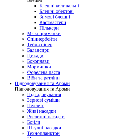
Блешні
Блешні коливальні
Блешні обертові
Зимові блешні
Кастмастери
Пількери
М'які приманки
Спіннербейти
Тейл-спінер
Балансири
Цикади
Бокоплави
Мормишки
Форелева паста
Віби та ратліни
Підгодовування та Ароми
Підгодовування та Ароми
Підгодовування
Зернові суміши
Пеллетс
Живі насадки
Рослинні насадки
Бойли
Штучні насадки
Технопланктон