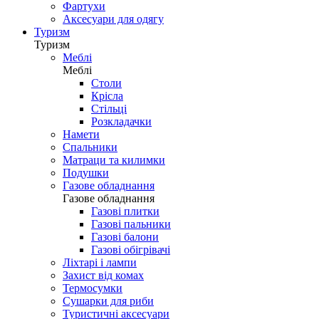
Фартухи
Аксесуари для одягу
Туризм
Туризм
Меблі
Меблі
Столи
Крісла
Стільці
Розкладачки
Намети
Спальники
Матраци та килимки
Подушки
Газове обладнання
Газове обладнання
Газові плитки
Газові пальники
Газові балони
Газові обігрівачі
Ліхтарі і лампи
Захист від комах
Термосумки
Сушарки для риби
Туристичні аксесуари