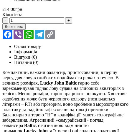
214.00грн.
Кількість:
-
+
До кошика
Facebook
Viber
WhatsApp
Telegram
Copy
Link
Огляд товару
Інформація
Відгуки (0)
Питання
(0)
Компактний, важкий балансир, пристосований, в першу
чергу, для лову в глибоких водоймах та річках з течією. В
великих розмірах,
Lucky
John
Baltic
гарно себе
зарекомендував підчас лову судака на глибоких акваторіях з
течією. Менші розміри, гарно працюють по окуню. Хвостове
оздоблення може бути червоного кольору (позначається
літерами –
RT
) або прозорим, воно зроблене з морозотривкого
пластику та надійно зафіксоване на тільці приманки.
Балансири з літерою “
H
” в кодифікації, мають голографічне
забарвлення. Агресивний «самурайський» погляд
балансира
Baltic
, є визначною відмінністю
приманок
Lucky
John
, а їх великі очі додають додаткової