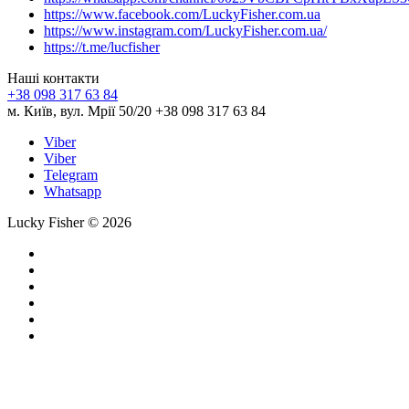
https://www.facebook.com/LuckyFisher.com.ua
https://www.instagram.com/LuckyFisher.com.ua/
https://t.me/lucfisher
Наші контакти
+38 098 317 63 84
м. Київ, вул. Мрії 50/20 +38 098 317 63 84
Viber
Viber
Telegram
Whatsapp
Lucky Fisher © 2026