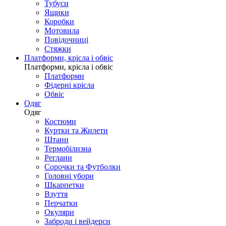
Тубуси
Ящики
Коробки
Мотовила
Повідочниці
Стяжки
Платформи, крісла і обвіс
Платформи, крісла і обвіс
Платформи
Фідерні крісла
Обвіс
Одяг
Одяг
Костюми
Куртки та Жилети
Штани
Термобілизна
Реглани
Сорочки та Футболки
Головні убори
Шкарпетки
Взуття
Перчатки
Окуляри
Заброди і вейдерси