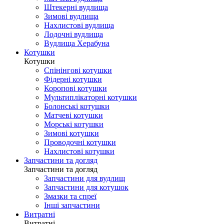
Штекерні вудлища
Зимові вудлища
Нахлистові вудлища
Лодочні вудлища
Вудлища Херабуна
Котушки
Котушки
Спінінгові котушки
Фідерні котушки
Коропові котушки
Мультиплікаторні котушки
Болонські котушки
Матчеві котушки
Морські котушки
Зимові котушки
Проводочні котушки
Нахлистові котушки
Запчастини та догляд
Запчастини та догляд
Запчастини для вудлищ
Запчастини для котушок
Змазки та спреї
Інші запчастини
Витратні
Витратні