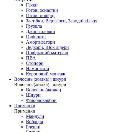
Гачки
Готові оснастки
Готові повідці
Застібки, Вертлюги, Заводні кільця
Грузила
Джиг-головки
Годівниці
Амортизатори
Ледкори, Шок лідери
Повідковий матеріал
ПВА
Стопори
Намистини
Короповий монтаж
Волосінь (жилка) і шнури
Волосінь (жилка) і шнури
Волосінь (жилка)
Шнури
Флюорокарбон
Приманки
Приманки
Мандули
Воблери
Блешні