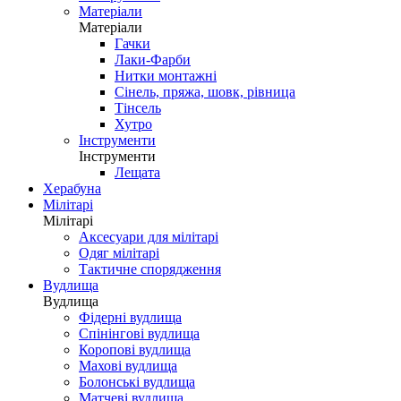
Матеріали
Матеріали
Гачки
Лаки-Фарби
Нитки монтажні
Сінель, пряжа, шовк, рівница
Тінсель
Хутро
Інструменти
Інструменти
Лещата
Херабуна
Мілітарі
Мілітарі
Аксесуари для мілітарі
Одяг мілітарі
Тактичне спорядження
Вудлища
Вудлища
Фідерні вудлища
Спінінгові вудлища
Коропові вудлища
Махові вудлища
Болонські вудлища
Матчеві вудлища