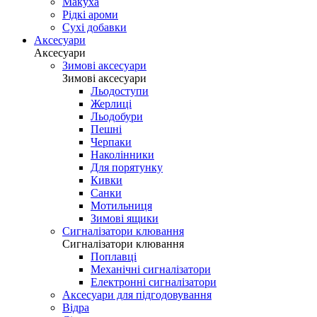
Макуха
Рідкі ароми
Сухі добавки
Аксесуари
Аксесуари
Зимові аксесуари
Зимові аксесуари
Льодоступи
Жерлиці
Льодобури
Пешні
Черпаки
Наколінники
Для порятунку
Кивки
Санки
Мотильниця
Зимові ящики
Сигналізатори клювання
Сигналізатори клювання
Поплавці
Механічні сигналізатори
Електронні сигналізатори
Аксесуари для підгодовування
Відра