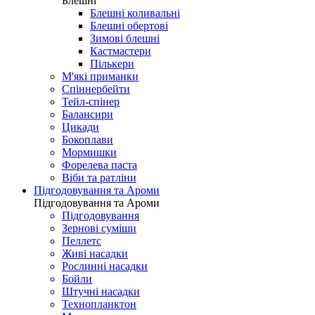
Блешні
Блешні коливальні
Блешні обертові
Зимові блешні
Кастмастери
Пількери
М'які приманки
Спіннербейти
Тейл-спінер
Балансири
Цикади
Бокоплави
Мормишки
Форелева паста
Віби та ратліни
Підгодовування та Ароми
Підгодовування та Ароми
Підгодовування
Зернові суміши
Пеллетс
Живі насадки
Рослинні насадки
Бойли
Штучні насадки
Технопланктон