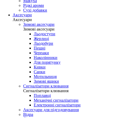
Макуха
Рідкі ароми
Сухі добавки
Аксесуари
Аксесуари
Зимові аксесуари
Зимові аксесуари
Льодоступи
Жерлиці
Льодобури
Пешні
Черпаки
Наколінники
Для порятунку
Кивки
Санки
Мотильниця
Зимові ящики
Сигналізатори клювання
Сигналізатори клювання
Поплавці
Механічні сигналізатори
Електронні сигналізатори
Аксесуари для підгодовування
Відра