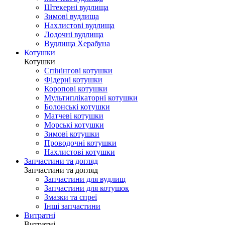
Штекерні вудлища
Зимові вудлища
Нахлистові вудлища
Лодочні вудлища
Вудлища Херабуна
Котушки
Котушки
Спінінгові котушки
Фідерні котушки
Коропові котушки
Мультиплікаторні котушки
Болонські котушки
Матчеві котушки
Морські котушки
Зимові котушки
Проводочні котушки
Нахлистові котушки
Запчастини та догляд
Запчастини та догляд
Запчастини для вудлищ
Запчастини для котушок
Змазки та спреї
Інші запчастини
Витратні
Витратні