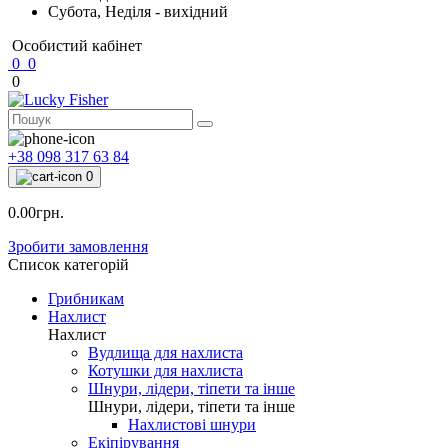
Субота, Неділя - вихідний
Особистий кабінет
0
0
0
+38 098 317 63 84
0
0.00грн.
Зробити замовлення
Список категорій
Грибникам
Нахлист
Нахлист
Вудлища для нахлиста
Котушки для нахлиста
Шнури, лідери, тіпети та інше
Шнури, лідери, тіпети та інше
Нахлистові шнури
Екіпірування