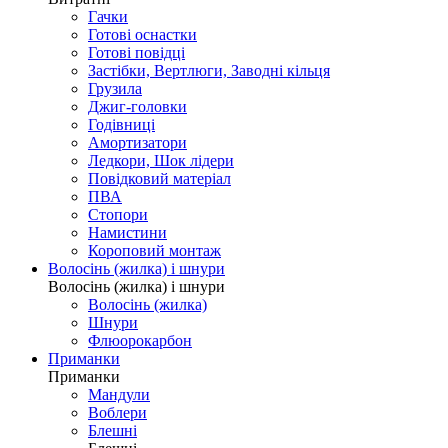
Гачки
Готові оснастки
Готові повідці
Застібки, Вертлюги, Заводні кільця
Грузила
Джиг-головки
Годівниці
Амортизатори
Ледкори, Шок лідери
Повідковий матеріал
ПВА
Стопори
Намистини
Короповий монтаж
Волосінь (жилка) і шнури
Волосінь (жилка) і шнури
Волосінь (жилка)
Шнури
Флюорокарбон
Приманки
Приманки
Мандули
Воблери
Блешні