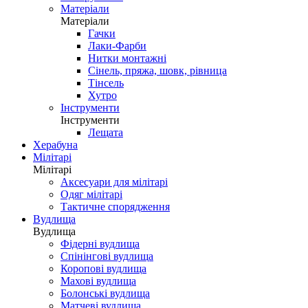
Матеріали
Матеріали
Гачки
Лаки-Фарби
Нитки монтажні
Сінель, пряжа, шовк, рівница
Тінсель
Хутро
Інструменти
Інструменти
Лещата
Херабуна
Мілітарі
Мілітарі
Аксесуари для мілітарі
Одяг мілітарі
Тактичне спорядження
Вудлища
Вудлища
Фідерні вудлища
Спінінгові вудлища
Коропові вудлища
Махові вудлища
Болонські вудлища
Матчеві вудлища