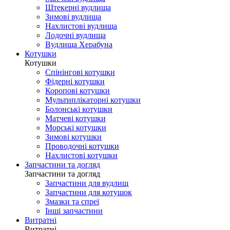
Штекерні вудлища
Зимові вудлища
Нахлистові вудлища
Лодочні вудлища
Вудлища Херабуна
Котушки
Котушки
Спінінгові котушки
Фідерні котушки
Коропові котушки
Мультиплікаторні котушки
Болонські котушки
Матчеві котушки
Морські котушки
Зимові котушки
Проводочні котушки
Нахлистові котушки
Запчастини та догляд
Запчастини та догляд
Запчастини для вудлищ
Запчастини для котушок
Змазки та спреї
Інші запчастини
Витратні
Витратні