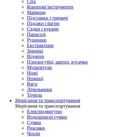
Сіта
Коропові інструменти
Маркери
Підставки і тримачі
Підсаки і багри
Садки і кукани
Парасолі
Рушники
Екстрактори
Зевникі
Відчепи
Плоскогубці, щипці, кусачки
Мультитули
Ножі
Ножиці
Ваги
Лічильники
Точила
Зберігання та транспортування
Зберігання та транспортування
Електродвигуни
Водозахисні сумки
Сумки
Рюкзаки
Чохли