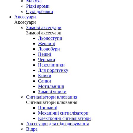
Макуха
Рідкі ароми
Сухі добавки
Аксесуари
Аксесуари
Зимові аксесуари
Зимові аксесуари
Льодоступи
Жерлиці
Льодобури
Пешні
Черпаки
Наколінники
Для порятунку
Кивки
Санки
Мотильниця
Зимові ящики
Сигналізатори клювання
Сигналізатори клювання
Поплавці
Механічні сигналізатори
Електронні сигналізатори
Аксесуари для підгодовування
Відра