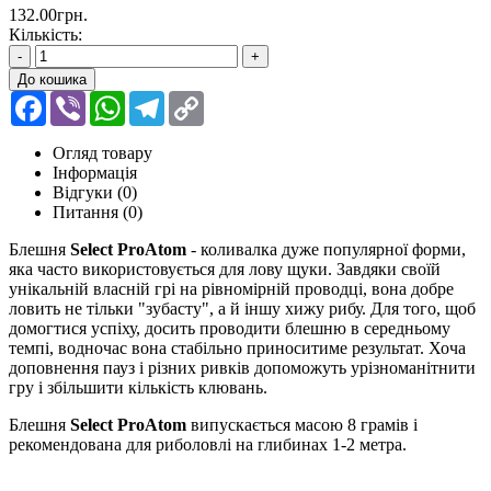
132.00грн.
Кількість:
-
+
До кошика
Facebook
Viber
WhatsApp
Telegram
Copy
Link
Огляд товару
Інформація
Відгуки (0)
Питання
(0)
Блешня
Select ProAtom
- коливалка дуже популярної форми,
яка часто використовується для лову щуки. Завдяки своїй
унікальній власній грі на рівномірній проводці, вона добре
ловить не тільки "зубасту", а й іншу хижу рибу. Для того, щоб
домогтися успіху, досить проводити блешню в середньому
темпі, водночас вона стабільно приноситиме результат. Хоча
доповнення пауз і різних ривків допоможуть урізноманітнити
гру і збільшити кількість клювань.
Блешня
Select ProAtom
випускається масою 8 грамів і
рекомендована для риболовлі на глибинах 1-2 метра.