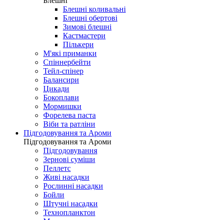
Блешні
Блешні коливальні
Блешні обертові
Зимові блешні
Кастмастери
Пількери
М'які приманки
Спіннербейти
Тейл-спінер
Балансири
Цикади
Бокоплави
Мормишки
Форелева паста
Віби та ратліни
Підгодовування та Ароми
Підгодовування та Ароми
Підгодовування
Зернові суміши
Пеллетс
Живі насадки
Рослинні насадки
Бойли
Штучні насадки
Технопланктон