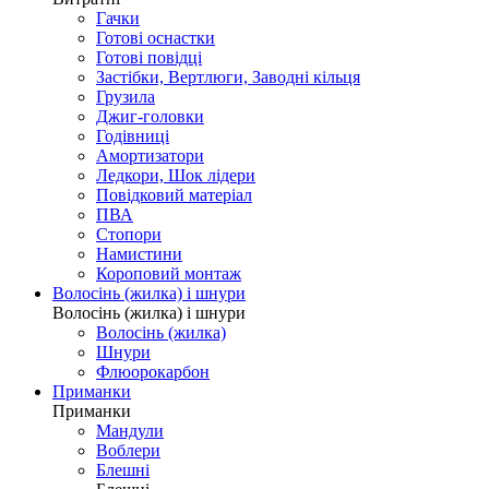
Гачки
Готові оснастки
Готові повідці
Застібки, Вертлюги, Заводні кільця
Грузила
Джиг-головки
Годівниці
Амортизатори
Ледкори, Шок лідери
Повідковий матеріал
ПВА
Стопори
Намистини
Короповий монтаж
Волосінь (жилка) і шнури
Волосінь (жилка) і шнури
Волосінь (жилка)
Шнури
Флюорокарбон
Приманки
Приманки
Мандули
Воблери
Блешні