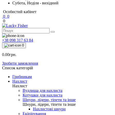
Субота, Неділя - вихідний
Особистий кабінет
0
0
0
+38 098 317 63 84
0
0.00грн.
Зробити замовлення
Список категорій
Грибникам
Нахлист
Нахлист
Вудлища для нахлиста
Котушки для нахлиста
Шнури, лідери, тіпети та інше
Шнури, лідери, тіпети та інше
Нахлистові шнури
Екіпірування