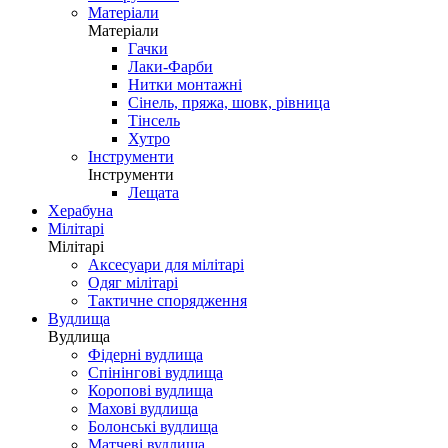
Матеріали
Матеріали
Гачки
Лаки-Фарби
Нитки монтажні
Сінель, пряжа, шовк, рівница
Тінсель
Хутро
Інструменти
Інструменти
Лещата
Херабуна
Мілітарі
Мілітарі
Аксесуари для мілітарі
Одяг мілітарі
Тактичне спорядження
Вудлища
Вудлища
Фідерні вудлища
Спінінгові вудлища
Коропові вудлища
Махові вудлища
Болонські вудлища
Матчеві вудлища