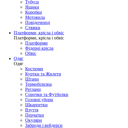
Тубуси
Ящики
Коробки
Мотовила
Повідочниці
Стяжки
Платформи, крісла і обвіс
Платформи, крісла і обвіс
Платформи
Фідерні крісла
Обвіс
Одяг
Одяг
Костюми
Куртки та Жилети
Штани
Термобілизна
Реглани
Сорочки та Футболки
Головні убори
Шкарпетки
Взуття
Перчатки
Окуляри
Заброди і вейдерси