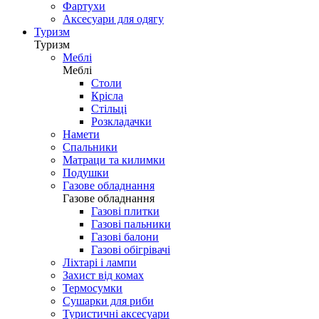
Фартухи
Аксесуари для одягу
Туризм
Туризм
Меблі
Меблі
Столи
Крісла
Стільці
Розкладачки
Намети
Спальники
Матраци та килимки
Подушки
Газове обладнання
Газове обладнання
Газові плитки
Газові пальники
Газові балони
Газові обігрівачі
Ліхтарі і лампи
Захист від комах
Термосумки
Сушарки для риби
Туристичні аксесуари