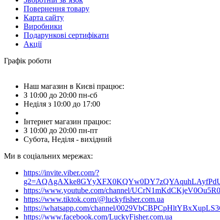
Повернення товару
Карта сайту
Виробники
Подарункові сертифікати
Акції
Графік роботи
Наш магазин в Києві працює:
З 10:00 до 20:00 пн-сб
Неділя з 10:00 до 17:00
Інтернет магазин працює:
З 10:00 до 20:00 пн-пт
Субота, Неділя - вихідний
Ми в соціальних мережах:
https://invite.viber.com/?
g2=AQAgAXke8GYyXFX0KQYw0DY7zQYAquhLAyfPdU3
https://www.youtube.com/channel/UCrN1mKdCKjeV0Ou5R
https://www.tiktok.com/@luckyfisher.com.ua
https://whatsapp.com/channel/0029VbCBPCpHltYBxXupLS
https://www.facebook.com/LuckyFisher.com.ua