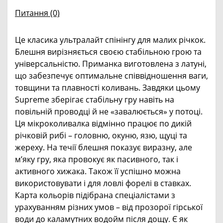
Питання
(0)
Це класика ультралайт спінінгу для малих річкок.
Блешня вирізняється своєю стабільною грою та
універсальністю. Приманка виготовлена з латуні,
що забезпечує оптимальне співвідношення ваги,
товщини та плавності коливань. Завдяки цьому
Supreme зберігає стабільну гру навіть на
повільній проводці й не «завалюється» у потоці.
Ця мікроколивалка відмінно працює по дикій
річковій рибі – головню, окуню, язю, щуці та
жереху. На течії блешня показує виразну, але
м’яку гру, яка провокує як пасивного, так і
активного хижака. Також її успішно можна
використовувати і для ловлі форелі в ставках.
Карта кольорів підібрана спеціалістами з
урахуванням різних умов – від прозорої гірської
води до каламутних водойм після дощу. Є як