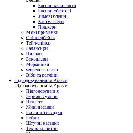
Блешні
Блешні коливальні
Блешні обертові
Зимові блешні
Кастмастери
Пількери
М'які приманки
Спіннербейти
Тейл-спінер
Балансири
Цикади
Бокоплави
Мормишки
Форелева паста
Віби та ратліни
Підгодовування та Ароми
Підгодовування та Ароми
Підгодовування
Зернові суміши
Пеллетс
Живі насадки
Рослинні насадки
Бойли
Штучні насадки
Технопланктон