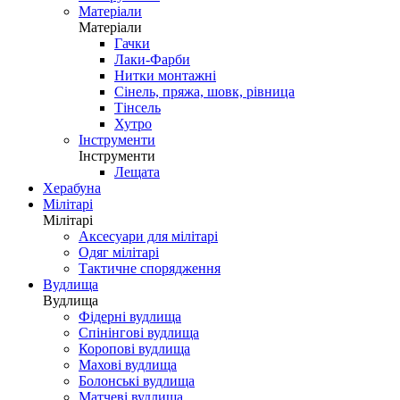
Матеріали
Матеріали
Гачки
Лаки-Фарби
Нитки монтажні
Сінель, пряжа, шовк, рівница
Тінсель
Хутро
Інструменти
Інструменти
Лещата
Херабуна
Мілітарі
Мілітарі
Аксесуари для мілітарі
Одяг мілітарі
Тактичне спорядження
Вудлища
Вудлища
Фідерні вудлища
Спінінгові вудлища
Коропові вудлища
Махові вудлища
Болонські вудлища
Матчеві вудлища