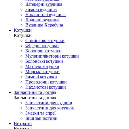
Штекерні вудлища
Зимові вудлища
Нахлистові вудлища
Лодочні вудлища
Вудлища Херабуна
Котушки
Котушки
Спінінгові котушки
Фідерні котушки
Коропові котушки
Мультиплікаторні котушки
Болонські котушки
Матчеві котушки
Морські котушки
Зимові котушки
Проводочні котушки
Нахлистові котушки
Запчастини та догляд
Запчастини та догляд
Запчастини для вудлищ
Запчастини для котушок
Змазки та спреї
Інші запчастини
Витратні
Витратні