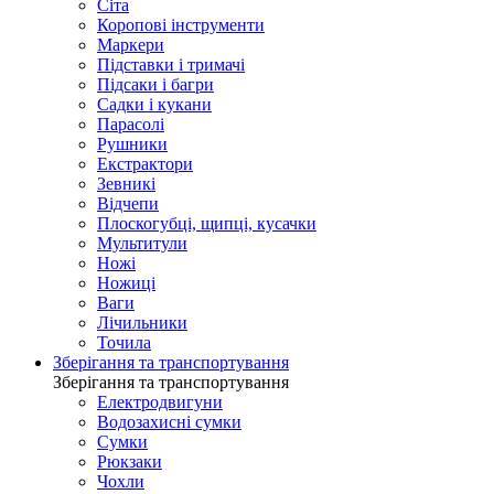
Сіта
Коропові інструменти
Маркери
Підставки і тримачі
Підсаки і багри
Садки і кукани
Парасолі
Рушники
Екстрактори
Зевникі
Відчепи
Плоскогубці, щипці, кусачки
Мультитули
Ножі
Ножиці
Ваги
Лічильники
Точила
Зберігання та транспортування
Зберігання та транспортування
Електродвигуни
Водозахисні сумки
Сумки
Рюкзаки
Чохли