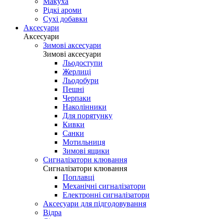
Макуха
Рідкі ароми
Сухі добавки
Аксесуари
Аксесуари
Зимові аксесуари
Зимові аксесуари
Льодоступи
Жерлиці
Льодобури
Пешні
Черпаки
Наколінники
Для порятунку
Кивки
Санки
Мотильниця
Зимові ящики
Сигналізатори клювання
Сигналізатори клювання
Поплавці
Механічні сигналізатори
Електронні сигналізатори
Аксесуари для підгодовування
Відра