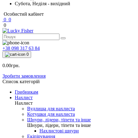
Субота, Неділя - вихідний
Особистий кабінет
0
0
0
+38 098 317 63 84
0
0.00грн.
Зробити замовлення
Список категорій
Грибникам
Нахлист
Нахлист
Вудлища для нахлиста
Котушки для нахлиста
Шнури, лідери, тіпети та інше
Шнури, лідери, тіпети та інше
Нахлистові шнури
Екіпірування