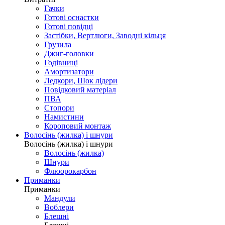
Гачки
Готові оснастки
Готові повідці
Застібки, Вертлюги, Заводні кільця
Грузила
Джиг-головки
Годівниці
Амортизатори
Ледкори, Шок лідери
Повідковий матеріал
ПВА
Стопори
Намистини
Короповий монтаж
Волосінь (жилка) і шнури
Волосінь (жилка) і шнури
Волосінь (жилка)
Шнури
Флюорокарбон
Приманки
Приманки
Мандули
Воблери
Блешні