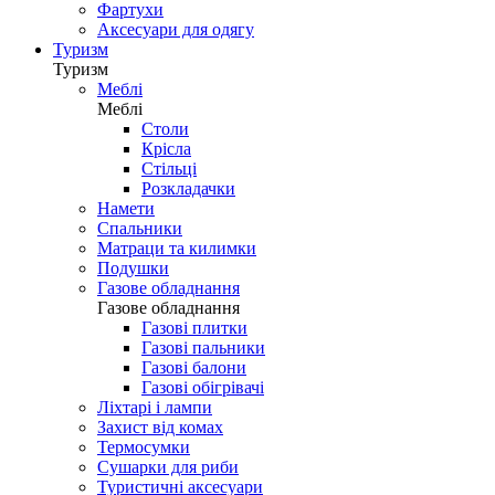
Фартухи
Аксесуари для одягу
Туризм
Туризм
Меблі
Меблі
Столи
Крісла
Стільці
Розкладачки
Намети
Спальники
Матраци та килимки
Подушки
Газове обладнання
Газове обладнання
Газові плитки
Газові пальники
Газові балони
Газові обігрівачі
Ліхтарі і лампи
Захист від комах
Термосумки
Сушарки для риби
Туристичні аксесуари