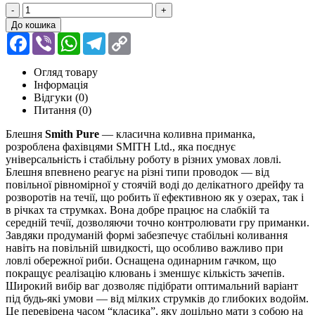
-
+
До кошика
Facebook
Viber
WhatsApp
Telegram
Copy
Link
Огляд товару
Інформація
Відгуки (0)
Питання
(0)
Блешня
Smith Pure
— класична коливна приманка,
розроблена фахівцями SMITH Ltd., яка поєднує
універсальність і стабільну роботу в різних умовах ловлі.
Блешня впевнено реагує на різні типи проводок — від
повільної рівномірної у стоячій воді до делікатного дрейфу та
розворотів на течії, що робить її ефективною як у озерах, так і
в річках та струмках. Вона добре працює на слабкій та
середній течії, дозволяючи точно контролювати гру приманки.
Завдяки продуманій формі забезпечує стабільні коливання
навіть на повільній швидкості, що особливо важливо при
ловлі обережної риби. Оснащена одинарним гачком, що
покращує реалізацію клювань і зменшує кількість зачепів.
Широкий вибір ваг дозволяє підібрати оптимальний варіант
під будь-які умови — від мілких струмків до глибоких водойм.
Це перевірена часом “класика”, яку доцільно мати з собою на