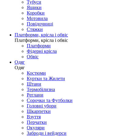
Тубуси
Ящики
Коробки
Мотовила
Повідочниці
Стяжки
Платформи, крісла і обвіс
Платформи, крісла і обвіс
Платформи
Фідерні крісла
Обвіс
Одяг
Одяг
Костюми
Куртки та Жилети
Штани
Термобілизна
Реглани
Сорочки та Футболки
Головні убори
Шкарпетки
Взуття
Перчатки
Окуляри
Заброди і вейдерси