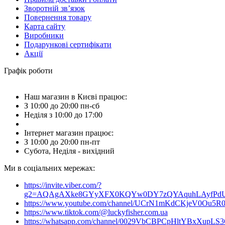
Зворотній зв’язок
Повернення товару
Карта сайту
Виробники
Подарункові сертифікати
Акції
Графік роботи
Наш магазин в Києві працює:
З 10:00 до 20:00 пн-сб
Неділя з 10:00 до 17:00
Інтернет магазин працює:
З 10:00 до 20:00 пн-пт
Субота, Неділя - вихідний
Ми в соціальних мережах:
https://invite.viber.com/?
g2=AQAgAXke8GYyXFX0KQYw0DY7zQYAquhLAyfPdU3
https://www.youtube.com/channel/UCrN1mKdCKjeV0Ou5R
https://www.tiktok.com/@luckyfisher.com.ua
https://whatsapp.com/channel/0029VbCBPCpHltYBxXupLS