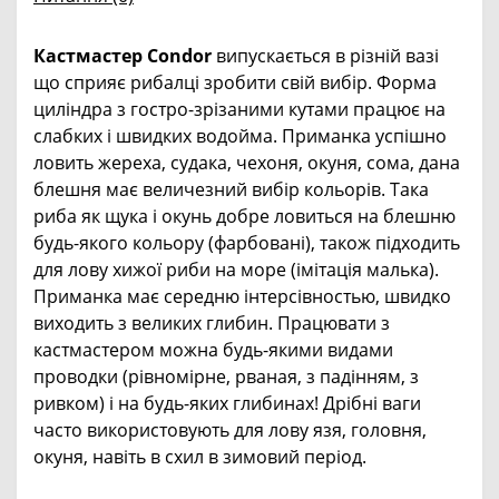
Кастмастер Condor
випускається в різній вазі
що сприяє рибалці зробити свій вибір. Форма
циліндра з гостро-зрізаними кутами працює на
слабких і швидких водойма. Приманка успішно
ловить жереха, судака, чехоня, окуня, сома, дана
блешня має величезний вибір кольорів. Така
риба як щука і окунь добре ловиться на блешню
будь-якого кольору (фарбовані), також підходить
для лову хижої риби на море (імітація малька).
Приманка має середню інтерсівностью, швидко
виходить з великих глибин. Працювати з
кастмастером можна будь-якими видами
проводки (рівномірне, рваная, з падінням, з
ривком) і на будь-яких глибинах! Дрібні ваги
часто використовують для лову язя, головня,
окуня, навіть в схил в зимовий період.