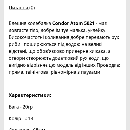
Питання
(0)
Блешня колебалка
Condor Atom 5021
- має
довгасте тіло, добре імітує малька, уклейку.
Високочастотні коливання добре передають рух
риби і поширюються під водою на великі
відстані, що обов'язково приверне хижака, а
отвори створюють додатковий рух води, що
вигідно відрізняє цю модель від інших Проводка:
пряма, твічінгова, рівномірна з паузами
Характеристики:
Вага - 20гр
Колір - #18
Довжина - 68мм