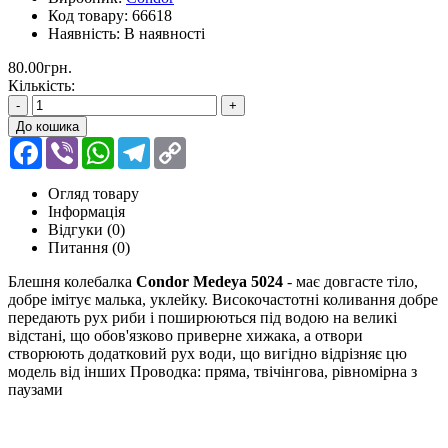
Код товару:
66618
Наявність:
В наявності
80.00грн.
Кількість:
-
+
До кошика
Facebook
Viber
WhatsApp
Telegram
Copy
Link
Огляд товару
Інформація
Відгуки (0)
Питання
(0)
Блешня колебалка
Condor Medeya 5024
- має довгасте тіло,
добре імітує малька, уклейку. Високочастотні коливання добре
передають рух риби і поширюються під водою на великі
відстані, що обов'язково приверне хижака, а отвори
створюють додатковий рух води, що вигідно відрізняє цю
модель від інших Проводка: пряма, твічінгова, рівномірна з
паузами