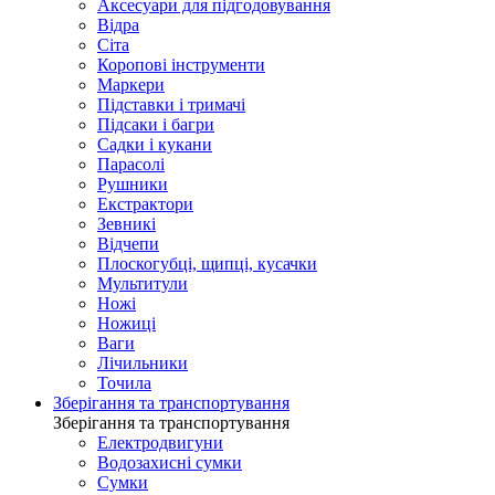
Аксесуари для підгодовування
Відра
Сіта
Коропові інструменти
Маркери
Підставки і тримачі
Підсаки і багри
Садки і кукани
Парасолі
Рушники
Екстрактори
Зевникі
Відчепи
Плоскогубці, щипці, кусачки
Мультитули
Ножі
Ножиці
Ваги
Лічильники
Точила
Зберігання та транспортування
Зберігання та транспортування
Електродвигуни
Водозахисні сумки
Сумки