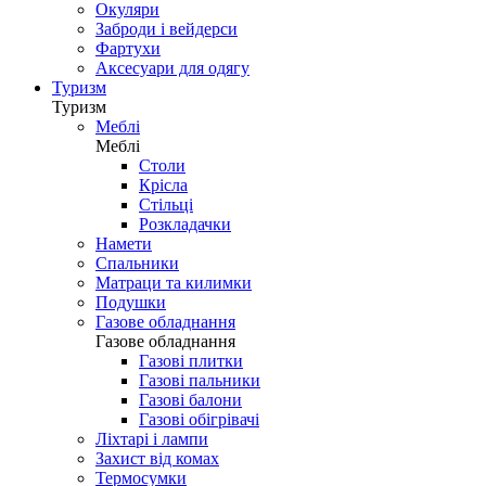
Окуляри
Заброди і вейдерси
Фартухи
Аксесуари для одягу
Туризм
Туризм
Меблі
Меблі
Столи
Крісла
Стільці
Розкладачки
Намети
Спальники
Матраци та килимки
Подушки
Газове обладнання
Газове обладнання
Газові плитки
Газові пальники
Газові балони
Газові обігрівачі
Ліхтарі і лампи
Захист від комах
Термосумки