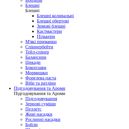
Воблери
Блешні
Блешні
Блешні коливальні
Блешні обертові
Зимові блешні
Кастмастери
Пількери
М'які приманки
Спіннербейти
Тейл-спінер
Балансири
Цикади
Бокоплави
Мормишки
Форелева паста
Віби та ратліни
Підгодовування та Ароми
Підгодовування та Ароми
Підгодовування
Зернові суміши
Пеллетс
Живі насадки
Рослинні насадки
Бойли