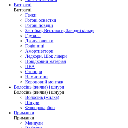
Витратні
Витратні
Гачки
Готові оснастки
Готові повідці
Застібки, Вертлюги, Заводні кільця
Грузила
Джиг-головки
Годівниці
Амортизатори
Ледкори, Шок лідери
Повідковий матеріал
ПВА
Стопори
Намистини
Короповий монтаж
Волосінь (жилка) і шнури
Волосінь (жилка) і шнури
Волосінь (жилка)
Шнури
Флюорокарбон
Приманки
Приманки
Мандули