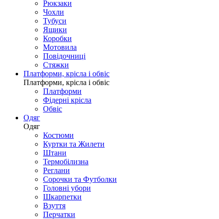
Рюкзаки
Чохли
Тубуси
Ящики
Коробки
Мотовила
Повідочниці
Стяжки
Платформи, крісла і обвіс
Платформи, крісла і обвіс
Платформи
Фідерні крісла
Обвіс
Одяг
Одяг
Костюми
Куртки та Жилети
Штани
Термобілизна
Реглани
Сорочки та Футболки
Головні убори
Шкарпетки
Взуття
Перчатки