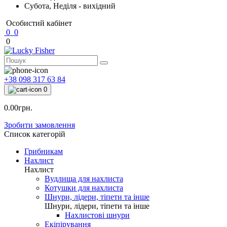
Субота, Неділя - вихідний
Особистий кабінет
0
0
0
+38 098 317 63 84
0
0.00грн.
Зробити замовлення
Список категорій
Грибникам
Нахлист
Нахлист
Вудлища для нахлиста
Котушки для нахлиста
Шнури, лідери, тіпети та інше
Шнури, лідери, тіпети та інше
Нахлистові шнури
Екіпірування