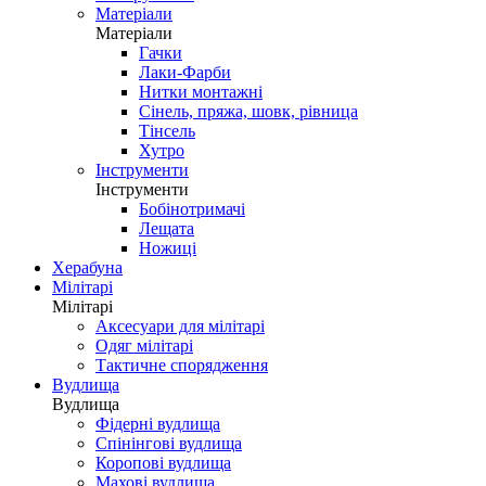
Матеріали
Матеріали
Гачки
Лаки-Фарби
Нитки монтажні
Сінель, пряжа, шовк, рівница
Тінсель
Хутро
Інструменти
Інструменти
Бобінотримачі
Лещата
Ножиці
Херабуна
Мілітарі
Мілітарі
Аксесуари для мілітарі
Одяг мілітарі
Тактичне спорядження
Вудлища
Вудлища
Фідерні вудлища
Спінінгові вудлища
Коропові вудлища
Махові вудлища