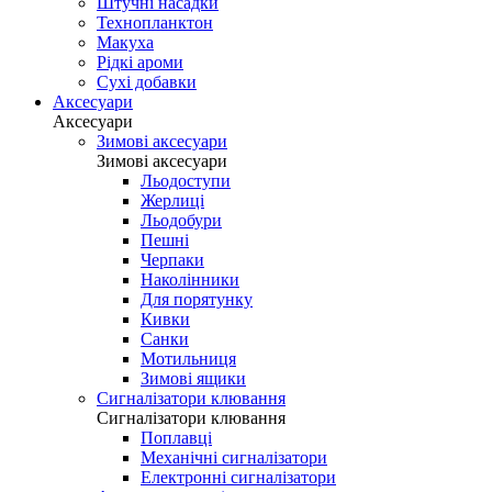
Штучні насадки
Технопланктон
Макуха
Рідкі ароми
Сухі добавки
Аксесуари
Аксесуари
Зимові аксесуари
Зимові аксесуари
Льодоступи
Жерлиці
Льодобури
Пешні
Черпаки
Наколінники
Для порятунку
Кивки
Санки
Мотильниця
Зимові ящики
Сигналізатори клювання
Сигналізатори клювання
Поплавці
Механічні сигналізатори
Електронні сигналізатори