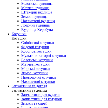
Болонські вудлища
Матчеві вудлища
Штекерні вудлища
Зимові вудлища
Нахлистові вудлища
Лодочні вудлища
Вудлища Херабуна
Котушки
Котушки
Спінінгові котушки
Фідерні котушки
Коропові котушки
Мультиплікаторні котушки
Болонські котушки
Матчеві котушки
Морські котушки
Зимові котушки
Проводочні котушки
Нахлистові котушки
Запчастини та догляд
Запчастини та догляд
Запчастини для вудлищ
Запчастини для котушок
Змазки та спреї
Інші запчастини