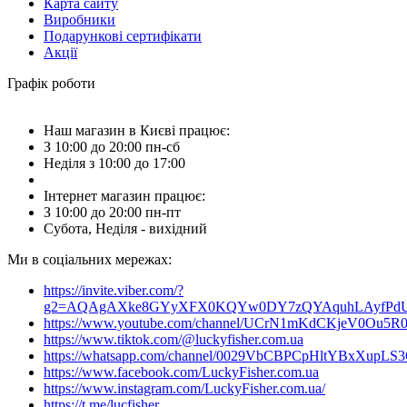
Карта сайту
Виробники
Подарункові сертифікати
Акції
Графік роботи
Наш магазин в Києві працює:
З 10:00 до 20:00 пн-сб
Неділя з 10:00 до 17:00
Інтернет магазин працює:
З 10:00 до 20:00 пн-пт
Субота, Неділя - вихідний
Ми в соціальних мережах:
https://invite.viber.com/?
g2=AQAgAXke8GYyXFX0KQYw0DY7zQYAquhLAyfPdU3
https://www.youtube.com/channel/UCrN1mKdCKjeV0Ou5R
https://www.tiktok.com/@luckyfisher.com.ua
https://whatsapp.com/channel/0029VbCBPCpHltYBxXupLS
https://www.facebook.com/LuckyFisher.com.ua
https://www.instagram.com/LuckyFisher.com.ua/
https://t.me/lucfisher