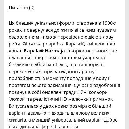
Питання
(0)
Ця блешня унікальної форми, створена в 1990-х
роках, повернулася до життя зі свіжим чудовим
оздобленням і тією ж перевіреною дією з лову
риби. Фірмова розробка Rapala®, зміщене тіло
лопаті
Rapala® Harmaja
створює нерівномірне
плавання з широким хвостовим ударом та
безліччю відблисків. Її дію, що нишпорить і
перекочується, при закиданні гарантує
привабливість з моменту попадання у воду і
протягом всього закидання. Сучасне оздоблення
поєднує в собі оновлені традиційні кольори
"ложок" та реалістичні HD малюнки приманок.
Випускається у двох нових розмірах: більший
варіант ідеально підходить для лову великих
хижаків, а менший універсальний варіант добре
підходить для форелі та лосося.