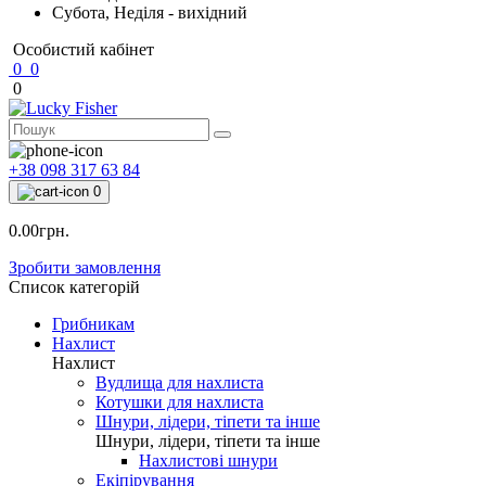
Субота, Неділя - вихідний
Особистий кабінет
0
0
0
+38 098 317 63 84
0
0.00грн.
Зробити замовлення
Список категорій
Грибникам
Нахлист
Нахлист
Вудлища для нахлиста
Котушки для нахлиста
Шнури, лідери, тіпети та інше
Шнури, лідери, тіпети та інше
Нахлистові шнури
Екіпірування