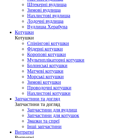
Штекерні вудлища
Зимові вудлища
Нахлистові вудлища
Лодочні вудлища
Вудлища Херабуна
Котушки
Котушки
Спінінгові котушки
Фідерні котушки
Коропові котушки
Мультиплікаторні котушки
Болонські котушки
Матчеві котушки
Морські котушки
Зимові котушки
Проводочні котушки
Нахлистові котушки
Запчастини та догляд
Запчастини та догляд
Запчастини для вудлищ
Запчастини для котушок
Змазки та спреї
Інші запчастини
Витратні
Витратні