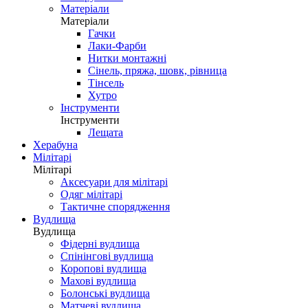
Матеріали
Матеріали
Гачки
Лаки-Фарби
Нитки монтажні
Сінель, пряжа, шовк, рівница
Тінсель
Хутро
Інструменти
Інструменти
Лещата
Херабуна
Мілітарі
Мілітарі
Аксесуари для мілітарі
Одяг мілітарі
Тактичне спорядження
Вудлища
Вудлища
Фідерні вудлища
Спінінгові вудлища
Коропові вудлища
Махові вудлища
Болонські вудлища
Матчеві вудлища