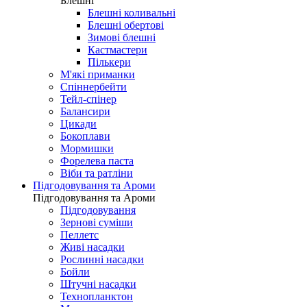
Блешні
Блешні коливальні
Блешні обертові
Зимові блешні
Кастмастери
Пількери
М'які приманки
Спіннербейти
Тейл-спінер
Балансири
Цикади
Бокоплави
Мормишки
Форелева паста
Віби та ратліни
Підгодовування та Ароми
Підгодовування та Ароми
Підгодовування
Зернові суміши
Пеллетс
Живі насадки
Рослинні насадки
Бойли
Штучні насадки
Технопланктон