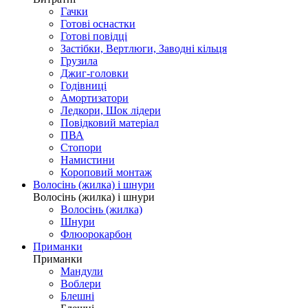
Гачки
Готові оснастки
Готові повідці
Застібки, Вертлюги, Заводні кільця
Грузила
Джиг-головки
Годівниці
Амортизатори
Ледкори, Шок лідери
Повідковий матеріал
ПВА
Стопори
Намистини
Короповий монтаж
Волосінь (жилка) і шнури
Волосінь (жилка) і шнури
Волосінь (жилка)
Шнури
Флюорокарбон
Приманки
Приманки
Мандули
Воблери
Блешні