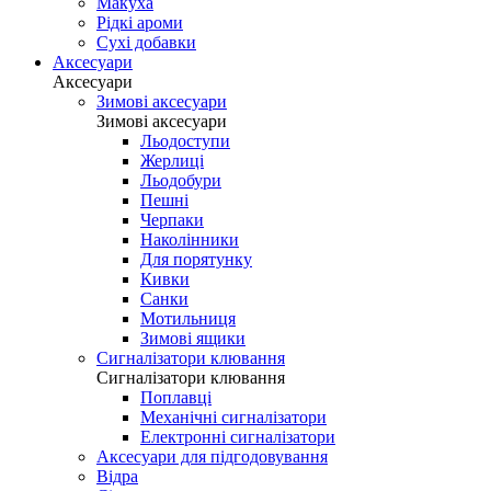
Макуха
Рідкі ароми
Сухі добавки
Аксесуари
Аксесуари
Зимові аксесуари
Зимові аксесуари
Льодоступи
Жерлиці
Льодобури
Пешні
Черпаки
Наколінники
Для порятунку
Кивки
Санки
Мотильниця
Зимові ящики
Сигналізатори клювання
Сигналізатори клювання
Поплавці
Механічні сигналізатори
Електронні сигналізатори
Аксесуари для підгодовування
Відра