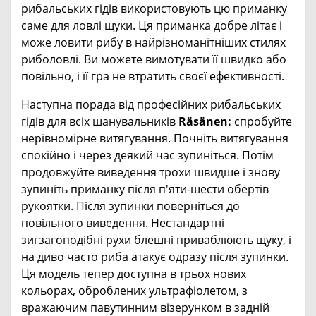
рибальських гідів використовують цю приманку
саме для ловлі щуки. Ця приманка добре літає і
може ловити рибу в найрізноманітніших стилях
риболовлі. Ви можете вимотувати її швидко або
повільно, і її гра не втратить своєї ефективності.
Наступна порада від професійних рибальських
гідів для всіх шанувальників
Räsänen:
спробуйте
нерівномірне витягування. Почніть витягування
спокійно і через деякий час зупиніться. Потім
продовжуйте виведення трохи швидше і знову
зупиніть приманку після п'яти-шести обертів
рукоятки. Після зупинки поверніться до
повільного виведення. Нестандартні
зигзагоподібні рухи блешні приваблюють щуку, і
на диво часто риба атакує одразу після зупинки.
Ця модель тепер доступна в трьох нових
кольорах, оброблених ультрафіолетом, з
вражаючим павутинним візерунком в задній