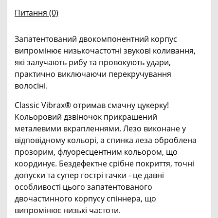
Питання
(0)
Запатентований двокомпонентний корпус
випромінює низькочастотні звукові коливання,
які залучають рибу та провокують удари,
практично виключаючи перекручування
волосіні.
Classic Vibrax® отримав смачну цукерку!
Кольоровий дзвіночок прикрашений
металевими вкрапленнями. Лезо виконане у
відповідному кольорі, а спинка леза оброблена
прозорим, флуоресцентним кольором, що
координує. Бездефектне срібне покриття, точні
допуски та супер гострі гачки - це давні
особливості цього запатентованого
двочастинного корпусу спіннера, що
випромінює низькі частоти.