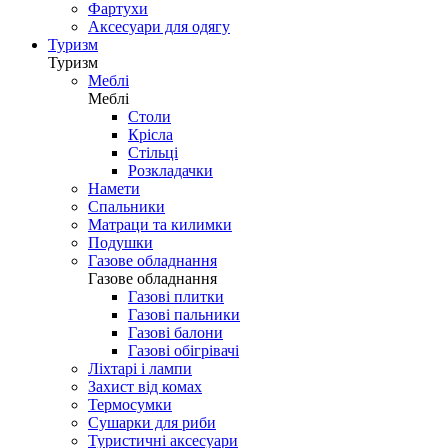
Фартухи
Аксесуари для одягу
Туризм
Туризм
Меблі
Меблі
Столи
Крісла
Стільці
Розкладачки
Намети
Спальники
Матраци та килимки
Подушки
Газове обладнання
Газове обладнання
Газові плитки
Газові пальники
Газові балони
Газові обігрівачі
Ліхтарі і лампи
Захист від комах
Термосумки
Сушарки для риби
Туристичні аксесуари