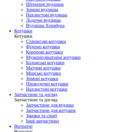
Штекерні вудлища
Зимові вудлища
Нахлистові вудлища
Лодочні вудлища
Вудлища Херабуна
Котушки
Котушки
Спінінгові котушки
Фідерні котушки
Коропові котушки
Мультиплікаторні котушки
Болонські котушки
Матчеві котушки
Морські котушки
Зимові котушки
Проводочні котушки
Нахлистові котушки
Запчастини та догляд
Запчастини та догляд
Запчастини для вудлищ
Запчастини для котушок
Змазки та спреї
Інші запчастини
Витратні
Витратні