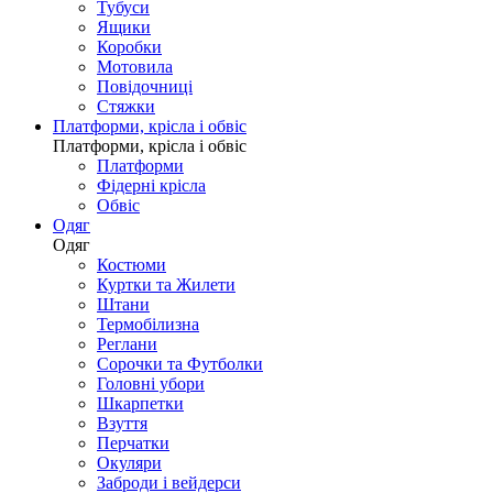
Тубуси
Ящики
Коробки
Мотовила
Повідочниці
Стяжки
Платформи, крісла і обвіс
Платформи, крісла і обвіс
Платформи
Фідерні крісла
Обвіс
Одяг
Одяг
Костюми
Куртки та Жилети
Штани
Термобілизна
Реглани
Сорочки та Футболки
Головні убори
Шкарпетки
Взуття
Перчатки
Окуляри
Заброди і вейдерси