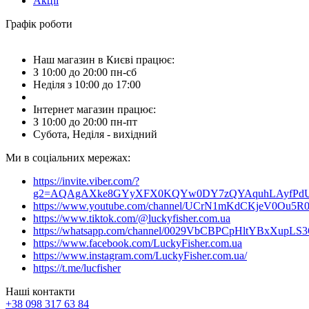
Акції
Графік роботи
Наш магазин в Києві працює:
З 10:00 до 20:00 пн-сб
Неділя з 10:00 до 17:00
Інтернет магазин працює:
З 10:00 до 20:00 пн-пт
Субота, Неділя - вихідний
Ми в соціальних мережах:
https://invite.viber.com/?
g2=AQAgAXke8GYyXFX0KQYw0DY7zQYAquhLAyfPdU3
https://www.youtube.com/channel/UCrN1mKdCKjeV0Ou5R
https://www.tiktok.com/@luckyfisher.com.ua
https://whatsapp.com/channel/0029VbCBPCpHltYBxXupLS
https://www.facebook.com/LuckyFisher.com.ua
https://www.instagram.com/LuckyFisher.com.ua/
https://t.me/lucfisher
Наші контакти
+38 098 317 63 84