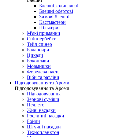
Блешні
Блешні коливальні
Блешні обертові
Зимові блешні
Кастмастери
Пількери
М'які приманки
Спіннербейти
Тейл-спінер
Балансири
Цикади
Бокоплави
Мормишки
Форелева паста
Віби та ратліни
Підгодовування та Ароми
Підгодовування та Ароми
Підгодовування
Зернові суміши
Пеллетс
Живі насадки
Рослинні насадки
Бойли
Штучні насадки
Технопланктон