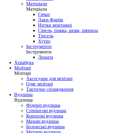
Матеріали
Матеріали
Гачки
Лаки-Фарби
Нитки монтажні
Сінель, пряжа, шовк, рівница
Тінсель
Хутро
Інструменти
Інструменти
Лещата
Херабуна
Мілітарі
Мілітарі
Аксесуари для мілітарі
Одяг мілітарі
Тактичне спорядження
Вудлища
Вудлища
Фідерні вудлища
Спінінгові вудлища
Коропові вудлища
Махові вудлища
Болонські вудлища
Матчеві вудлища