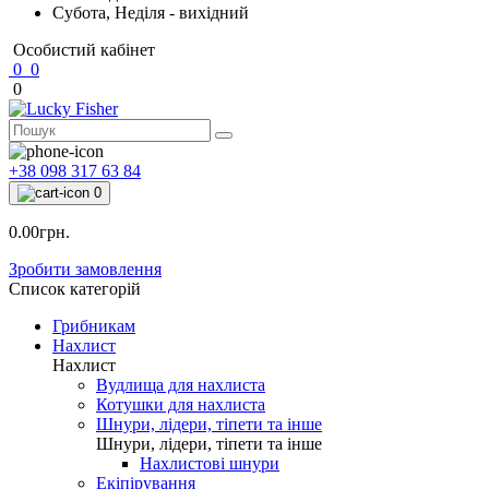
Субота, Неділя - вихідний
Особистий кабінет
0
0
0
+38 098 317 63 84
0
0.00грн.
Зробити замовлення
Список категорій
Грибникам
Нахлист
Нахлист
Вудлища для нахлиста
Котушки для нахлиста
Шнури, лідери, тіпети та інше
Шнури, лідери, тіпети та інше
Нахлистові шнури
Екіпірування