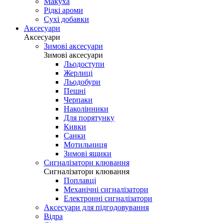
Макуха
Рідкі ароми
Сухі добавки
Аксесуари
Аксесуари
Зимові аксесуари
Зимові аксесуари
Льодоступи
Жерлиці
Льодобури
Пешні
Черпаки
Наколінники
Для порятунку
Кивки
Санки
Мотильниця
Зимові ящики
Сигналізатори клювання
Сигналізатори клювання
Поплавці
Механічні сигналізатори
Електронні сигналізатори
Аксесуари для підгодовування
Відра