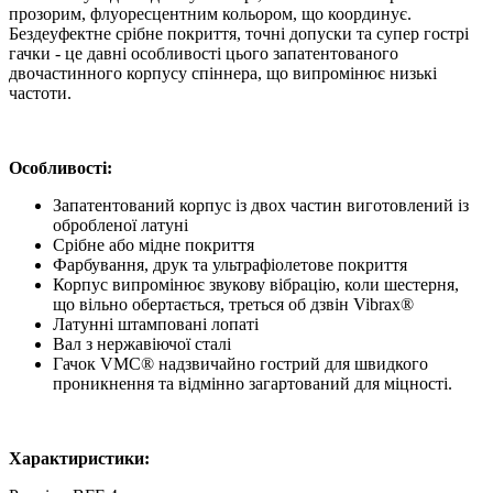
прозорим, флуоресцентним кольором, що координує.
Бездеуфектне срібне покриття, точні допуски та супер гострі
гачки - це давні особливості цього запатентованого
двочастинного корпусу спіннера, що випромінює низькі
частоти.
Особливості:
Запатентований корпус із двох частин виготовлений із
обробленої латуні
Срібне або мідне покриття
Фарбування, друк та ультрафіолетове покриття
Корпус випромінює звукову вібрацію, коли шестерня,
що вільно обертається, треться об дзвін Vibrax®
Латунні штамповані лопаті
Вал з нержавіючої сталі
Гачок VMC® надзвичайно гострий для швидкого
проникнення та відмінно загартований для міцності.
Характиристики: