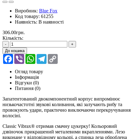
Виробник:
Blue Fox
Код товару:
61255
Наявність:
В наявності
306.00грн.
Кількість:
-
+
До кошика
Facebook
Viber
WhatsApp
Telegram
Copy
Link
Огляд товару
Інформація
Відгуки (0)
Питання
(0)
Запатентований двокомпонентний корпус випромінює
низькочастотні звукові коливання, які залучають рибу та
провокують удари, практично виключаючи перекручування
волосіні.
Classic Vibrax® отримав смачну цукерку! Кольоровий
дзвіночок прикрашений металевими вкрапленнями. Лезо
виконане у відповідному кольорі, а спинка леза оброблена