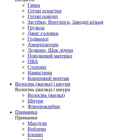
Гачки
Готові оснастки
Готові повідці
Застібки, Вертлюги, Заводні кільця
Грузила
Джиг-головки
Годівниці
Амортизатори
Ледкори, Шок лідери
Повідковий матеріал
ПВА
Стопори
Намистини
Короповий монтаж
Волосінь (жилка) і шнури
Волосінь (жилка) і шнури
Волосінь (жилка)
Шнури
Флюорокарбон
Приманки
Приманки
Мандули
Воблери
Блешні