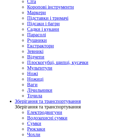
Сіта
Коропові інструменти
Маркери
Підставки і тримачі
Підсаки і багри
Садки і кукани
Парасолі
Рушники
Екстрактори
Зевникі
Відчепи
Плоскогубці, щипці, кусачки
Мультитули
Ножі
Ножиці
Ваги
Лічильники
Точила
Зберігання та транспортування
Зберігання та транспортування
Електродвигуни
Водозахисні сумки
Сумки
Рюкзаки
Чохли