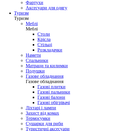
Фартухи
Аксесуари для одягу
Туризм
Туризм
Меблі
Меблі
Столи
Крісла
Стільці
Розкладачки
Намети
Спальники
Матраци та килимки
Подушки
Газове обладнання
Газове обладнання
Газові плитки
Газові пальники
Газові балони
Газові обігрівачі
Ліхтарі і лампи
Захист від комах
Термосумки
Сушарки для риби
Туристичні аксесуари