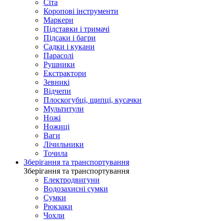
Сіта
Коропові інструменти
Маркери
Підставки і тримачі
Підсаки і багри
Садки і кукани
Парасолі
Рушники
Екстрактори
Зевникі
Відчепи
Плоскогубці, щипці, кусачки
Мультитули
Ножі
Ножиці
Ваги
Лічильники
Точила
Зберігання та транспортування
Зберігання та транспортування
Електродвигуни
Водозахисні сумки
Сумки
Рюкзаки
Чохли