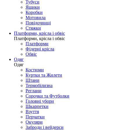
Тубуси
Ящики
Коробки
Мотовила
Повідочниці
Стяжки
Платформи, крісла і обвіс
Платформи, крісла і обвіс
Платформи
Фідерні крісла
Обвіс
Одяг
Одяг
Костюми
Куртки та Жилети
Штани
Термобілизна
Реглани
Сорочки та Футболки
Головні убори
Шкарпетки
Взуття
Перчатки
Окуляри
Заброди і вейдерси