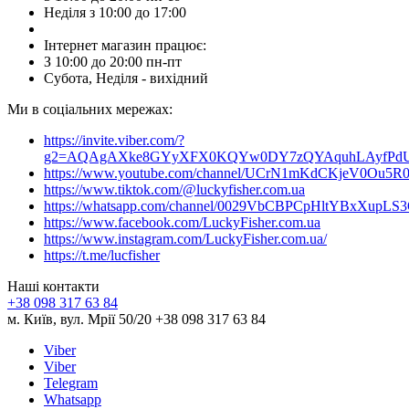
Неділя з 10:00 до 17:00
Інтернет магазин працює:
З 10:00 до 20:00 пн-пт
Субота, Неділя - вихідний
Ми в соціальних мережах:
https://invite.viber.com/?
g2=AQAgAXke8GYyXFX0KQYw0DY7zQYAquhLAyfPdU3
https://www.youtube.com/channel/UCrN1mKdCKjeV0Ou5R
https://www.tiktok.com/@luckyfisher.com.ua
https://whatsapp.com/channel/0029VbCBPCpHltYBxXupLS
https://www.facebook.com/LuckyFisher.com.ua
https://www.instagram.com/LuckyFisher.com.ua/
https://t.me/lucfisher
Наші контакти
+38 098 317 63 84
м. Київ, вул. Мрії 50/20 +38 098 317 63 84
Viber
Viber
Telegram
Whatsapp