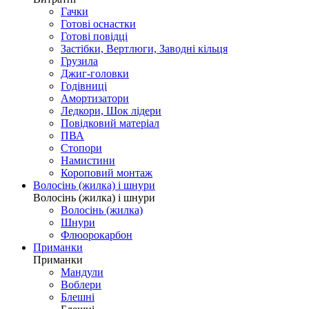
Гачки
Готові оснастки
Готові повідці
Застібки, Вертлюги, Заводні кільця
Грузила
Джиг-головки
Годівниці
Амортизатори
Ледкори, Шок лідери
Повідковий матеріал
ПВА
Стопори
Намистини
Короповий монтаж
Волосінь (жилка) і шнури
Волосінь (жилка) і шнури
Волосінь (жилка)
Шнури
Флюорокарбон
Приманки
Приманки
Мандули
Воблери
Блешні