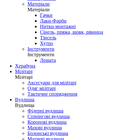
Матеріали
Матеріали
Гачки
Лаки-Фарби
Нитки монтажні
Сінель, пряжа, шовк, рівница
Тінсель
Хутро
Інструменти
Інструменти
Лещата
Херабуна
Мілітарі
Мілітарі
Аксесуари для мілітарі
Одяг мілітарі
Тактичне спорядження
Вудлища
Вудлища
Фідерні вудлища
Спінінгові вудлища
Коропові вудлища
Махові вудлища
Болонські вудлища
Матчеві вудлища