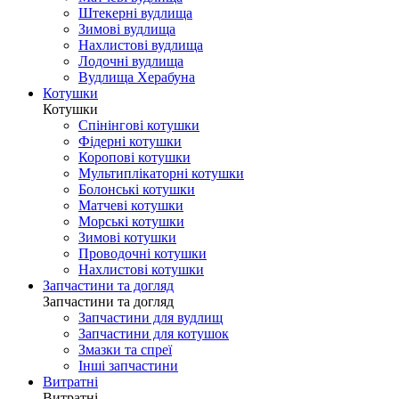
Штекерні вудлища
Зимові вудлища
Нахлистові вудлища
Лодочні вудлища
Вудлища Херабуна
Котушки
Котушки
Спінінгові котушки
Фідерні котушки
Коропові котушки
Мультиплікаторні котушки
Болонські котушки
Матчеві котушки
Морські котушки
Зимові котушки
Проводочні котушки
Нахлистові котушки
Запчастини та догляд
Запчастини та догляд
Запчастини для вудлищ
Запчастини для котушок
Змазки та спреї
Інші запчастини
Витратні
Витратні