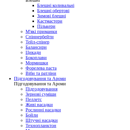
Блешні
Блешні коливальні
Блешні обертові
Зимові блешні
Кастмастери
Пількери
М'які приманки
Спіннербейти
Тейл-спінер
Балансири
Цикади
Бокоплави
Мормишки
Форелева паста
Віби та ратліни
Підгодовування та Ароми
Підгодовування та Ароми
Підгодовування
Зернові суміши
Пеллетс
Живі насадки
Рослинні насадки
Бойли
Штучні насадки
Технопланктон