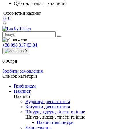
Субота, Неділя - вихідний
Особистий кабінет
0
0
0
+38 098 317 63 84
0
0.00грн.
Зробити замовлення
Список категорій
Грибникам
Нахлист
Нахлист
Вудлища для нахлиста
Котушки для нахлиста
Шнури, лідери, тіпети та інше
Шнури, лідери, тіпети та інше
Нахлистові шнури
Екіпірування