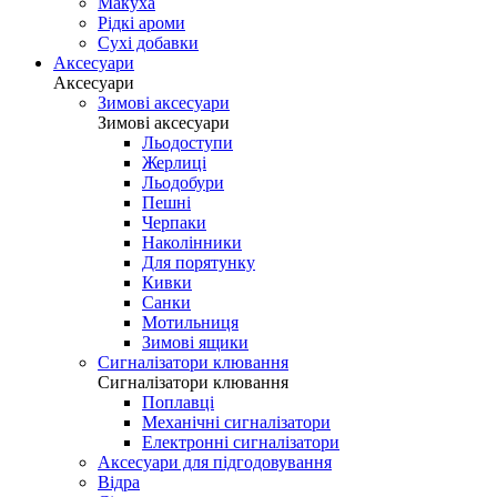
Макуха
Рідкі ароми
Сухі добавки
Аксесуари
Аксесуари
Зимові аксесуари
Зимові аксесуари
Льодоступи
Жерлиці
Льодобури
Пешні
Черпаки
Наколінники
Для порятунку
Кивки
Санки
Мотильниця
Зимові ящики
Сигналізатори клювання
Сигналізатори клювання
Поплавці
Механічні сигналізатори
Електронні сигналізатори
Аксесуари для підгодовування
Відра