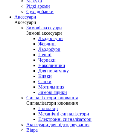
Макуха
Рідкі ароми
Сухі добавки
Аксесуари
Аксесуари
Зимові аксесуари
Зимові аксесуари
Льодоступи
Жерлиці
Льодобури
Пешні
Черпаки
Наколінники
Для порятунку
Кивки
Санки
Мотильниця
Зимові ящики
Сигналізатори клювання
Сигналізатори клювання
Поплавці
Механічні сигналізатори
Електронні сигналізатори
Аксесуари для підгодовування
Відра