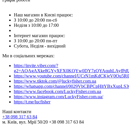
Наш магазин в Києві працює:
З 10:00 до 20:00 пн-сб
Неділя з 10:00 до 17:00
Інтернет магазин працює:
З 10:00 до 20:00 пн-пт
Субота, Неділя - вихідний
Ми в соціальних мережах:
https://invite.viber.com/?
g2=AQAgAXke8GYyXFX0KQYw0DY7zQYAquhLAyfPdU3
https://www.youtube.com/channel/UCrN1mKdCKjeV0Ou5R
https://www.tiktok.com/@luckyfisher.com.ua
https://whatsapp.com/channel/0029VbCBPCpHltYBxXupLS
https://www.facebook.com/LuckyFisher.com.ua
https://www.instagram.com/LuckyFisher.com.ua/
https://t.me/lucfisher
Наші контакти
+38 098 317 63 84
м. Київ, вул. Мрії 50/20 +38 098 317 63 84