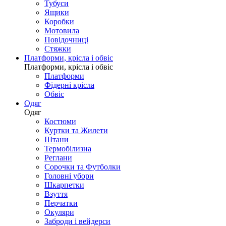
Тубуси
Ящики
Коробки
Мотовила
Повідочниці
Стяжки
Платформи, крісла і обвіс
Платформи, крісла і обвіс
Платформи
Фідерні крісла
Обвіс
Одяг
Одяг
Костюми
Куртки та Жилети
Штани
Термобілизна
Реглани
Сорочки та Футболки
Головні убори
Шкарпетки
Взуття
Перчатки
Окуляри
Заброди і вейдерси