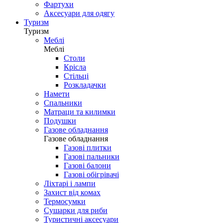
Фартухи
Аксесуари для одягу
Туризм
Туризм
Меблі
Меблі
Столи
Крісла
Стільці
Розкладачки
Намети
Спальники
Матраци та килимки
Подушки
Газове обладнання
Газове обладнання
Газові плитки
Газові пальники
Газові балони
Газові обігрівачі
Ліхтарі і лампи
Захист від комах
Термосумки
Сушарки для риби
Туристичні аксесуари