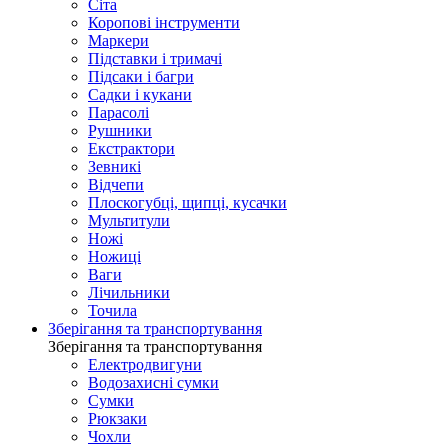
Сіта
Коропові інструменти
Маркери
Підставки і тримачі
Підсаки і багри
Садки і кукани
Парасолі
Рушники
Екстрактори
Зевникі
Відчепи
Плоскогубці, щипці, кусачки
Мультитули
Ножі
Ножиці
Ваги
Лічильники
Точила
Зберігання та транспортування
Зберігання та транспортування
Електродвигуни
Водозахисні сумки
Сумки
Рюкзаки
Чохли