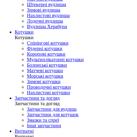
Штекерні вудлища
Зимові вудлища
Нахлистові вудлища
Лодочні вудлища
Вудлища Херабуна
Котушки
Котушки
Спінінгові котушки
Фідерні котушки
Коропові котушки
Мультиплікаторні котушки
Болонські котушки
Матчеві котушки
Морські котушки
Зимові котушки
Проводочні котушки
Нахлистові котушки
Запчастини та догляд
Запчастини та догляд
Запчастини для вудлищ
Запчастини для котушок
Змазки та спреї
Інші запчастини
Витратні
Витратні