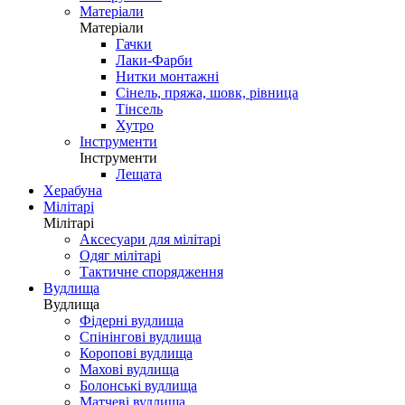
Матеріали
Матеріали
Гачки
Лаки-Фарби
Нитки монтажні
Сінель, пряжа, шовк, рівница
Тінсель
Хутро
Інструменти
Інструменти
Лещата
Херабуна
Мілітарі
Мілітарі
Аксесуари для мілітарі
Одяг мілітарі
Тактичне спорядження
Вудлища
Вудлища
Фідерні вудлища
Спінінгові вудлища
Коропові вудлища
Махові вудлища
Болонські вудлища
Матчеві вудлища