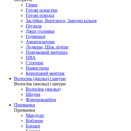
Гачки
Готові оснастки
Готові повідці
Застібки, Вертлюги, Заводні кільця
Грузила
Джиг-головки
Годівниці
Амортизатори
Ледкори, Шок лідери
Повідковий матеріал
ПВА
Стопори
Намистини
Короповий монтаж
Волосінь (жилка) і шнури
Волосінь (жилка) і шнури
Волосінь (жилка)
Шнури
Флюорокарбон
Приманки
Приманки
Мандули
Воблери
Блешні