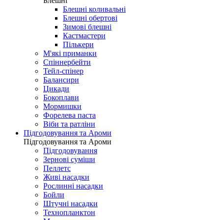
Блешні
Блешні коливальні
Блешні обертові
Зимові блешні
Кастмастери
Пількери
М'які приманки
Спіннербейти
Тейл-спінер
Балансири
Цикади
Бокоплави
Мормишки
Форелева паста
Віби та ратліни
Підгодовування та Ароми
Підгодовування та Ароми
Підгодовування
Зернові суміши
Пеллетс
Живі насадки
Рослинні насадки
Бойли
Штучні насадки
Технопланктон