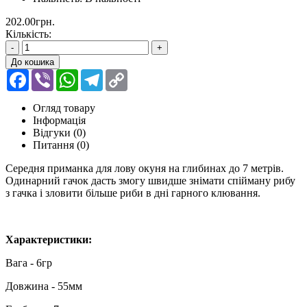
202.00грн.
Кількість:
-
+
До кошика
Facebook
Viber
WhatsApp
Telegram
Copy
Link
Огляд товару
Інформація
Відгуки (0)
Питання
(0)
Середня приманка для лову окуня на глибинах до 7 метрів.
Одинарний гачок дасть змогу швидше знімати спійману рибу
з гачка і зловити більше риби в дні гарного клювання.
Характеристики:
Вага - 6гр
Довжина - 55мм