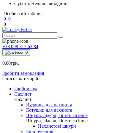
Субота, Неділя - вихідний
Особистий кабінет
0
0
0
+38 098 317 63 84
0
0.00грн.
Зробити замовлення
Список категорій
Грибникам
Нахлист
Нахлист
Вудлища для нахлиста
Котушки для нахлиста
Шнури, лідери, тіпети та інше
Шнури, лідери, тіпети та інше
Нахлистові шнури
Екіпірування