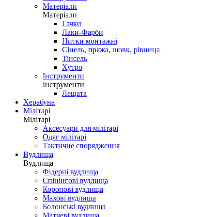
Матеріали
Матеріали
Гачки
Лаки-Фарби
Нитки монтажні
Сінель, пряжа, шовк, рівница
Тінсель
Хутро
Інструменти
Інструменти
Лещата
Херабуна
Мілітарі
Мілітарі
Аксесуари для мілітарі
Одяг мілітарі
Тактичне спорядження
Вудлища
Вудлища
Фідерні вудлища
Спінінгові вудлища
Коропові вудлища
Махові вудлища
Болонські вудлища
Матчеві вудлища