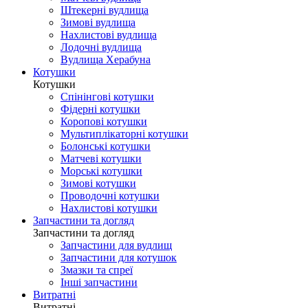
Штекерні вудлища
Зимові вудлища
Нахлистові вудлища
Лодочні вудлища
Вудлища Херабуна
Котушки
Котушки
Спінінгові котушки
Фідерні котушки
Коропові котушки
Мультиплікаторні котушки
Болонські котушки
Матчеві котушки
Морські котушки
Зимові котушки
Проводочні котушки
Нахлистові котушки
Запчастини та догляд
Запчастини та догляд
Запчастини для вудлищ
Запчастини для котушок
Змазки та спреї
Інші запчастини
Витратні
Витратні