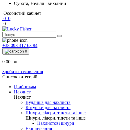
Субота, Неділя - вихідний
Особистий кабінет
0
0
0
+38 098 317 63 84
0
0.00грн.
Зробити замовлення
Список категорій
Грибникам
Нахлист
Нахлист
Вудлища для нахлиста
Котушки для нахлиста
Шнури, лідери, тіпети та інше
Шнури, лідери, тіпети та інше
Нахлистові шнури
Екіпірування