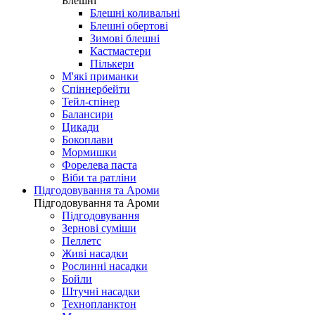
Блешні
Блешні коливальні
Блешні обертові
Зимові блешні
Кастмастери
Пількери
М'які приманки
Спіннербейти
Тейл-спінер
Балансири
Цикади
Бокоплави
Мормишки
Форелева паста
Віби та ратліни
Підгодовування та Ароми
Підгодовування та Ароми
Підгодовування
Зернові суміши
Пеллетс
Живі насадки
Рослинні насадки
Бойли
Штучні насадки
Технопланктон