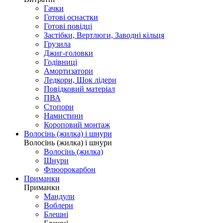
Гачки
Готові оснастки
Готові повідці
Застібки, Вертлюги, Заводні кільця
Грузила
Джиг-головки
Годівниці
Амортизатори
Ледкори, Шок лідери
Повідковий матеріал
ПВА
Стопори
Намистини
Короповий монтаж
Волосінь (жилка) і шнури
Волосінь (жилка) і шнури
Волосінь (жилка)
Шнури
Флюорокарбон
Приманки
Приманки
Мандули
Воблери
Блешні