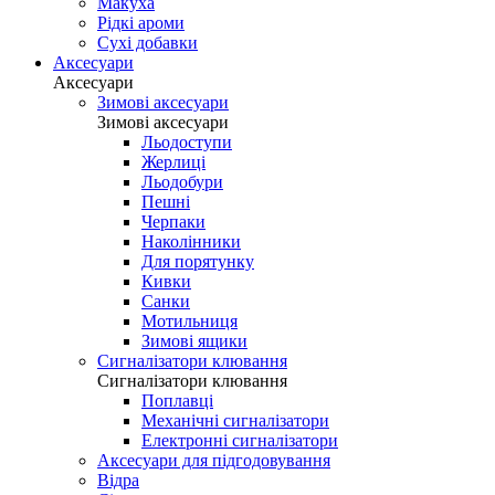
Макуха
Рідкі ароми
Сухі добавки
Аксесуари
Аксесуари
Зимові аксесуари
Зимові аксесуари
Льодоступи
Жерлиці
Льодобури
Пешні
Черпаки
Наколінники
Для порятунку
Кивки
Санки
Мотильниця
Зимові ящики
Сигналізатори клювання
Сигналізатори клювання
Поплавці
Механічні сигналізатори
Електронні сигналізатори
Аксесуари для підгодовування
Відра