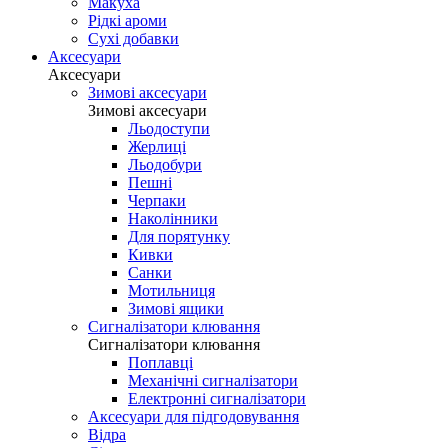
Макуха
Рідкі ароми
Сухі добавки
Аксесуари
Аксесуари
Зимові аксесуари
Зимові аксесуари
Льодоступи
Жерлиці
Льодобури
Пешні
Черпаки
Наколінники
Для порятунку
Кивки
Санки
Мотильниця
Зимові ящики
Сигналізатори клювання
Сигналізатори клювання
Поплавці
Механічні сигналізатори
Електронні сигналізатори
Аксесуари для підгодовування
Відра