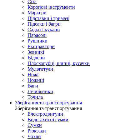
Сіта
Коропові інструменти
Маркери
Підставки і тримачі
Підсаки і багри
Садки і кукани
Парасолі
Рушники
Екстрактори
Зевникі
Відчепи
Плоскогубці, щипці, кусачки
Мультитули
Ножі
Ножиці
Ваги
Лічильники
Точила
Зберігання та транспортування
Зберігання та транспортування
Електродвигуни
Водозахисні сумки
Сумки
Рюкзаки
Чохли