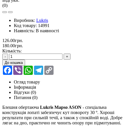
Відгуки:
(0)
Виробник:
Lukris
Код товару:
14991
Наявність:
В наявності
126.00грн.
180.00грн.
Кількість:
-
+
До кошика
Facebook
Viber
WhatsApp
Telegram
Copy
Link
Огляд товару
Інформація
Відгуки (0)
Питання
(0)
Блешня обертаюча
Lukris Mapso ASON
- cпеціальна
конструкція лопаті забезпечує кут повороту 30 º. Хороші
результати при сильній течії, а також у спокійній воді. Добре
лягає на дно, практично не чинить опору при підмотуванні.