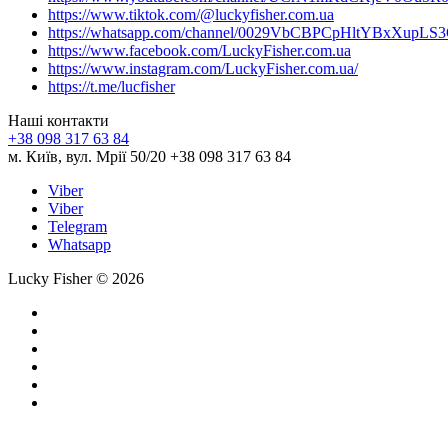
https://www.tiktok.com/@luckyfisher.com.ua
https://whatsapp.com/channel/0029VbCBPCpHltYBxXupLS
https://www.facebook.com/LuckyFisher.com.ua
https://www.instagram.com/LuckyFisher.com.ua/
https://t.me/lucfisher
Наші контакти
+38 098 317 63 84
м. Київ, вул. Мрії 50/20 +38 098 317 63 84
Viber
Viber
Telegram
Whatsapp
Lucky Fisher © 2026