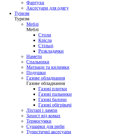
Фартухи
Аксесуари для одягу
Туризм
Туризм
Меблі
Меблі
Столи
Крісла
Стільці
Розкладачки
Намети
Спальники
Матраци та килимки
Подушки
Газове обладнання
Газове обладнання
Газові плитки
Газові пальники
Газові балони
Газові обігрівачі
Ліхтарі і лампи
Захист від комах
Термосумки
Сушарки для риби
Туристичні аксесуари