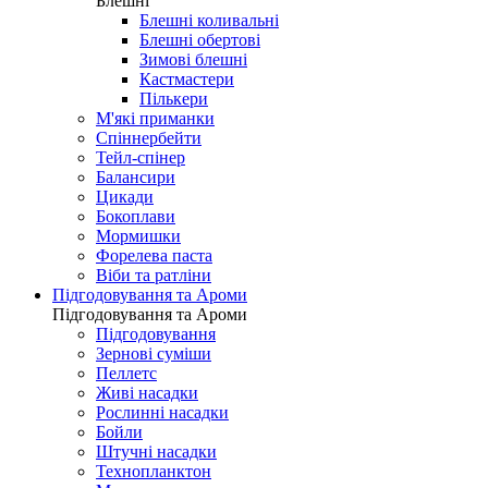
Блешні
Блешні коливальні
Блешні обертові
Зимові блешні
Кастмастери
Пількери
М'які приманки
Спіннербейти
Тейл-спінер
Балансири
Цикади
Бокоплави
Мормишки
Форелева паста
Віби та ратліни
Підгодовування та Ароми
Підгодовування та Ароми
Підгодовування
Зернові суміши
Пеллетс
Живі насадки
Рослинні насадки
Бойли
Штучні насадки
Технопланктон