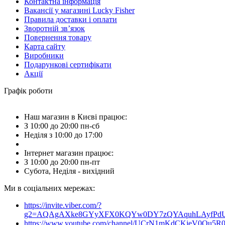
Контактна інформація
Вакансії у магазині Lucky Fisher
Правила доставки і оплати
Зворотній зв’язок
Повернення товару
Карта сайту
Виробники
Подарункові сертифікати
Акції
Графік роботи
Наш магазин в Києві працює:
З 10:00 до 20:00 пн-сб
Неділя з 10:00 до 17:00
Інтернет магазин працює:
З 10:00 до 20:00 пн-пт
Субота, Неділя - вихідний
Ми в соціальних мережах:
https://invite.viber.com/?
g2=AQAgAXke8GYyXFX0KQYw0DY7zQYAquhLAyfPdU3
https://www.youtube.com/channel/UCrN1mKdCKjeV0Ou5R