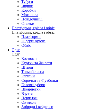
Тубуси
Ящики
Коробки
Мотовила
Повідочниці
Стяжки
Платформи, крісла і обвіс
Платформи, крісла і обвіс
Платформи
Фідерні крісла
Обвіс
Одяг
Одяг
Костюми
Куртки та Жилети
Штани
Термобілизна
Реглани
Сорочки та Футболки
Головні убори
Шкарпетки
Взуття
Перчатки
Окуляри
Заброди і вейдерси