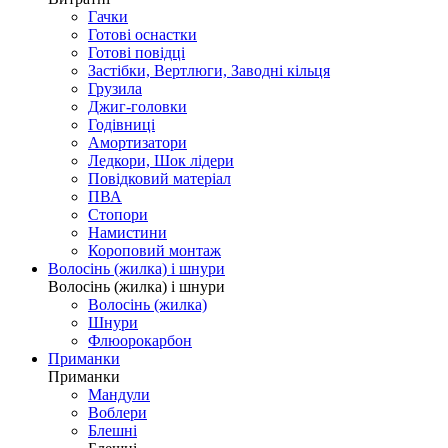
Гачки
Готові оснастки
Готові повідці
Застібки, Вертлюги, Заводні кільця
Грузила
Джиг-головки
Годівниці
Амортизатори
Ледкори, Шок лідери
Повідковий матеріал
ПВА
Стопори
Намистини
Короповий монтаж
Волосінь (жилка) і шнури
Волосінь (жилка) і шнури
Волосінь (жилка)
Шнури
Флюорокарбон
Приманки
Приманки
Мандули
Воблери
Блешні