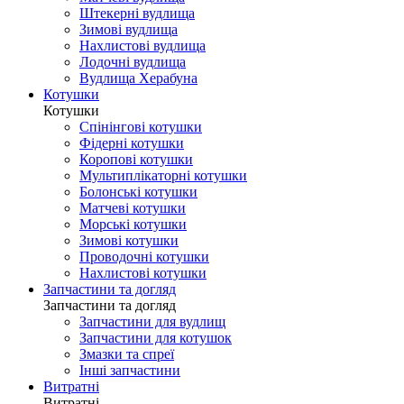
Штекерні вудлища
Зимові вудлища
Нахлистові вудлища
Лодочні вудлища
Вудлища Херабуна
Котушки
Котушки
Спінінгові котушки
Фідерні котушки
Коропові котушки
Мультиплікаторні котушки
Болонські котушки
Матчеві котушки
Морські котушки
Зимові котушки
Проводочні котушки
Нахлистові котушки
Запчастини та догляд
Запчастини та догляд
Запчастини для вудлищ
Запчастини для котушок
Змазки та спреї
Інші запчастини
Витратні
Витратні