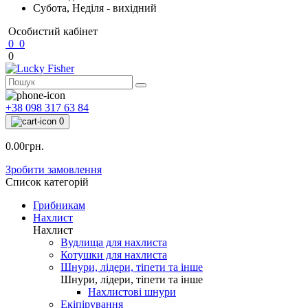
Субота, Неділя - вихідний
Особистий кабінет
0
0
0
+38 098 317 63 84
0
0.00грн.
Зробити замовлення
Список категорій
Грибникам
Нахлист
Нахлист
Вудлища для нахлиста
Котушки для нахлиста
Шнури, лідери, тіпети та інше
Шнури, лідери, тіпети та інше
Нахлистові шнури
Екіпірування