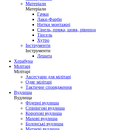
Матеріали
Матеріали
Гачки
Лаки-Фарби
Нитки монтажні
Сінель, пряжа, шовк, рівница
Тінсель
Хутро
Інструменти
Інструменти
Лещата
Херабуна
Мілітарі
Мілітарі
Аксесуари для мілітарі
Одяг мілітарі
Тактичне спорядження
Вудлища
Вудлища
Фідерні вудлища
Спінінгові вудлища
Коропові вудлища
Махові вудлища
Болонські вудлища
Матчеві вудлища