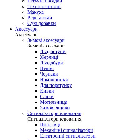
Штучні насадки
Технопланктон
Макуха
Рідкі ароми
Сухі добавки
Аксесуари
Аксесуари
Зимові аксесуари
Зимові аксесуари
Льодоступи
Жерлиці
Льодобури
Пешні
Черпаки
Наколінники
Для порятунку
Кивки
Санки
Мотильниця
Зимові ящики
Сигналізатори клювання
Сигналізатори клювання
Поплавці
Механічні сигналізатори
Електронні сигналізатори