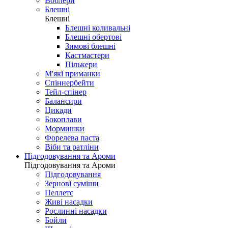
Воблери
Блешні
Блешні
Блешні коливальні
Блешні обертові
Зимові блешні
Кастмастери
Пількери
М'які приманки
Спіннербейти
Тейл-спінер
Балансири
Цикади
Бокоплави
Мормишки
Форелева паста
Віби та ратліни
Підгодовування та Ароми
Підгодовування та Ароми
Підгодовування
Зернові суміши
Пеллетс
Живі насадки
Рослинні насадки
Бойли