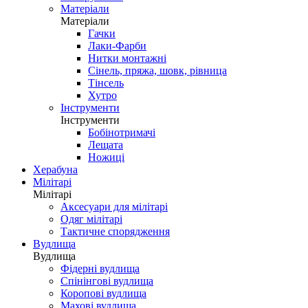
Матеріали
Матеріали
Гачки
Лаки-Фарби
Нитки монтажні
Сінель, пряжа, шовк, рівница
Тінсель
Хутро
Інструменти
Інструменти
Бобінотримачі
Лещата
Ножиці
Херабуна
Мілітарі
Мілітарі
Аксесуари для мілітарі
Одяг мілітарі
Тактичне спорядження
Вудлища
Вудлища
Фідерні вудлища
Спінінгові вудлища
Коропові вудлища
Махові вудлища