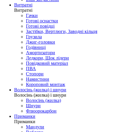
Витратні
Витратні
Гачки
Готові оснастки
Готові повідці
Застібки, Вертлюги, Заводні кільця
Грузила
Джиг-головки
Годівниці
Амортизатори
Ледкори, Шок лідери
Повідковий матеріал
ПВА
Стопори
Намистини
Короповий монтаж
Волосінь (жилка) і шнури
Волосінь (жилка) і шнури
Волосінь (жилка)
Шнури
Флюорокарбон
Приманки
Приманки
Мандули