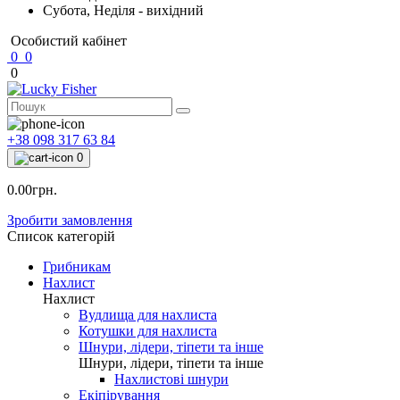
Субота, Неділя - вихідний
Особистий кабінет
0
0
0
+38 098 317 63 84
0
0.00грн.
Зробити замовлення
Список категорій
Грибникам
Нахлист
Нахлист
Вудлища для нахлиста
Котушки для нахлиста
Шнури, лідери, тіпети та інше
Шнури, лідери, тіпети та інше
Нахлистові шнури
Екіпірування