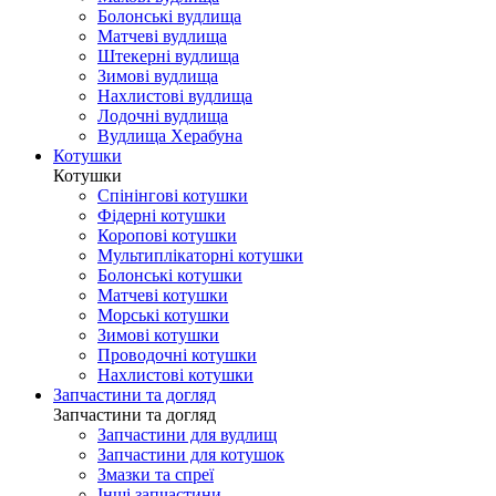
Болонські вудлища
Матчеві вудлища
Штекерні вудлища
Зимові вудлища
Нахлистові вудлища
Лодочні вудлища
Вудлища Херабуна
Котушки
Котушки
Спінінгові котушки
Фідерні котушки
Коропові котушки
Мультиплікаторні котушки
Болонські котушки
Матчеві котушки
Морські котушки
Зимові котушки
Проводочні котушки
Нахлистові котушки
Запчастини та догляд
Запчастини та догляд
Запчастини для вудлищ
Запчастини для котушок
Змазки та спреї
Інші запчастини