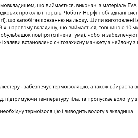
рмовкладишем, що виймається, виконані з матеріалу EVA 
дкових проколів і порізів. Чоботи Норфін обладнані сис
'яті), що запобігає ковзанню на льоду. Шипи виготовлені і
 3-х шаровому вкладишу, що виймається, товщиною 10 мм
робульбашок повітря (спінена гума), чоботи забезпечуют
ині халяви встановлено снігозахисну манжету з нейлону з
іестеру - забезпечує термоізоляцію, а також вбирає та в
 підтримуючи температуру тіла, та пропускає вологу у 
необхідну термоізоляцію і виводить вологу з вкладиша