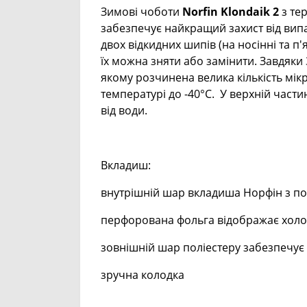
Зимові чоботи
Norfin Klondaik 2
з те
забезпечує найкращий захист від випа
двох відкидних шипів (на носінні та п
їх можна зняти або замінити. Завдяки
якому розчинена велика кількість мік
температурі до -40°С. У верхній част
від води.
Вкладиш:
внутрішній шар вкладиша Норфін з пол
перфорована фольга відображає холод,
зовнішній шар поліестеру забезпечує 
зручна колодка