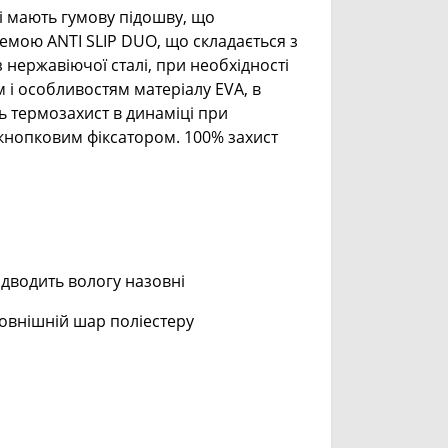
і мають гумову підошву, що
темою ANTI SLIP DUO, що складається з
з нержавіючої сталі, при необхідності
 і особливостям матеріалу EVA, в
ь термозахист в динаміці при
 кнопковим фіксатором. 100% захист
ідводить вологу назовні
зовнішній шар поліестеру