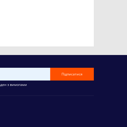
Підписатися
оден з вимогами