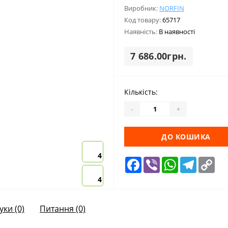
Виробник:
NORFIN
Код товару:
65717
Наявність:
В наявності
7 686.00грн.
Кількість:
-
+
ДО КОШИКА
4
Facebook
Viber
WhatsApp
Telegra
Cop
Lin
4
уки (0)
Питання
(0)