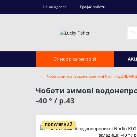
Наша адреса
Графік роботи
Список категорій
АКЦ
Чоботи зимові водонепроникні Norfin KLONDAIK 2 (E
Чоботи зимові водонепрон
-40 ° / р.43
ПОПУЛЯРНИЙ