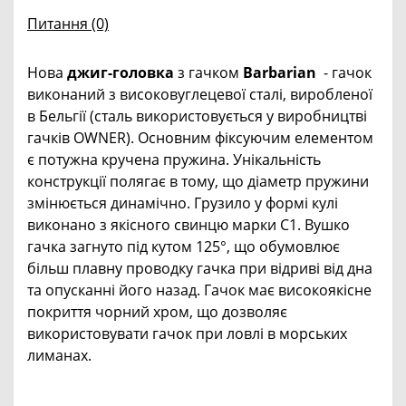
Питання
(0)
Нова
джиг-головка
з гачком
Barbarian
- гачок
виконаний з високовуглецевої сталі, виробленої
в Бельгії (сталь використовується у виробництві
гачків OWNER). Основним фіксуючим елементом
є потужна кручена пружина. Унікальність
конструкції полягає в тому, що діаметр пружини
змінюється динамічно. Грузило у формі кулі
виконано з якісного свинцю марки С1. Вушко
гачка загнуто під кутом 125°, що обумовлює
більш плавну проводку гачка при відриві від дна
та опусканні його назад. Гачок має високоякісне
покриття чорний хром, що дозволяє
використовувати гачок при ловлі в морських
лиманах.