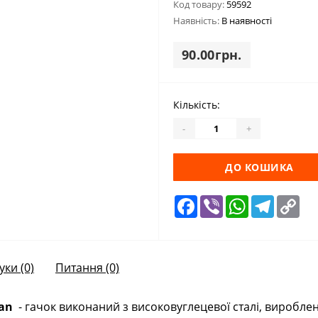
Код товару:
59592
Наявність:
В наявності
90.00грн.
Кількість:
-
+
ДО КОШИКА
Facebook
Viber
WhatsApp
Telegra
Cop
Lin
уки (0)
Питання
(0)
an
- гачок виконаний з високовуглецевої сталі, вироблено