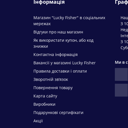
Інформація
Граф
Магазин "Lucky Fisher" в соціальних
Наш
мережах
З 1
Нед
Відгуки про наш магазин
Інт
Як використати купон, або код
З 1
знижки
Суб
Контактна інформація
Ми в 
Вакансії у магазині Lucky Fisher
Правила доставки і оплати
Зворотній зв’язок
Повернення товару
Карта сайту
Виробники
Подарункові сертифікати
Акції