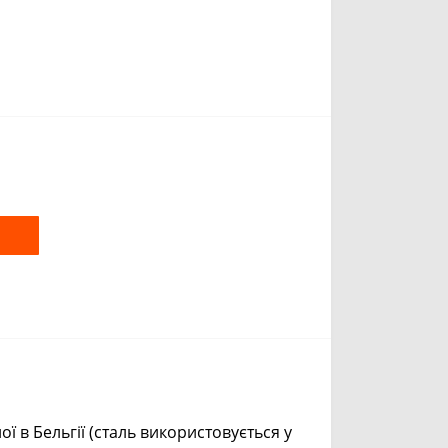
m
y
k
ї в Бельгії (сталь використовується у