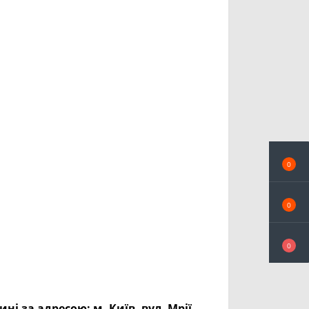
0
0
0
ині за адресою:
м. Київ, вул. Мрії,