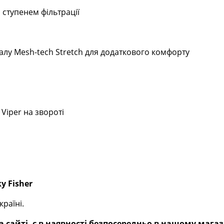
 ступенем фільтрації
іалу Mesh-tech Stretch для додаткового комфорту
Viper на звороті
y Fisher
раїні.
 сайті, є в наявності безпосередньо в нашому магаз