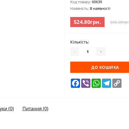
Код товару:
60639
Наявність:
В наявності
524.80грн.
656.00грн
Кількість:
-
+
ДО КОШИКА
Facebook
Viber
WhatsApp
Telegra
Cop
Lin
уки (0)
Питання
(0)