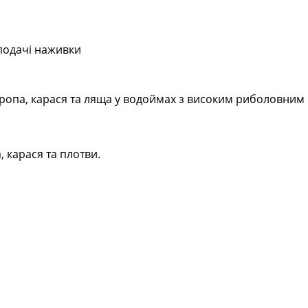
 подачі наживки
оропа, карася та ляща у водоймах з високим риболовним
, карася та плотви.