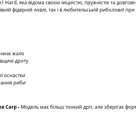
A1 Hard, яка відома своєю міцністю, пружністю та довгові
ній фідерній ловлі, так і в любительській риболовлі при 
очене жало
овщині дроту
ї оснастки
мання риби
e Carp -
Модель має більш тонкий дріт, але зберігає форм