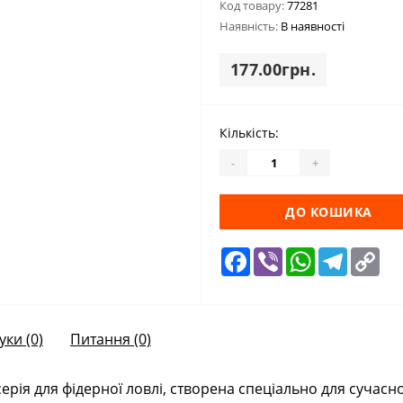
Код товару:
77281
Наявність:
В наявності
177.00грн.
Кількість:
-
+
ДО КОШИКА
Facebook
Viber
WhatsApp
Telegra
Cop
Lin
уки (0)
Питання
(0)
серія для фідерної ловлі, створена спеціально для сучасн