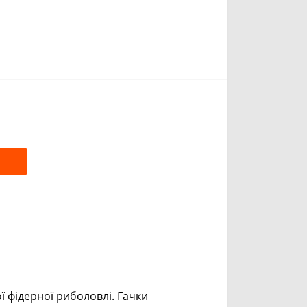
m
y
k
ої фідерної риболовлі. Гачки