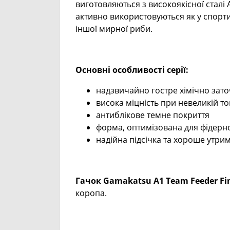
виготовляються з високоякісної сталі 
активно використовуються як у спортив
іншої мирної риби.
Основні особливості серії:
надзвичайно гостре хімічно зат
висока міцність при невеликій т
антиблікове темне покриття
форма, оптимізована для фідерно
надійна підсічка та хороше утри
Гачок Gamakatsu A1 Team Feeder Fin
коропа.