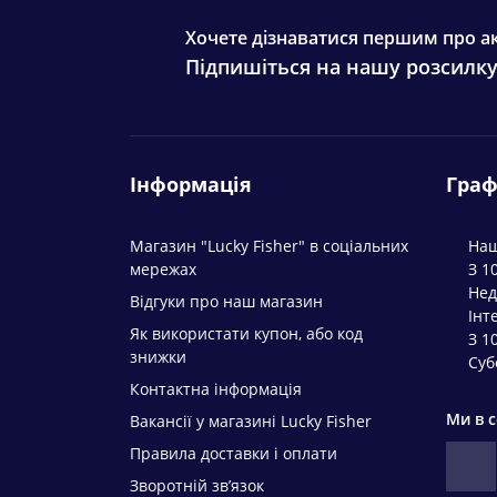
Хочете дізнаватися першим про ак
Підпишіться на нашу розсилк
Інформація
Граф
Магазин "Lucky Fisher" в соціальних
Наш
мережах
З 1
Нед
Відгуки про наш магазин
Інт
Як використати купон, або код
З 1
знижки
Суб
Контактна інформація
Ми в 
Вакансії у магазині Lucky Fisher
Правила доставки і оплати
Зворотній зв’язок