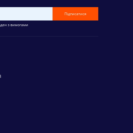
Підписатися
оден з вимогами
8