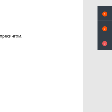
0
0
 пресингом.
0