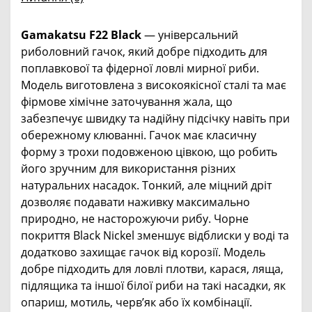
Gamakatsu F22 Black
— універсальний
риболовний гачок, який добре підходить для
поплавкової та фідерної ловлі мирної риби.
Модель виготовлена з високоякісної сталі та має
фірмове хімічне заточування жала, що
забезпечує швидку та надійну підсічку навіть при
обережному клюванні. Гачок має класичну
форму з трохи подовженою цівкою, що робить
його зручним для використання різних
натуральних насадок. Тонкий, але міцний дріт
дозволяє подавати наживку максимально
природно, не насторожуючи рибу. Чорне
покриття Black Nickel зменшує відблиски у воді та
додатково захищає гачок від корозії. Модель
добре підходить для ловлі плотви, карася, ляща,
підлящика та іншої білої риби на такі насадки, як
опариш, мотиль, черв’як або їх комбінації.