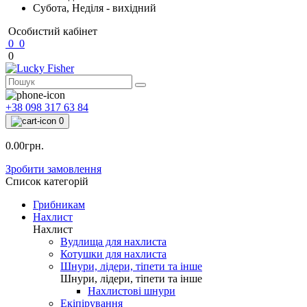
Субота, Неділя - вихідний
Особистий кабінет
0
0
0
+38 098 317 63 84
0
0.00грн.
Зробити замовлення
Список категорій
Грибникам
Нахлист
Нахлист
Вудлища для нахлиста
Котушки для нахлиста
Шнури, лідери, тіпети та інше
Шнури, лідери, тіпети та інше
Нахлистові шнури
Екіпірування