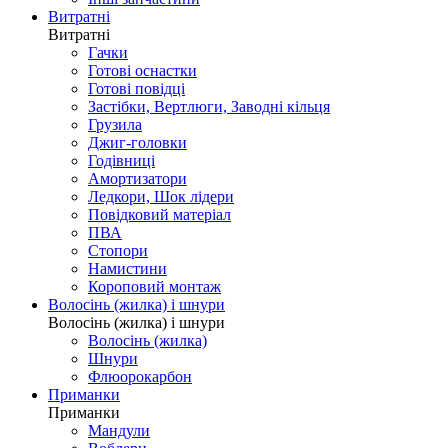
Витратні
Витратні
Гачки
Готові оснастки
Готові повідці
Застібки, Вертлюги, Заводні кільця
Грузила
Джиг-головки
Годівниці
Амортизатори
Ледкори, Шок лідери
Повідковий матеріал
ПВА
Стопори
Намистини
Короповий монтаж
Волосінь (жилка) і шнури
Волосінь (жилка) і шнури
Волосінь (жилка)
Шнури
Флюорокарбон
Приманки
Приманки
Мандули