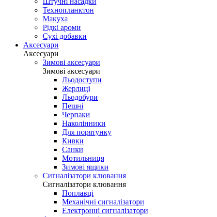
Штучні насадки
Технопланктон
Макуха
Рідкі ароми
Сухі добавки
Аксесуари
Аксесуари
Зимові аксесуари
Зимові аксесуари
Льодоступи
Жерлиці
Льодобури
Пешні
Черпаки
Наколінники
Для порятунку
Кивки
Санки
Мотильниця
Зимові ящики
Сигналізатори клювання
Сигналізатори клювання
Поплавці
Механічні сигналізатори
Електронні сигналізатори