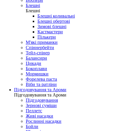
Воблери
Блешні
Блешні
Блешні коливальні
Блешні обертові
Зимові блешні
Кастмастери
Пількери
М'які приманки
Спіннербейти
Тейл-спінер
Балансири
Цикади
Бокоплави
Мормишки
Форелева паста
Віби та ратліни
Підгодовування та Ароми
Підгодовування та Ароми
Підгодовування
Зернові суміши
Пеллетс
Живі насадки
Рослинні насадки
Бойли