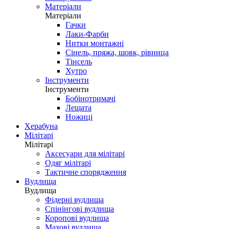
Матеріали
Матеріали
Гачки
Лаки-Фарби
Нитки монтажні
Сінель, пряжа, шовк, рівница
Тінсель
Хутро
Інструменти
Інструменти
Бобінотримачі
Лещата
Ножиці
Херабуна
Мілітарі
Мілітарі
Аксесуари для мілітарі
Одяг мілітарі
Тактичне спорядження
Вудлища
Вудлища
Фідерні вудлища
Спінінгові вудлища
Коропові вудлища
Махові вудлища