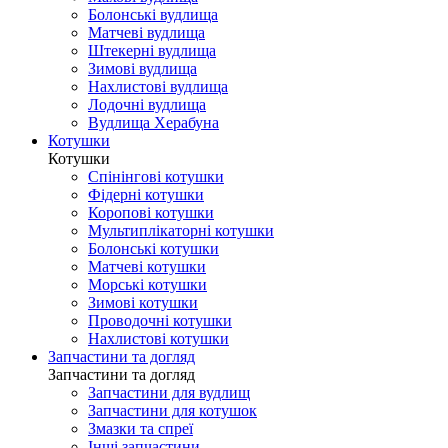
Болонські вудлища
Матчеві вудлища
Штекерні вудлища
Зимові вудлища
Нахлистові вудлища
Лодочні вудлища
Вудлища Херабуна
Котушки
Котушки
Спінінгові котушки
Фідерні котушки
Коропові котушки
Мультиплікаторні котушки
Болонські котушки
Матчеві котушки
Морські котушки
Зимові котушки
Проводочні котушки
Нахлистові котушки
Запчастини та догляд
Запчастини та догляд
Запчастини для вудлищ
Запчастини для котушок
Змазки та спреї
Інші запчастини