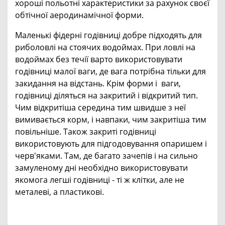
хороші польотні характеристики за рахунок своєї
обтічної аеродинамічної форми.
Маленькі фідерні годівниці добре підходять для
риболовлі на стоячих водоймах. При ловлі на
водоймах без течії варто використовувати
годівниці малої ваги, де вага потрібна тільки для
закидання на відстань. Крім форми і ваги,
годівниці діляться на закритий і відкритий тип.
Чим відкритіша середина тим швидше з неї
вимивається корм, і навпаки, чим закритіша тим
повільніше. Також закриті годівниці
використовують для підгодовування опаришем і
черв'яками. Там, де багато зачепів і на сильно
замуленому дні необхідно використовувати
якомога легші годівниці - ті ж клітки, але не
металеві, а пластикові.