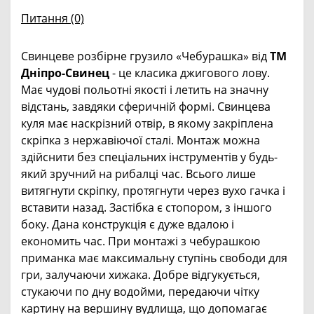
Питання
(0)
Свинцеве розбірне грузило «Чебурашка» вiд
ТМ
Дніпро-Свинец
- це класика джигового лову.
Має чудові польотні якості і летить на значну
відстань, завдяки сферичній формі. Свинцева
куля має наскрізний отвір, в якому закріплена
скріпка з нержавіючої сталі. Монтаж можна
здійснити без спеціальних інструментів у будь-
який зручний на рибалці час. Всього лише
витягнути скріпку, протягнути через вухо гачка і
вставити назад. Застібка є стопором, з іншого
боку. Дана конструкція є дуже вдалою і
економить час. При монтажі з чебурашкою
приманка має максимальну ступінь свободи для
гри, залучаючи хижака. Добре відгукується,
стукаючи по дну водойми, передаючи чітку
картину на вершину вудлища, що допомагає