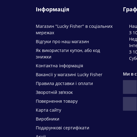
Інформація
Граф
Магазин "Lucky Fisher" в соціальних
Наш
мережах
З 1
Нед
Відгуки про наш магазин
Інт
Як використати купон, або код
З 1
знижки
Суб
Контактна інформація
Ми в 
Вакансії у магазині Lucky Fisher
Правила доставки і оплати
Зворотній зв’язок
Повернення товару
Карта сайту
Виробники
Подарункові сертифікати
Акції