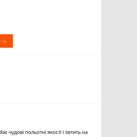
сть
ає чудові польотні якості і летить на