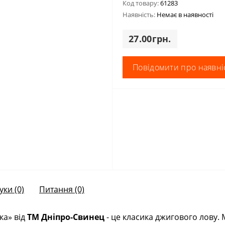
Код товару:
61283
Наявність:
Немає в наявності
27.00грн.
Повідомити про наявні
уки (0)
Питання
(0)
ка» вiд
ТМ Дніпро-Свинец
- це класика джигового лову. М