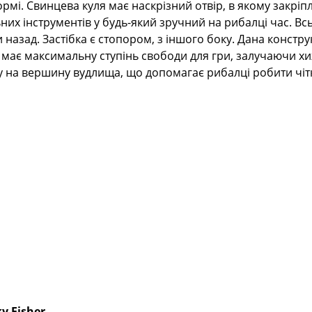
рмі. Свинцева куля має наскрізний отвір, в якому закріпл
их інструментів у будь-який зручний на рибалці час. Всь
и назад. Застібка є стопором, з іншого боку. Дана констру
ає максимальну ступінь свободи для гри, залучаючи хиж
у на вершину вудлища, що допомагає рибалці робити чітк
y Fisher