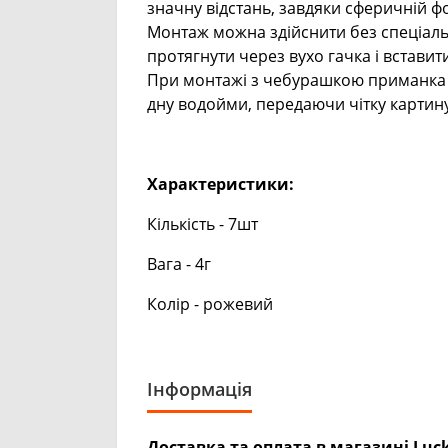
значну відстань, завдяки сферичній фо
Монтаж можна здійснити без спеціальн
протягнути через вухо гачка і вставит
При монтажі з чебурашкою приманка м
дну водойми, передаючи чітку картин
Характеристики:
Кількість - 7шт
Вага - 4г
Колір - рожевий
Інформація
Доставка та оплата в магазині Luck