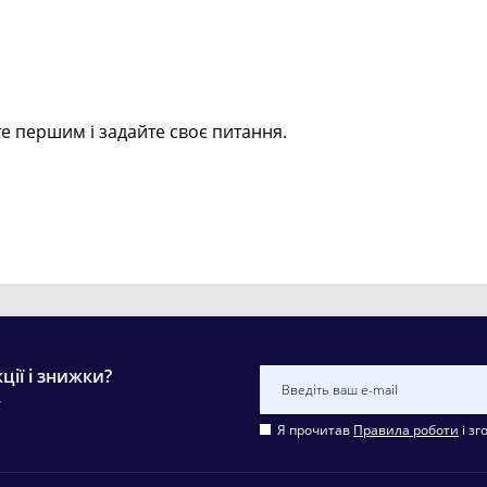
е першим і задайте своє питання.
ції і знижки?
у
Я прочитав
Правила роботи
і зг