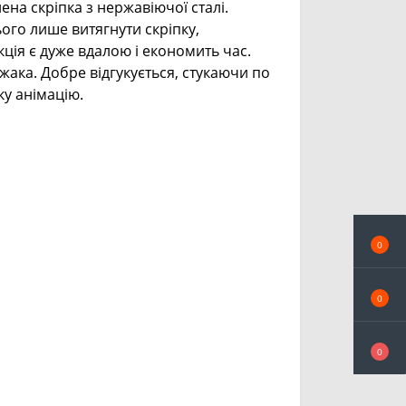
ена скріпка з нержавіючої сталі.
ого лише витягнути скріпку,
кція є дуже вдалою і економить час.
ака. Добре відгукується, стукаючи по
у анімацію.
0
0
0