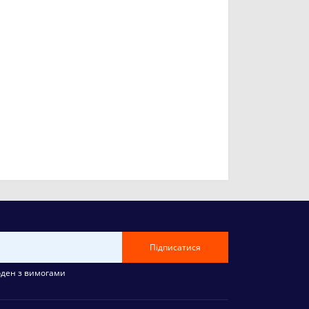
Підписатися
оден з вимогами