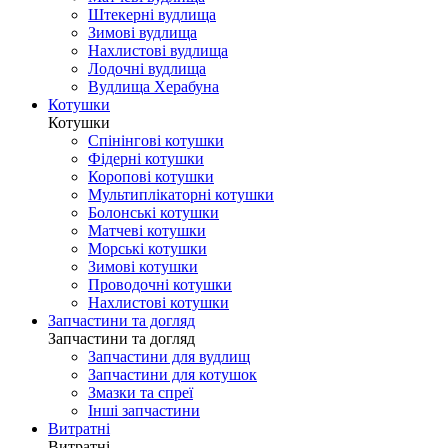
Штекерні вудлища
Зимові вудлища
Нахлистові вудлища
Лодочні вудлища
Вудлища Херабуна
Котушки
Котушки
Спінінгові котушки
Фідерні котушки
Коропові котушки
Мультиплікаторні котушки
Болонські котушки
Матчеві котушки
Морські котушки
Зимові котушки
Проводочні котушки
Нахлистові котушки
Запчастини та догляд
Запчастини та догляд
Запчастини для вудлищ
Запчастини для котушок
Змазки та спреї
Інші запчастини
Витратні
Витратні