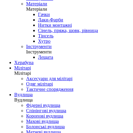
Матеріали
Матеріали
Гачки
Лаки-Фарби
Нитки монтажні
Сінель, пряжа, шовк, рівница
Тінсель
Хутро
Інструменти
Інструменти
Лещата
Херабуна
Мілітарі
Мілітарі
Аксесуари для мілітарі
Одяг мілітарі
Тактичне спорядження
Вудлища
Вудлища
Фідерні вудлища
Спінінгові вудлища
Коропові вудлища
Махові вудлища
Болонські вудлища
Матчеві вудлища