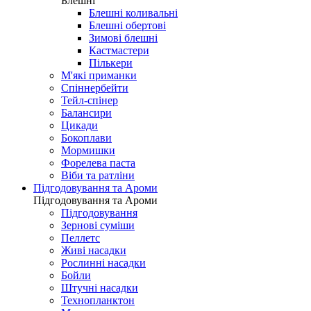
Блешні
Блешні коливальні
Блешні обертові
Зимові блешні
Кастмастери
Пількери
М'які приманки
Спіннербейти
Тейл-спінер
Балансири
Цикади
Бокоплави
Мормишки
Форелева паста
Віби та ратліни
Підгодовування та Ароми
Підгодовування та Ароми
Підгодовування
Зернові суміши
Пеллетс
Живі насадки
Рослинні насадки
Бойли
Штучні насадки
Технопланктон