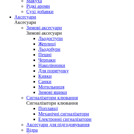
Макуха
Рідкі ароми
Сухі добавки
Аксесуари
Аксесуари
Зимові аксесуари
Зимові аксесуари
Льодоступи
Жерлиці
Льодобури
Пешні
Черпаки
Наколінники
Для порятунку
Кивки
Санки
Мотильниця
Зимові ящики
Сигналізатори клювання
Сигналізатори клювання
Поплавці
Механічні сигналізатори
Електронні сигналізатори
Аксесуари для підгодовування
Відра