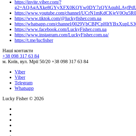
https://invite.viber.com/?
g2=AQAgAXke8GYyXFX0KQYw0DY7zQYAquhLAyfPdU3
https://www.youtube.com/channel/UCrN1mKdCKjeV0Ou5R
https://www.tiktok.com/@luckyfisher.com.ua
https://whatsapp.com/channel/0029VbCBPCpHltYBxXupLS
https://www.facebook.com/LuckyFisher.com.ua
https://www.instagram.com/LuckyFisher.com.ua/
https://t.me/lucfisher
Наші контакти
+38 098 317 63 84
м. Київ, вул. Мрії 50/20 +38 098 317 63 84
Viber
Viber
Telegram
Whatsapp
Lucky Fisher © 2026