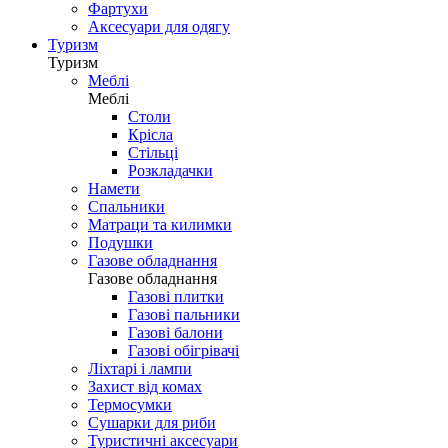
Фартухи
Аксесуари для одягу
Туризм
Туризм
Меблі
Меблі
Столи
Крісла
Стільці
Розкладачки
Намети
Спальники
Матраци та килимки
Подушки
Газове обладнання
Газове обладнання
Газові плитки
Газові пальники
Газові балони
Газові обігрівачі
Ліхтарі і лампи
Захист від комах
Термосумки
Сушарки для риби
Туристичні аксесуари