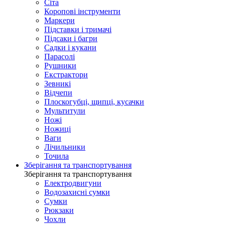
Сіта
Коропові інструменти
Маркери
Підставки і тримачі
Підсаки і багри
Садки і кукани
Парасолі
Рушники
Екстрактори
Зевникі
Відчепи
Плоскогубці, щипці, кусачки
Мультитули
Ножі
Ножиці
Ваги
Лічильники
Точила
Зберігання та транспортування
Зберігання та транспортування
Електродвигуни
Водозахисні сумки
Сумки
Рюкзаки
Чохли