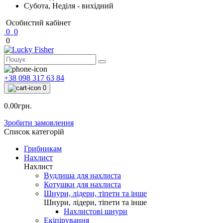
Субота, Неділя - вихідний
Особистий кабінет
0
0
0
+38 098 317 63 84
0
0.00грн.
Зробити замовлення
Список категорій
Грибникам
Нахлист
Нахлист
Вудлища для нахлиста
Котушки для нахлиста
Шнури, лідери, тіпети та інше
Шнури, лідери, тіпети та інше
Нахлистові шнури
Екіпірування