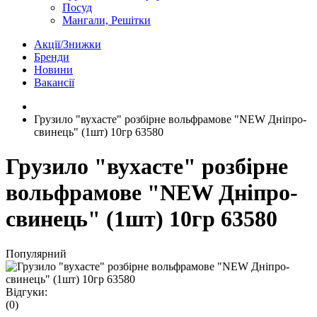
Посуд
Мангали, Решітки
Акції/Знижки
Бренди
Новини
Вакансії
Грузило "вухасте" розбірне вольфрамове "NEW Дніпро-
свинець" (1шт) 10гр 63580
Грузило "вухасте" розбірне
вольфрамове "NEW Дніпро-
свинець" (1шт) 10гр 63580
Популярний
Відгуки:
(0)