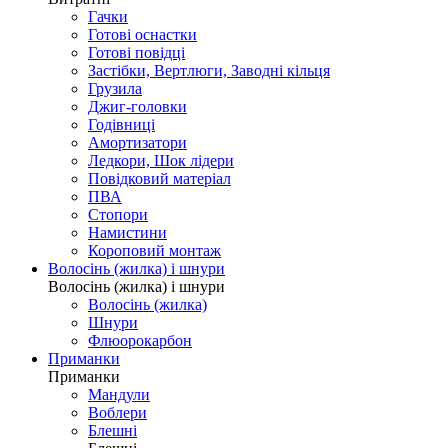
Гачки
Готові оснастки
Готові повідці
Застібки, Вертлюги, Заводні кільця
Грузила
Джиг-головки
Годівниці
Амортизатори
Ледкори, Шок лідери
Повідковий матеріал
ПВА
Стопори
Намистини
Короповий монтаж
Волосінь (жилка) і шнури
Волосінь (жилка) і шнури
Волосінь (жилка)
Шнури
Флюорокарбон
Приманки
Приманки
Мандули
Воблери
Блешні