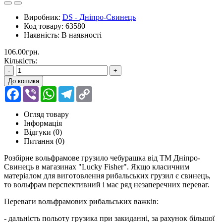
Виробник:
DS - Дніпро-Свинець
Код товару:
63580
Наявність:
В наявності
106.00грн.
Кількість:
-
+
До кошика
Facebook
Viber
WhatsApp
Telegram
Copy
Link
Огляд товару
Інформація
Відгуки (0)
Питання
(0)
Розбірне вольфрамове грузило чебурашка від ТМ Дніпро-
Свинець в магазинах "Lucky Fisher". Якщо класичним
матеріалом для виготовлення рибальських грузил є свинець,
то вольфрам перспективний і має ряд незаперечних переваг.
Переваги вольфрамових рибальських важків:
- дальність польоту грузика при закиданні, за рахунок більшої