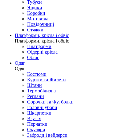
Тубуси
Ящики
Коробки
Мотовила
Повідочниці
Стяжки
Платформи, крісла і обвіс
Платформи, крісла і обвіс
Платформи
Фідерні крісла
Обвіс
Одяг
Одяг
Костюми
Куртки та Жилети
Штани
Термобілизна
Реглани
Сорочки та Футболки
Головні убори
Шкарпетки
Взуття
Перчатки
Окуляри
Заброди і вейдерси