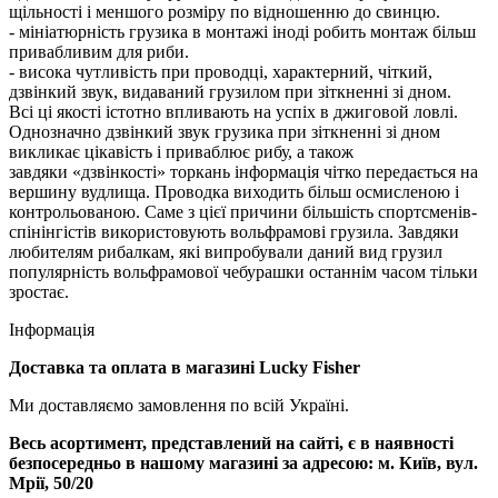
щільності і меншого розміру по відношенню до свинцю.
- мініатюрність грузика в монтажі іноді робить монтаж більш
привабливим для риби.
- висока чутливість при проводці, характерний, чіткий,
дзвінкий звук, видаваний грузилом при зіткненні зі дном.
Всі ці якості істотно впливають на успіх в джиговой ловлі.
Однозначно дзвінкий звук грузика при зіткненні зі дном
викликає цікавість і приваблює рибу, а також
завдяки «дзвінкості» торкань інформація чітко передається на
вершину вудлища. Проводка виходить більш осмисленою і
контрольованою. Саме з цієї причини більшість спортсменів-
спінінгістів використовують вольфрамові грузила. Завдяки
любителям рибалкам, які випробували даний вид грузил
популярність вольфрамової чебурашки останнім часом тільки
зростає.
Інформація
Доставка та оплата в магазині Lucky Fisher
Ми доставляємо замовлення по всій Україні.
Весь асортимент, представлений на сайті, є в наявності
безпосередньо в нашому магазині за адресою:
м. Київ, вул.
Мрії, 50/20